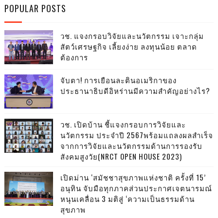
POPULAR POSTS
วช. แจงกรอบวิจัยและนวัตกรรม เจาะกลุ่ม
สัตว์เศรษฐกิจ เลี้ยงง่าย ลงทุนน้อย ตลาด
ต้องการ
จับตา! การเยือนละตินอเมริกาของ
ประธานาธิบดีอิหร่านมีความสำคัญอย่างไร?
วช. เปิดบ้าน ชี้แจงกรอบการวิจัยและ
นวัตกรรม ประจำปี 2567พร้อมแถลงผลสำเร็จ
จากการวิจัยและนวัตกรรมด้านการรองรับ
สังคมสูงวัย(NRCT OPEN HOUSE 2023)
เปิดม่าน ‘สมัชชาสุขภาพแห่งชาติ ครั้งที่ 15’
อนุทิน จับมือทุกภาคส่วนประกาศเจตนารมณ์
หนุนเคลื่อน 3 มติสู่ ‘ความเป็นธรรมด้าน
สุขภาพ