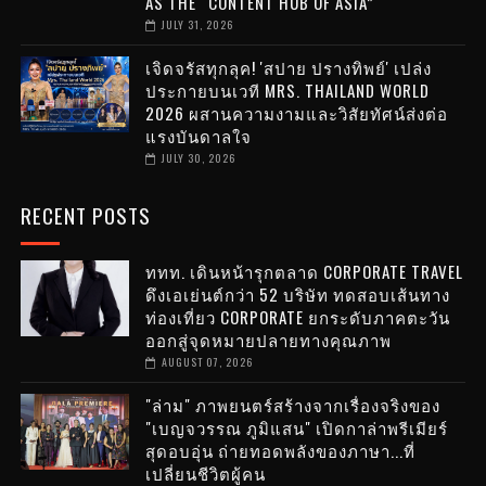
AS THE “CONTENT HUB OF ASIA”
JULY 31, 2026
เจิดจรัสทุกลุค! 'สปาย ปรางทิพย์' เปล่ง
ประกายบนเวที MRS. THAILAND WORLD
2026 ผสานความงามและวิสัยทัศน์ส่งต่อ
แรงบันดาลใจ
JULY 30, 2026
RECENT POSTS
ททท. เดินหน้ารุกตลาด CORPORATE TRAVEL
ดึงเอเย่นต์กว่า 52 บริษัท ทดสอบเส้นทาง
ท่องเที่ยว CORPORATE ยกระดับภาคตะวัน
ออกสู่จุดหมายปลายทางคุณภาพ
AUGUST 07, 2026
"ล่าม" ภาพยนตร์สร้างจากเรื่องจริงของ
"เบญจวรรณ ภูมิแสน" เปิดกาล่าพรีเมียร์
สุดอบอุ่น ถ่ายทอดพลังของภาษา...ที่
เปลี่ยนชีวิตผู้คน