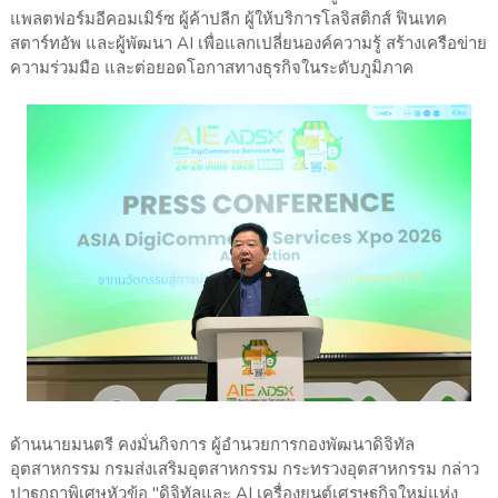
แพลตฟอร์มอีคอมเมิร์ซ ผู้ค้าปลีก ผู้ให้บริการโลจิสติกส์ ฟินเทค
สตาร์ทอัพ และผู้พัฒนา AI เพื่อแลกเปลี่ยนองค์ความรู้ สร้างเครือข่าย
ความร่วมมือ และต่อยอดโอกาสทางธุรกิจในระดับภูมิภาค
ด้านนายมนตรี คงมั่นกิจการ ผู้อำนวยการกองพัฒนาดิจิทัล
อุตสาหกรรม กรมส่งเสริมอุตสาหกรรม กระทรวงอุตสาหกรรม กล่าว
ปาฐกถาพิเศษหัวข้อ "ดิจิทัลและ AI เครื่องยนต์เศรษฐกิจใหม่แห่ง