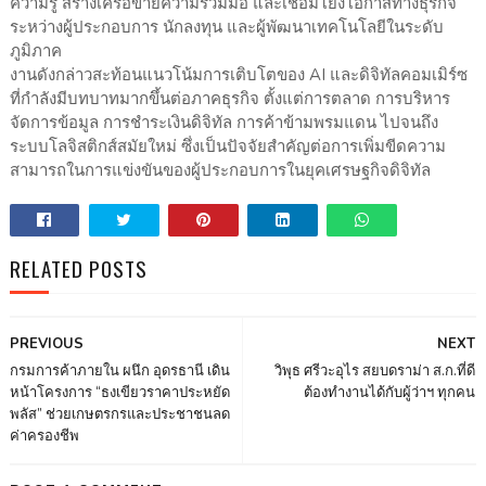
ความรู้ สร้างเครือข่ายความร่วมมือ และเชื่อมโยงโอกาสทางธุรกิจ
ระหว่างผู้ประกอบการ นักลงทุน และผู้พัฒนาเทคโนโลยีในระดับ
ภูมิภาค
งานดังกล่าวสะท้อนแนวโน้มการเติบโตของ AI และดิจิทัลคอมเมิร์ซ
ที่กำลังมีบทบาทมากขึ้นต่อภาคธุรกิจ ตั้งแต่การตลาด การบริหาร
จัดการข้อมูล การชำระเงินดิจิทัล การค้าข้ามพรมแดน ไปจนถึง
ระบบโลจิสติกส์สมัยใหม่ ซึ่งเป็นปัจจัยสำคัญต่อการเพิ่มขีดความ
สามารถในการแข่งขันของผู้ประกอบการในยุคเศรษฐกิจดิจิทัล
RELATED POSTS
PREVIOUS
NEXT
กรมการค้าภายใน ผนึก อุดรธานี เดิน
วิพุธ ศรีวะอุไร สยบดราม่า ส.ก.ที่ดี
หน้าโครงการ “ธงเขียวราคาประหยัด
ต้องทำงานได้กับผู้ว่าฯ ทุกคน
พลัส” ช่วยเกษตรกรและประชาชนลด
ค่าครองชีพ