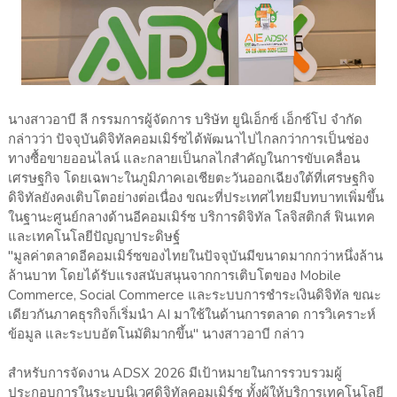
นางสาวอาบี ลี กรรมการผู้จัดการ บริษัท ยูนิเอ็กซ์ เอ็กซ์โป จำกัด
กล่าวว่า ปัจจุบันดิจิทัลคอมเมิร์ซได้พัฒนาไปไกลกว่าการเป็นช่อง
ทางซื้อขายออนไลน์ และกลายเป็นกลไกสำคัญในการขับเคลื่อน
เศรษฐกิจ โดยเฉพาะในภูมิภาคเอเชียตะวันออกเฉียงใต้ที่เศรษฐกิจ
ดิจิทัลยังคงเติบโตอย่างต่อเนื่อง ขณะที่ประเทศไทยมีบทบาทเพิ่มขึ้น
ในฐานะศูนย์กลางด้านอีคอมเมิร์ซ บริการดิจิทัล โลจิสติกส์ ฟินเทค
และเทคโนโลยีปัญญาประดิษฐ์
"มูลค่าตลาดอีคอมเมิร์ซของไทยในปัจจุบันมีขนาดมากกว่าหนึ่งล้าน
ล้านบาท โดยได้รับแรงสนับสนุนจากการเติบโตของ Mobile
Commerce, Social Commerce และระบบการชำระเงินดิจิทัล ขณะ
เดียวกันภาคธุรกิจก็เริ่มนำ AI มาใช้ในด้านการตลาด การวิเคราะห์
ข้อมูล และระบบอัตโนมัติมากขึ้น" นางสาวอาบี กล่าว
สำหรับการจัดงาน ADSX 2026 มีเป้าหมายในการรวบรวมผู้
ประกอบการในระบบนิเวศดิจิทัลคอมเมิร์ซ ทั้งผู้ให้บริการเทคโนโลยี