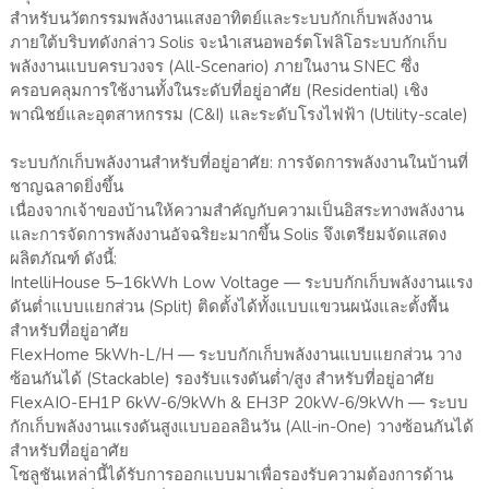
สำหรับนวัตกรรมพลังงานแสงอาทิตย์และระบบกักเก็บพลังงาน
ภายใต้บริบทดังกล่าว Solis จะนำเสนอพอร์ตโฟลิโอระบบกักเก็บ
พลังงานแบบครบวงจร (All-Scenario) ภายในงาน SNEC ซึ่ง
ครอบคลุมการใช้งานทั้งในระดับที่อยู่อาศัย (Residential) เชิง
พาณิชย์และอุตสาหกรรม (C&I) และระดับโรงไฟฟ้า (Utility-scale)
ระบบกักเก็บพลังงานสำหรับที่อยู่อาศัย: การจัดการพลังงานในบ้านที่
ชาญฉลาดยิ่งขึ้น
เนื่องจากเจ้าของบ้านให้ความสำคัญกับความเป็นอิสระทางพลังงาน
และการจัดการพลังงานอัจฉริยะมากขึ้น Solis จึงเตรียมจัดแสดง
ผลิตภัณฑ์ ดังนี้:
IntelliHouse 5–16kWh Low Voltage — ระบบกักเก็บพลังงานแรง
ดันต่ำแบบแยกส่วน (Split) ติดตั้งได้ทั้งแบบแขวนผนังและตั้งพื้น
สำหรับที่อยู่อาศัย
FlexHome 5kWh-L/H — ระบบกักเก็บพลังงานแบบแยกส่วน วาง
ซ้อนกันได้ (Stackable) รองรับแรงดันต่ำ/สูง สำหรับที่อยู่อาศัย
FlexAIO-EH1P 6kW-6/9kWh & EH3P 20kW-6/9kWh — ระบบ
กักเก็บพลังงานแรงดันสูงแบบออลอินวัน (All-in-One) วางซ้อนกันได้
สำหรับที่อยู่อาศัย
โซลูชันเหล่านี้ได้รับการออกแบบมาเพื่อรองรับความต้องการด้าน