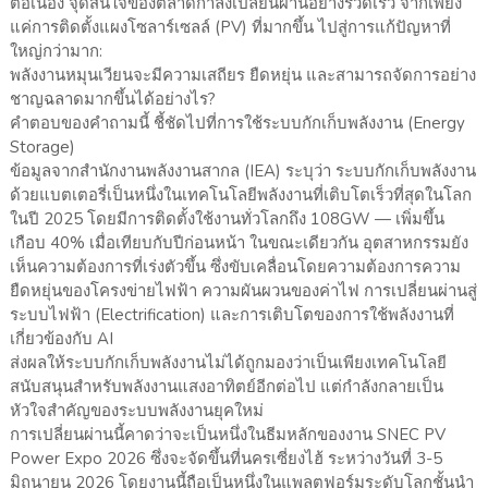
ต่อเนื่อง จุดสนใจของตลาดกำลังเปลี่ยนผ่านอย่างรวดเร็ว จากเพียง
แค่การติดตั้งแผงโซลาร์เซลล์ (PV) ที่มากขึ้น ไปสู่การแก้ปัญหาที่
ใหญ่กว่ามาก:
พลังงานหมุนเวียนจะมีความเสถียร ยืดหยุ่น และสามารถจัดการอย่าง
ชาญฉลาดมากขึ้นได้อย่างไร?
คำตอบของคำถามนี้ ชี้ชัดไปที่การใช้ระบบกักเก็บพลังงาน (Energy
Storage)
ข้อมูลจากสำนักงานพลังงานสากล (IEA) ระบุว่า ระบบกักเก็บพลังงาน
ด้วยแบตเตอรี่เป็นหนึ่งในเทคโนโลยีพลังงานที่เติบโตเร็วที่สุดในโลก
ในปี 2025 โดยมีการติดตั้งใช้งานทั่วโลกถึง 108GW — เพิ่มขึ้น
เกือบ 40% เมื่อเทียบกับปีก่อนหน้า ในขณะเดียวกัน อุตสาหกรรมยัง
เห็นความต้องการที่เร่งตัวขึ้น ซึ่งขับเคลื่อนโดยความต้องการความ
ยืดหยุ่นของโครงข่ายไฟฟ้า ความผันผวนของค่าไฟ การเปลี่ยนผ่านสู่
ระบบไฟฟ้า (Electrification) และการเติบโตของการใช้พลังงานที่
เกี่ยวข้องกับ AI
ส่งผลให้ระบบกักเก็บพลังงานไม่ได้ถูกมองว่าเป็นเพียงเทคโนโลยี
สนับสนุนสำหรับพลังงานแสงอาทิตย์อีกต่อไป แต่กำลังกลายเป็น
หัวใจสำคัญของระบบพลังงานยุคใหม่
การเปลี่ยนผ่านนี้คาดว่าจะเป็นหนึ่งในธีมหลักของงาน SNEC PV
Power Expo 2026 ซึ่งจะจัดขึ้นที่นครเซี่ยงไฮ้ ระหว่างวันที่ 3-5
มิถุนายน 2026 โดยงานนี้ถือเป็นหนึ่งในแพลตฟอร์มระดับโลกชั้นนำ