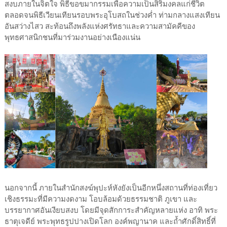
สงบภายในจิตใจ พิธีขอขมากรรมเพื่อความเป็นสิริมงคลแก่ชีวิต
ตลอดจนพิธีเวียนเทียนรอบพระอุโบสถในช่วงค่ำ ท่ามกลางแสงเทียน
อันสว่างไสว สะท้อนถึงพลังแห่งศรัทธาและความสามัคคีของ
พุทธศาสนิกชนที่มาร่วมงานอย่างเนืองแน่น
นอกจากนี้ ภายในสำนักสงฆ์พุปะห์หังยังเป็นอีกหนึ่งสถานที่ท่องเที่ยว
เชิงธรรมะที่มีความงดงาม โอบล้อมด้วยธรรมชาติ ภูเขา และ
บรรยากาศอันเงียบสงบ โดยมีจุดสักการะสำคัญหลายแห่ง อาทิ พระ
ธาตุเจดีย์ พระพุทธรูปปางเปิดโลก องค์พญานาค และถ้ำศักดิ์สิทธิ์ที่