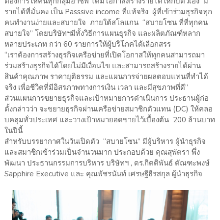
ต้องการให้คนทุกกลุ่มอาชีพ ได้มีโอกาสสร้างรายได้ให้กับตัวเอง มี
รายได้ที่มั่นคง เป็น Passsive income ที่แท้จริง ผู้ที่เข้าร่วมธุรกิจทุก
คนทำงานง่ายและสบายใจ ภายใต้สโลแกน “สบายโซน ที่ที่ทุกคน
สบายใจ” โดยบริษัทฯมีทั้งวิธีการแผนธุรกิจ และผลิตภัณฑ์หลาก
หลายประเภท กว่า 60 รายการให้ผู้บริโภคได้เลือกสรร
“เราต้องการสร้างธุรกิจเครือข่ายที่เปิดโอกาสให้ทุกคนสามารถมา
ร่วมสร้างธุรกิจได้โดยไม่มีเงื่อนไข และสามารถสร้างรายได้ผ่าน
สินค้าคุณภาพ ราคายุติธรรม และแผนการจ่ายผลตอบแทนที่ทำได้
จริง เพื่อชีวิตที่มีอิสรภาพทางการเงิน เวลา และมีสุขภาพที่ดี”
ส่วนแผนการขยายธุรกิจและเป้าหมายการดำเนินการ ประธานผู้ก่อ
ตั้งกล่าวว่า จะขยายธุรกิจผ่านเครือข่ายสมาชิกตัวแทน (DC) ให้คลอ
บคลุมทั่วประเทศ และวางเป้าหมายอดขายไว้เบื้องต้น 200 ล้านบาท
ในปีนี้
สำหรับบรรยากาศในวันเปิดตัว “สบายโซน” มีผู้บริหาร ผู้นำธุรกิจ
และสมาชิกเข้าร่วมเป็นจำนวนมาก ประกอบด้วย คุณสุพัตรา พึ่ง
พัฒนา ประธานกรรมการบริหาร บริษัทฯ , ดร.กิตติพันธ์ ตัณฑะพงษ์
Sapphire Executive และ คุณพัชรนันท์ เศรษฐีธีรสกุล ผู้นำธุรกิจ