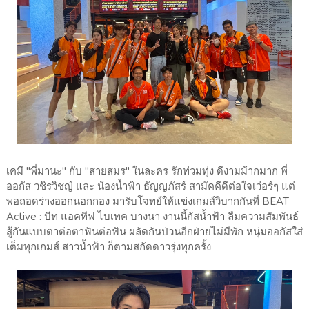
เคมี "พี่มานะ" กับ "สายสมร" ในละคร รักท่วมทุ่ง ดีงามม้ากมาก พี่
ออกัส วชิรวิชญ์ และ น้องน้ำฟ้า ธัญญภัสร์ สามัคคีดีต่อใจเว่อร์ๆ แต่
พอถอดร่างออกนอกกอง มารับโจทย์ให้แข่งเกมส์วิบากกันที่ BEAT
Active : บีท แอคทีฟ ไบเทค บางนา งานนี้กัสน้ำฟ้า ลืมความสัมพันธ์
สู้กันแบบตาต่อตาฟันต่อฟัน ผลัดกันป่วนอีกฝ่ายไม่มีพัก หนุ่มออกัสใส่
เต็มทุกเกมส์ สาวน้ำฟ้า ก็ตามสกัดดาวรุ่งทุกครั้ง