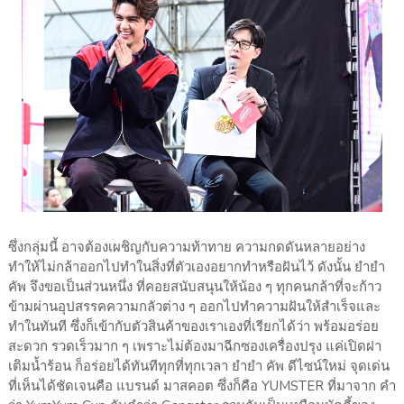
ซึ่งกลุ่มนี้ อาจต้องเผชิญกับความท้าทาย ความกดดันหลายอย่าง
ทำให้ไม่กล้าออกไปทำในสิ่งที่ตัวเองอยากทำหรือฝันไว้ ดังนั้น ยำยำ
คัพ จึงขอเป็นส่วนหนึ่ง ที่คอยสนับสนุนให้น้อง ๆ ทุกคนกล้าที่จะก้าว
ข้ามผ่านอุปสรรคความกลัวต่าง ๆ ออกไปทำความฝันให้สำเร็จและ
ทำในทันที ซึ่งก็เข้ากับตัวสินค้าของเราเองที่เรียกได้ว่า พร้อมอร่อย
สะดวก รวดเร็วมาก ๆ เพราะไม่ต้องมาฉีกซองเครื่องปรุง แค่เปิดฝา
เติมน้ำร้อน ก็อร่อยได้ทันทีทุกที่ทุกเวลา ยำยำ คัพ ดีไซน์ใหม่ จุดเด่น
ที่เห็นได้ชัดเจนคือ แบรนด์ มาสคอต ซึ่งก็คือ YUMSTER ที่มาจาก คำ