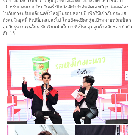
จัดการฝ่ายการตลาด กลุ่มธุรกิจในและต่างประเทศ เล่าให้ฟังว่า
“สำหรับแคมเปญใหม่ในครึ่งปีหลัง #ยำยำคัพจัดเลยCup สอดคล้อง
ไปกับการปรับเปลี่ยนครั้งใหญ่ในรอบหลายปี เพื่อให้เข้ากับกระแส
สังคมในยุคนี้ ที่เปลี่ยนแปลงไป โดยยังคงยึดกลุ่มเป้าหมายหลักเป็นก
ลุ่มวัยรุ่น คนรุ่นใหม่ นักเรียนนักศึกษา ที่เป็นกลุ่มลูกค้าหลักของ ยำยำ
คัพ ไว้