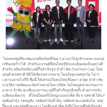
ไม่เคยหยุดที่จะพัฒนาผลิตภัณฑ์ใหม่ ๆ มาเอาใจลูกค้าแต่ละเจนเนอ
เรชันเลยก็ว่าได้ สำหรับแบรนด์ที่คนไทยรู้จักและคุ้นเคยเป็นอย่างดี
สำหรับ ผลิตภัณฑ์บะหมี่กึ่งสำเร็จรูป ยำยำ คัพ (YumYum Cup) โดด
เด่นด้วยรสชาติ ที่มีให้เลือกหลากหลาย โดนใจทุกเพศทุกวัย ไม่ว่า
เวลาจะผ่านไปกี่ปี ชื่อนี้ ก็ยังครองใจคนไทยเรื่อยมา ล่าสุด ยำยำ คัพ
ภายใต้การผลิตและจัดจำหน่ายโดย บริษัท วันไทยอุตสาหกรรมการ
อาหาร จำกัด สะเทือนวงการบะหมี่กึ่งสำเร็จรูปอีกครั้ง ด้วยการปรับ
เปลี่ยนแพ็คเกจ ดีไซน์ใหม่ครั้งใหญ่แบบยกเซ็ต ทั้ง 6 รสชาติ ได้แก่
รสต้มยำกุ้ง, รสหมูสับ, รสต้มยำกุ้งน้ำข้น, รสต้มยำทะเลหม้อไฟ, รสสุ
กี้ทะเล และรสหมึกมะนาว ไม่เพียงเท่านั้น ยังถือโอกาสดึงนักร้องนัก