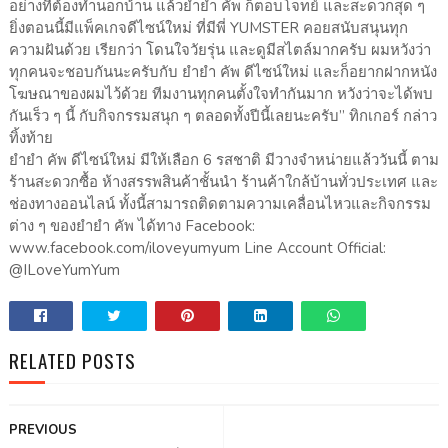
อย่างที่ต้องทำนอกบ้าน แล้วยำยำ คัพ ก็ตอบโจทย์ และสะดวกสุด ๆ
ยิ่งตอนนี้มีแพ็คเกจดีไซน์ใหม่ ที่มีพี่ YUMSTER คอยสนับสนุนทุก
ความฝันด้วย เรียกว่า โดนใจวัยรุ่น และดูมีสไตล์มากครับ ผมหวังว่า
ทุกคนจะชอบกันนะครับกับ ยำยำ คัพ ดีไซน์ใหม่ และก็อยากฝากหนัง
โฆษณาของผมไว้ด้วย ทีมงานทุกคนตั้งใจทำกันมาก หวังว่าจะได้พบ
กันเร็ว ๆ นี้ กับกิจกรรมสนุก ๆ ตลอดทั้งปีนี้เลยนะครับ” ทิกเกอร์ กล่าว
ทิ้งท้าย
ยำยำ คัพ ดีไซน์ใหม่ มีให้เลือก 6 รสชาติ มีวางจำหน่ายแล้ววันนี้ ตาม
ร้านสะดวกซื้อ ห้างสรรพสินค้าชั้นนำ ร้านค้าใกล้บ้านทั่วประเทศ และ
ช่องทางออนไลน์ ทั้งนี้สามารถติดตามความเคลื่อนไหวและกิจกรรม
ต่าง ๆ ของยำยำ คัพ ได้ทาง Facebook:
www.facebook.com/iloveyumyum Line Account Official:
@ILoveYumYum
RELATED POSTS
PREVIOUS