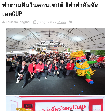
ทำตามฝันในคอนเซปต์ #ยำยำคัพจัด
เลยCUP
Tourfamuangthai
กรกฎาคม 22, 2566