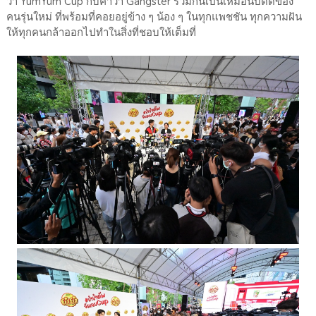
ว่า YumYum Cup กับคำว่า Gangster รวมกันเป็นเหมือนบัดดี้ของ
คนรุ่นใหม่ ที่พร้อมที่คอยอยู่ข้าง ๆ น้อง ๆ ในทุกแพชชัน ทุกความฝัน
ให้ทุกคนกล้าออกไปทำในสิ่งที่ชอบให้เต็มที่