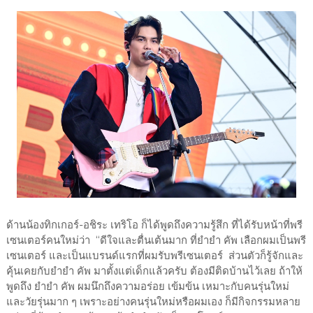
ด้านน้องทิกเกอร์-อชิระ เทริโอ ก็ได้พูดถึงความรู้สึก ที่ได้รับหน้าที่พรี
เซนเตอร์คนใหม่ว่า “ดีใจและตื่นเต้นมาก ที่ยำยำ คัพ เลือกผมเป็นพรี
เซนเตอร์ และเป็นแบรนด์แรกที่ผมรับพรีเซนเตอร์ ส่วนตัวก็รู้จักและ
คุ้นเคยกับยำยำ คัพ มาตั้งแต่เด็กแล้วครับ ต้องมีติดบ้านไว้เลย ถ้าให้
พูดถึง ยำยำ คัพ ผมนึกถึงความอร่อย เข้มข้น เหมาะกับคนรุ่นใหม่
และวัยรุ่นมาก ๆ เพราะอย่างคนรุ่นใหม่หรือผมเอง ก็มีกิจกรรมหลาย