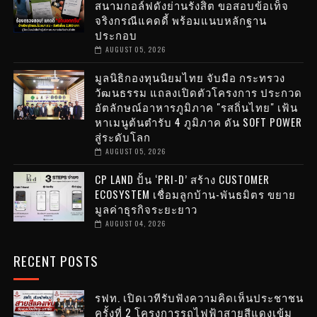
สนามกอล์ฟดังย่านรังสิต ขอสอบข้อเท็จ
จริงกรณีแคดดี้ พร้อมแนบหลักฐาน
ประกอบ
AUGUST 05, 2026
มูลนิธิกองทุนนิยมไทย จับมือ กระทรวง
วัฒนธรรม แถลงเปิดตัวโครงการ ประกวด
อัตลักษณ์อาหารภูมิภาค "รสถิ่นไทย" เฟ้น
หาเมนูต้นตำรับ 4 ภูมิภาค ดัน SOFT POWER
สู่ระดับโลก
AUGUST 05, 2026
CP LAND ปั้น ‘PRI-D’ สร้าง CUSTOMER
ECOSYSTEM เชื่อมลูกบ้าน-พันธมิตร ขยาย
มูลค่าธุรกิจระยะยาว
AUGUST 04, 2026
RECENT POSTS
รฟท. เปิดเวทีรับฟังความคิดเห็นประชาชน
ครั้งที่ 2 โครงการรถไฟฟ้าสายสีแดงเข้ม