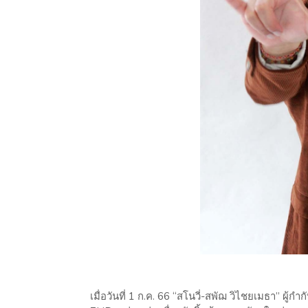
เมื่อวันที่ 1 ก.ค. 66 “สโนวี่-สพัฌ วิไชยเมธา” ผ