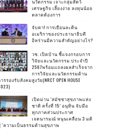
นวัตกรรม เจาะกลุ่มสัตว์
เศรษฐกิจ เลี้ยงง่าย ลงทุนน้อย
ตลาดต้องการ
จับตา! การเยือนละติน
อเมริกาของประธานาธิบดี
อิหร่านมีความสำคัญอย่างไร?
วช. เปิดบ้าน ชี้แจงกรอบการ
วิจัยและนวัตกรรม ประจำปี
2567พร้อมแถลงผลสำเร็จจาก
การวิจัยและนวัตกรรมด้าน
การรองรับสังคมสูงวัย(NRCT OPEN HOUSE
2023)
เปิดม่าน ‘สมัชชาสุขภาพแห่ง
ชาติ ครั้งที่ 15’ อนุทิน จับมือ
ทุกภาคส่วนประกาศ
เจตนารมณ์ หนุนเคลื่อน 3 มติ
สู่ ‘ความเป็นธรรมด้านสุขภาพ