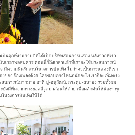
ือว่าเป็นฤกษ์งามยามดีที่ได้เปิดบริษัทสอนการแสดง หลังจากที่เรา
เป็นเวลาพอสมควร ตอนนี้ก็ถึงเวลาแล้วที่เราจะใช้ประสบการณ์
้งใจ มีความฝันรักงานในวงการบันเทิง ไม่ว่าจะเป็นการแสดงที่เรา
นเรื่องของ ร้องเพลงด้วย ใครชอบตรงไหนถนัดอะไรเราก็จะเพิ่มตรง
ีประสบการณ์มากมาย อาทิ ปู-อนุวัฒน์, กระดุม-ธนายง รวมทั้งผม
ละยังมีทีมจากทางฮอลลีวูดมาสอนให้ด้วย เพื่อผลักดันให้น้องๆ ทุก
ในวงการบันเทิงให้ได้