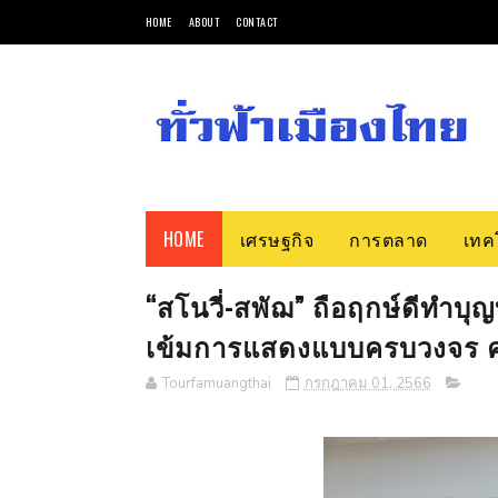
HOME
ABOUT
CONTACT
HOME
เศรษฐกิจ
การตลาด
เทค
“สโนวี่-สพัฌ” ถือฤกษ์ดีทำบุญบ
เข้มการแสดงแบบครบวงจร คนบั
Tourfamuangthai
กรกฎาคม 01, 2566