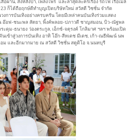
สือผ่าน, สิงห์สั่งป่า, เพลิงไพร และล่าสุดละครเรื่อง รถไฟ เรือเมล์
 ก็ได้ถือฤกษ์ดีทำบุญเปิดบริษัทใหม่ สวัสดี วิชชั่น จำกัด
การบันเทิงอย่างครบครัน โดยมีเหล่าคนบันเทิงร่วมแสดง
็น อ๊อฟ-ชนะพล สัตยา, พิ้งค์พลอย-ปภาวดี ชาญสมอน, บิว-ณัฐพล
 กระดุม-ธนายง ว่องตระกูล, เอ็กซ์-จตุรงค์ โกลิมาศ ฯลฯ พร้อมเปิด
ันเข้าสู่วงการบันเทิง อาทิ โอ๊ก-สีหเดช มีเดช, เก้า-ณธีพัฒน์ นพ
เอม และอีกมากมาย ณ สวัสดี วิชชั่น สตูดิโอ จ.นนทบุรี