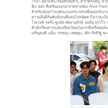
7HD อย่างเช่น เรื่องหักลิ้นช้าง, สารวัตรใหญ่, ทางเ
ลิเก ตลก ที่เตรียมออกอากาศทางช่อง Work Point 23
สำหรับสอนการแสดงแบบครบวงจรเพื่อตอบรับงานวง
ความยินดีกันคับคั่งจนที่แคบไปถนัดตาไม่ว่าจะเป
ไรยวงค์, จอร์จ-ฐปนัท สัตยานุรักษ์, จอห์น บราโว่,
ตัวนักเรียนการแสดงเลือดใหม่รุ่นแรกที่เตรียมผลักด
เจริญพงศ์, แม็บ-วรรธนะ เทพสุยะ, เค้ก-กีรติรัฐ ชะ