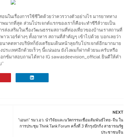
อนในเรื่องการใช้ชีวิตด้วยว่าควรวางตัวอย่างไร มารยาททาง
าพมากที่สุด ส่วนโปรเจกต์แรกของเราก็คือจะทำซีรีส์วายเป็น
บการส่งเสริมในเรื่องวัฒนธรรมสถานที่ท่องเที่ยวของบ้านเราสถานที่
พาวเวอร์ต่างๆ ทั้งอาหาร สถานที่สำคัญๆ เข้าไปด้วย บอกเลยว่า
นาคตทางบริษัทก็ยังเตรียมเดินหน้าลุยกับโปรเจกต์อีกมากมาย
ประเทศอีกด้วยเร็วๆ นี้แน่นอน ยังไงผมก็ฝากด้วยนะครับหรือ
กซ์มาสอบถามได้ทาง IG sawasdeevision_official ยินดีให้คำ
บ”
NEXT
“เอนก” รมว.อว. นำวิจัยและนวัตกรรมเชื่อมสัมพันธ์ไทย-จีน ใน
การประชุม Think Tank Forum ครั้งที่ 3 ที่กรุงปักกิ่ง สาธารณรัฐ
ประชาชนจีน