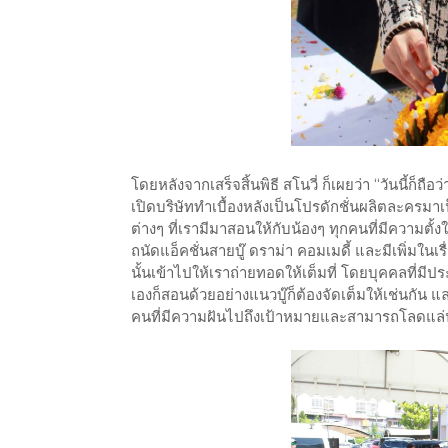
โดยหลังจากเสร็จสิ้นพิธี สโนวี่ ก็เผยว่า “วันนี้ก็ถ
เปิดบริษัททำเบื้องหลังเป็นโปรดักชั่นผลิตละครมา
ต่างๆ ที่เรามีมาสอนให้กับน้องๆ ทุกคนที่มีความตั
ถนัดแอ็คชั่นสายบู๊ ดราม่า คอมเมดี้ และมีเพิ่มใ
นั้นเข้าไปให้เราถ่ายทอดให้เต็มที่ โดยบุคคลที่ม
เองก็สอนด้วยอย่างแนวบู๊ก็ต้องจัดเต็มให้เช่นกัน แ
คนที่มีความฝันไปถึงเป้าหมายและสามารถโลดแล่น