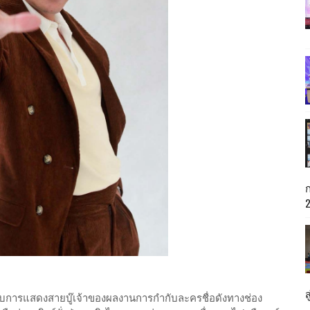
ู้กำกับการแสดงสายบู๊เจ้าของผลงานการกำกับละครชื่อดังทางช่อง