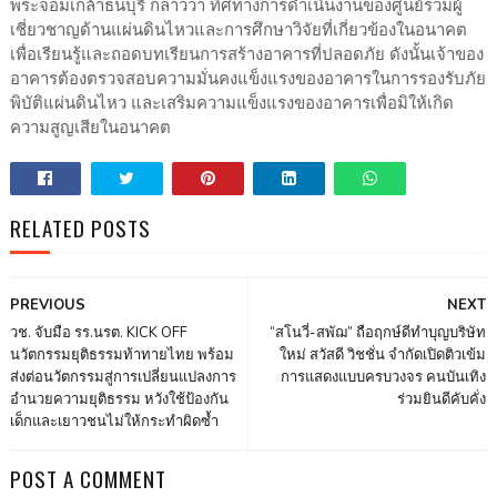
พระจอมเกล้าธนบุรี กล่าวว่า ทิศทางการดำเนินงานของศูนย์รวมผู้
เชี่ยวชาญด้านแผ่นดินไหวและการศึกษาวิจัยที่เกี่ยวข้องในอนาคต
เพื่อเรียนรู้และถอดบทเรียนการสร้างอาคารที่ปลอดภัย ดังนั้นเจ้าของ
อาคารต้องตรวจสอบความมั่นคงแข็งแรงของอาคารในการรองรับภัย
พิบัติแผ่นดินไหว และเสริมความแข็งแรงของอาคารเพื่อมิให้เกิด
ความสูญเสียในอนาคต
RELATED POSTS
PREVIOUS
NEXT
วช. จับมือ รร.นรต. KICK OFF
“สโนวี่-สพัฌ” ถือฤกษ์ดีทำบุญบริษัท
นวัตกรรมยุติธรรมท้าทายไทย พร้อม
ใหม่ สวัสดี วิชชั่น จำกัดเปิดติวเข้ม
ส่งต่อนวัตกรรมสู่การเปลี่ยนแปลงการ
การแสดงแบบครบวงจร คนบันเทิง
อำนวยความยุติธรรม หวังใช้ป้องกัน
ร่วมยินดีคับคั่ง
เด็กและเยาวชนไม่ให้กระทำผิดซ้ำ
POST A COMMENT