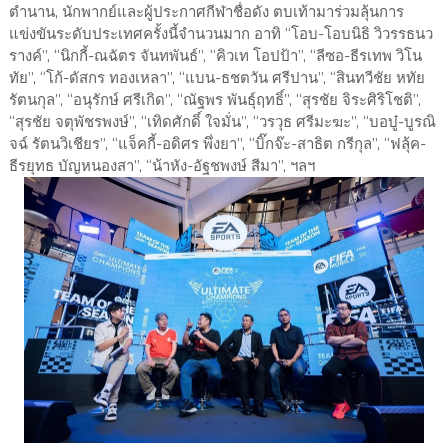
ตำนาน, นักพากย์และผู้ประกาศกีฬาชื่อดัง ตบเท้ามาร่วมลุ้นการ
แข่งขันระดับประเทศครั้งนี้จำนวนมาก อาทิ “โอบ-โอบนิธิ วิวรรธนว
รางค์”, “นิกกี้-ณฉัตร จันทพันธ์”, “คิวเท โอปป้า”, “ลีซอ-ธีรเทพ วิโน
ทัย”, “โก้-ดัสกร ทองเหลา”, “แบน-ธชตวัน ศรีปาน”, “สินทวีชัย หทัย
รัตนกุล”, “อนุรักษ์ ศรีเกิด”, “ณัฐพร พันธุ์ฤทธิ์”, “สุรชัย จิระศิริโชติ”,
“สุรชัย จตุพัชรพงษ์”, “เทิดศักดิ์ ใจมั่น”, “วรวุธ ศรีมะฆะ”, “บอบู๋-บูรณิ
จฉ์ รัตนวิเชียร”, “แจ็คกี้-อดิศร พึ่งยา”, “บิ๊กจ๊ะ-สาธิต กรีกุล”, “ฟลุ้ค-
ธีรยุทธ บัญหนองสา”, “น้าหัง-อัฐชพงษ์ สีมา”, ฯลฯ