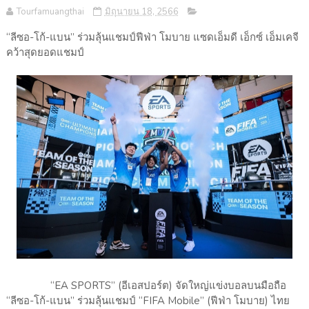
Tourfamuangthai
มิถุนายน 18, 2566
“ลีซอ-โก้-แบน” ร่วมลุ้นแชมป์ฟีฟ่า โมบาย แซดเอ็มดี เอ็กซ์ เอ็มเคจี
คว้าสุดยอดแชมป์
“EA SPORTS” (อีเอสปอร์ต) จัดใหญ่แข่งบอลบนมือถือ
“ลีซอ-โก้-แบน” ร่วมลุ้นแชมป์ “FIFA Mobile” (ฟีฟ่า โมบาย) ไทย