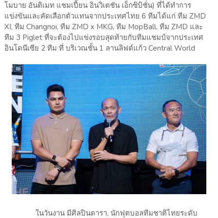
โมบาย อันติเมท แชมเปี้ยน อินวิเตชัน เอ็กซิบิชั่น) ที่ได้ทำการ
แข่งขันและคัดเลือกตัวแทนจากประเทศไทย 6 ทีมได้แก่ ทีม ZMD
XI, ทีม Changnoi, ทีม ZMD x MKG, ทีม MopBall, ทีม ZMD และ
ทีม 3 Piglet ที่จะต้องไปแข่งรอบสุดท้ายกับทีมแชมป์จากประเทศ
อินโดนีเซีย 2 ทีม ที่ บริเวณชั้น 1 ลานลิฟต์แก้ว Central World
ในวันงาน มีศิลปินดารา, นักฟุตบอลทีมชาติไทยระดับ