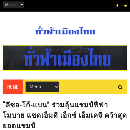
HOME
“ลีซอ-โก้-แบน” ร่วมลุ้นแชมป์ฟีฟ่า
โมบาย แซดเอ็มดี เอ็กซ์ เอ็มเคจี คว้าสุด
ยอดแชมป์