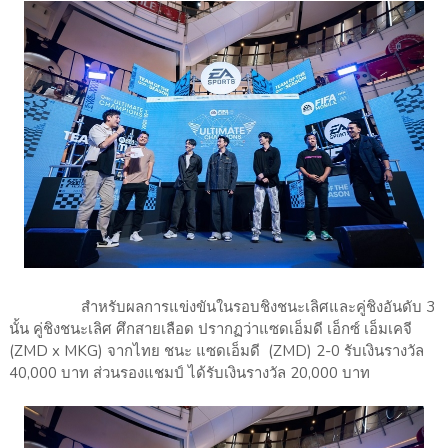
สำหรับผลการแข่งขันในรอบชิงชนะเลิศและคู่ชิงอันดับ 3
นั้น คู่ชิงชนะเลิศ ศึกสายเลือด ปรากฏว่าแซดเอ็มดี เอ็กซ์ เอ็มเคจี
(ZMD x MKG) จากไทย ชนะ แซดเอ็มดี (ZMD) 2-0 รับเงินรางวัล
40,000 บาท ส่วนรองแชมป์ ได้รับเงินรางวัล 20,000 บาท