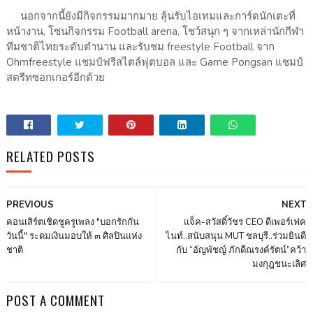
นอกจากนี้ยังมีกิจกรรมมากมาย ลุ้นรับไอเทมและการ์ดนักเตะที่
หน้างาน, โซนกิจกรรม Football arena, โชว์สนุก ๆ จากเหล่านักกีฬา
ทีมชาติไทยระดับตำนาน และรับชม freestyle Football จาก
Ohmfreestyle แชมป์ฟรีสไตล์ฟุตบอล และ Game Pongsan แชมป์
สตรีทซอกเกอร์อีกด้วย
RELATED POSTS
PREVIOUS
NEXT
คอนเสิร์ตเชิดชูครูเพลง "บอกรักกัน
แจ็ค-สวัสดิ์วัชร CEO ดีเพอร์เฟค
วันนี้" ระดมเงินมอบให้ ๓ ศิลปินแห่ง
ไนท์..สนับสนุน MUT ชลบุรี..ร่วมยินดี
ชาติ
กับ “อัญพัชญ์ ภักดีณรงค์รัตน์”คว้า
มงกุฎชนะเลิศ
POST A COMMENT