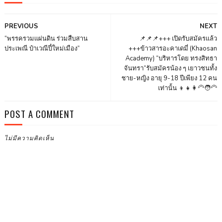
PREVIOUS
NEXT
“พรรครวมแผ่นดิน ร่วมสืบสาน
📌📌📌+++ เปิดรับสมัครแล้ว
ประเพณี ป๋าเวณีปี๋ใหม่เมือง”
+++ข้าวสารอะคาเดมี่ (Khaosan
Academy) “บริหารโดย ทรงสิทธา
จันทรา”รับสมัครน้อง ๆ เยาวชนทั้ง
ชาย-หญิง อายุ 9-18 ปีเพียง 12 คน
เท่านั้น 👦👧👩‍🦳🧑‍🦳
POST A COMMENT
ไม่มีความคิดเห็น