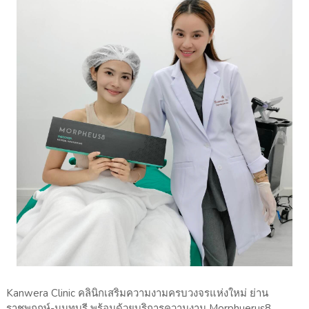
Kanwera Clinic คลินิกเสริมความงามครบวงจรแห่งใหม่ ย่าน
ราชพฤกษ์-นนทบุรี พร้อมด้วยบริการความงาม Morphuerus8