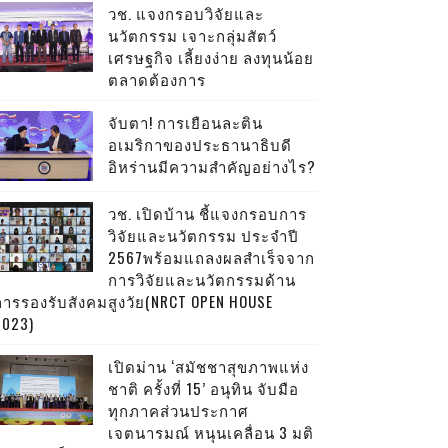
วช. แจงกรอบวิจัยและ
นวัตกรรม เจาะกลุ่มสัตว์
เศรษฐกิจ เลี้ยงง่าย ลงทุนน้อย
ตลาดต้องการ
จับตา! การเยือนละติน
อเมริกาของประธานาธิบดี
อิหร่านมีความสำคัญอย่างไร?
วช. เปิดบ้าน ชี้แจงกรอบการ
วิจัยและนวัตกรรม ประจำปี
2567พร้อมแถลงผลสำเร็จจาก
การวิจัยและนวัตกรรมด้าน
การรองรับสังคมสูงวัย(NRCT OPEN HOUSE
2023)
เปิดม่าน ‘สมัชชาสุขภาพแห่ง
ชาติ ครั้งที่ 15’ อนุทิน จับมือ
ทุกภาคส่วนประกาศ
เจตนารมณ์ หนุนเคลื่อน 3 มติ