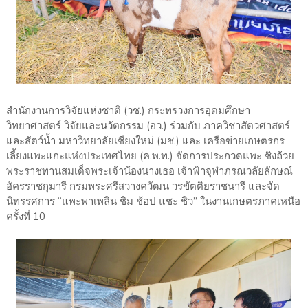
สำนักงานการวิจัยแห่งชาติ (วช.) กระทรวงการอุดมศึกษา
วิทยาศาสตร์ วิจัยและนวัตกรรม (อว.) ร่วมกับ ภาควิชาสัตวศาสตร์
และสัตว์น้ำ มหาวิทยาลัยเชียงใหม่ (มช.) และ เครือข่ายเกษตรกร
เลี้ยงแพะแกะแห่งประเทศไทย (ค.พ.ท.) จัดการประกวดแพะ ชิงถ้วย
พระราชทานสมเด็จพระเจ้าน้องนางเธอ เจ้าฟ้าจุฬาภรณวลัยลักษณ์
อัครราชกุมารี กรมพระศรีสวางควัฒน วรขัตติยราชนารี และจัด
นิทรรศการ “แพะพาเพลิน ชิม ช้อป แชะ ชิว” ในงานเกษตรภาคเหนือ
ครั้งที่ 10