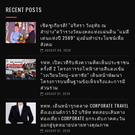
RECENT POSTS
เชิดชูเกียรติ! “อริสรา วังอุทัย ณ
ลำปาง”คว้ารางวัลมงคลแห่งแผ่นดิน “แม่ดี
เด่นแห่งปี 2569” มุ่งมั่นทำประโยชน์เพื่อ
สังคม
AUGUST 08, 2026
รฟท. เปิดเวทีรับฟังความคิดเห็นประชาชน
ครั้งที่ 2 โครงการรถไฟฟ้าสายสีแดงเข้ม
“วงเวียนใหญ่–มหาชัย” เดินหน้าพัฒนา
โครงการบนพื้นฐานข้อเท็จจริงและการมี
ส่วนร่วม
AUGUST 07, 2026
ททท. เดินหน้ารุกตลาด CORPORATE TRAVEL
ดึงเอเย่นต์กว่า 52 บริษัท ทดสอบเส้นทาง
ท่องเที่ยว CORPORATE ยกระดับภาคตะวัน
ออกสู่จุดหมายปลายทางคุณภาพ
AUGUST 07, 2026