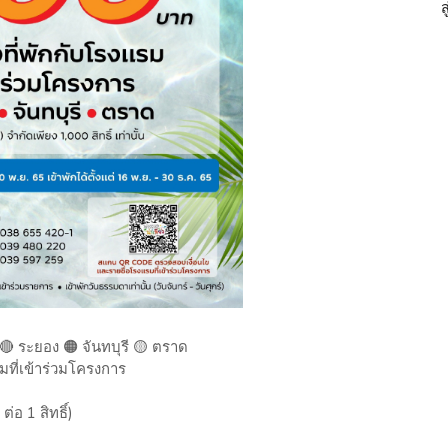
 🔴 ระยอง 🟠 จันทบุรี 🟡 ตราด
รมที่เข้าร่วมโครงการ
่อ 1 สิทธิ์)