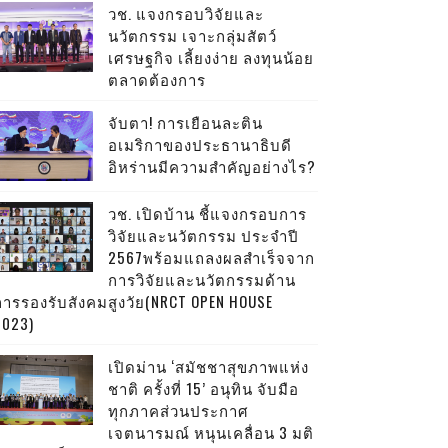
วช. แจงกรอบวิจัยและ
นวัตกรรม เจาะกลุ่มสัตว์
เศรษฐกิจ เลี้ยงง่าย ลงทุนน้อย
ตลาดต้องการ
จับตา! การเยือนละติน
อเมริกาของประธานาธิบดี
อิหร่านมีความสำคัญอย่างไร?
วช. เปิดบ้าน ชี้แจงกรอบการ
วิจัยและนวัตกรรม ประจำปี
2567พร้อมแถลงผลสำเร็จจาก
การวิจัยและนวัตกรรมด้าน
การรองรับสังคมสูงวัย(NRCT OPEN HOUSE
2023)
เปิดม่าน ‘สมัชชาสุขภาพแห่ง
ชาติ ครั้งที่ 15’ อนุทิน จับมือ
ทุกภาคส่วนประกาศ
เจตนารมณ์ หนุนเคลื่อน 3 มติ