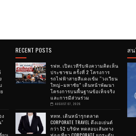
RECENT POSTS
สน
รฟท. เปิดเวทีรับฟังความคิดเห็น
์
ประชาชน ครั้งที่ 2 โครงการ
ง
รถไฟฟ้าสายสีแดงเข้ม “วงเวียน
บ
ใหญ่–มหาชัย” เดินหน้าพัฒนา
าย
โครงการบนพื้นฐานข้อเท็จจริง
และการมีส่วนร่วม
AUGUST 07, 2026
อง
ททท. เดินหน้ารุกตลาด
น"
CORPORATE TRAVEL ดึงเอเย่นต์
กว่า 52 บริษัท ทดสอบเส้นทาง
ี่ยน
ท่องเที่ยว CORPORATE ยกระดับ