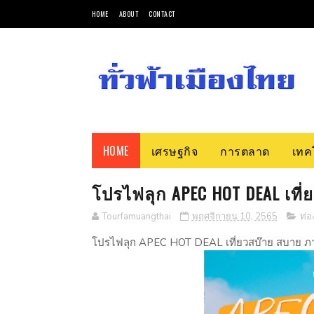
HOME
ABOUT
CONTACT
HOME
เศรษฐกิจ
การตลาด
เทค
โปรไฟลุก APEC HOT DEAL เที
Tourfamuangthai
พฤศจิกายน 10, 2565
ท่อง
โปรไฟลุก APEC HOT DEAL เที่ยวสบ๊าย สบาย 