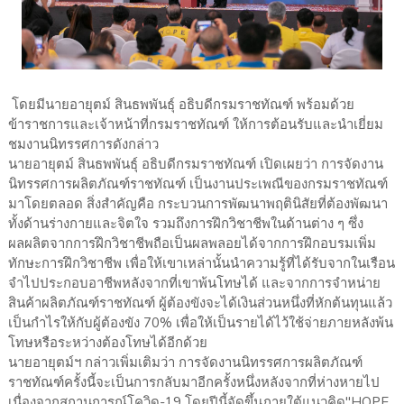
โดยมีนายอายุตม์ สินธพพันธุ์ อธิบดีกรมราชทัณฑ์ พร้อมด้วย
ข้าราชการและเจ้าหน้าที่กรมราชทัณฑ์ ให้การต้อนรับและนำเยี่ยม
ชมงานนิทรรศการดังกล่าว
นายอายุตม์ สินธพพันธุ์ อธิบดีกรมราชทัณฑ์ เปิดเผยว่า การจัดงาน
นิทรรศการผลิตภัณฑ์ราชทัณฑ์ เป็นงานประเพณีของกรมราชทัณฑ์
มาโดยตลอด สิ่งสำคัญคือ กระบวนการพัฒนาพฤตินิสัยที่ต้องพัฒนา
ทั้งด้านร่างกายและจิตใจ รวมถึงการฝึกวิชาชีพในด้านต่าง ๆ ซึ่ง
ผลผลิตจากการฝึกวิชาชีพถือเป็นผลพลอยได้จากการฝึกอบรมเพิ่ม
ทักษะการฝึกวิชาชีพ เพื่อให้เขาเหล่านั้นนำความรู้ที่ได้รับจากในเรือน
จำไปประกอบอาชีพหลังจากที่เขาพ้นโทษได้ และจากการจำหน่าย
สินค้าผลิตภัณฑ์ราชทัณฑ์ ผู้ต้องขังจะได้เงินส่วนหนึ่งที่หักต้นทุนแล้ว
เป็นกำไรให้กับผู้ต้องขัง 70% เพื่อให้เป็นรายได้ไว้ใช้จ่ายภายหลังพ้น
โทษหรือระหว่างต้องโทษได้อีกด้วย
นายอายุตม์ฯ กล่าวเพิ่มเติมว่า การจัดงานนิทรรศการผลิตภัณฑ์
ราชทัณฑ์ครั้งนี้จะเป็นการกลับมาอีกครั้งหนึ่งหลังจากที่ห่างหายไป
เนื่องจากสถานการณ์โควิด-19 โดยปีนี้จัดขึ้นภายใต้แนวคิด"HOPE