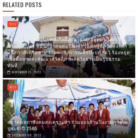
RELATED POSTS
ข่าว
“หวั่น”​ วิกฤตเชื้อแบคทีเรียดื้อยาไม่ลด ยอดคนไทยเสีย
ชีวิตพุ่งเกิน 4 หมื่นกว่าคนต่อปีองค์กรพิทักษ์สัตว์แห่งโลก
ผนึกภาคีเครือข่าย ร่วมแถลงการณ์จี้กรมปศุสัตว์ ร้องหยุด
เชื้อดื้อยาและพัฒนาสวัสดิภาพสัตว์อย่างเป็นรูปธรรม
ทันที
NOVEMBER 21, 2023
ข่าว
สมาคมสภาสังคมสงเคราะห์ฯ ร่วมออกร้านในงานกาชาด
ประจำปี 2565
DECEMBER 08, 2022