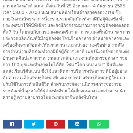
ความหวัง หลังกำแพง" ตั้งแต่วันที่ 29 สิงหาคม - 4 กันยายน 2565
เวลา 09.00 - 20.00 น.ณ สนามหน้าเรือนจำกลางคลองเปรม ซึ่ง
ภายในงานนิทรรสการนี้จะรวบรวมผลิตภัณฑ์จากฝีมือผู้ต้องขัง ทั่ว
ประเทศมาไว้ที่นี่ที่เดียว และยังมีกิจกรรมมากมายจากผู้ต้องขังตลอด
ทั้ง 7 วัน โดยพบกับการแสดงดนตรีสากล. การแสดงพื้นบ้าน ฯลฯ การ
ประกวดผลิตภัณฑ์ฝืมือผู้ต้องขัง โซนร้านอาหาร จำหน่ายอาหารและ
เครื่องดื่มจากเรือนจำ/ทัณฑสถาน และหน่วยงานเครือข่าย รวมถึง
การจำหน่ายผลิตภัณฑ์จากฝืมือผู้ต้องขังอาทิ เฟอร์นิเจอร์ของตกแต่ง
บ้านงานศิลปะภาพวาด, งานแกะสลัก, และงานหัตถกรรมต่าง ๆ รวม
กว่า 100 บูธและที่พลาดไม่ได้คือ โชน "โคก หนอง นา" พื้นที่และ
แหล่งเรียนรู้ต้นแบบ ซึ่งใช้แนวคิดการบริหารทรัพยากร ที่มีอยู่อย่าง
คุ้มค่า แนวคิดเศรษฐกิจพอเพียงและการนำเศรษฐกิจทฤษฎีใหม่มา
ปรับใช้ในการดำเนินชีวิต สำหรับการจัดงานนิทรรศการของกรม
ราชทัณฑ์นี้ มุ่งหวังให้ผู้ต้องขังมีรายได้เลี้ยงตนเอง และสามารถนำ
ความรู้ ความสามารถไปประกอบอาชีพหลังพ้นโทษ