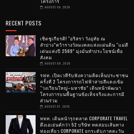
โครงการ
AUGUST 06, 2026
RECENT POSTS
เชิดชูเกียรติ! “อริสรา วังอุทัย ณ
ลำปาง”คว้ารางวัลมงคลแห่งแผ่นดิน “แม่ดี
เด่นแห่งปี 2569” มุ่งมั่นทำประโยชน์เพื่อ
สังคม
AUGUST 08, 2026
รฟท. เปิดเวทีรับฟังความคิดเห็นประชาชน
ครั้งที่ 2 โครงการรถไฟฟ้าสายสีแดงเข้ม
“วงเวียนใหญ่–มหาชัย” เดินหน้าพัฒนา
โครงการบนพื้นฐานข้อเท็จจริงและการมี
ส่วนร่วม
AUGUST 07, 2026
ททท. เดินหน้ารุกตลาด CORPORATE TRAVEL
ดึงเอเย่นต์กว่า 52 บริษัท ทดสอบเส้นทาง
ท่องเที่ยว CORPORATE ยกระดับภาคตะวัน