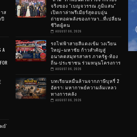
จริงของ "เบญจวรรณ ภูมิแสน"
กาส
เปิดกาล่าพรีเมียร์สุดอบอุ่น
ปี
ถ่ายทอดพลังของภาษา...ที่เปลี่ยน
ชีวิตผู้คน
AUGUST 06, 2026
รถไฟฟ้าสายสีแดงเข้ม วงเวียน
 A
ใหญ่–มหาชัย ก้าวสำคัญสู่
อนาคตสมุทรสาคร ภาครัฐ-ท้อง
 FOR
ถิ่น-ประชาชน ร่วมหนุนโครงการ
AUGUST 06, 2026
0
บทเรียนหมื่นล้านจากภาษีบุหรี่ 2
E
อัตรา: มหากาพย์ความล้มเหลว
ทางการคลัง
AUGUST 06, 2026
พย์'