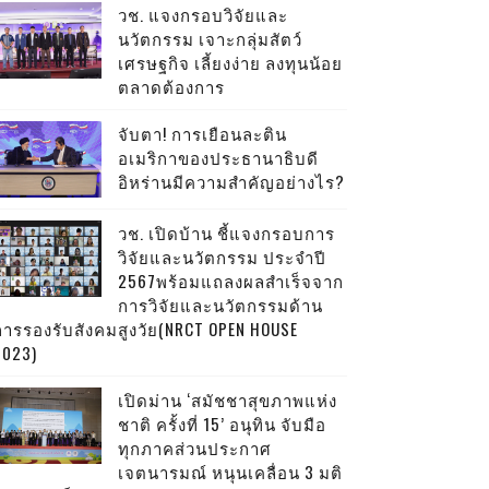
วช. แจงกรอบวิจัยและ
นวัตกรรม เจาะกลุ่มสัตว์
เศรษฐกิจ เลี้ยงง่าย ลงทุนน้อย
ตลาดต้องการ
จับตา! การเยือนละติน
อเมริกาของประธานาธิบดี
อิหร่านมีความสำคัญอย่างไร?
วช. เปิดบ้าน ชี้แจงกรอบการ
วิจัยและนวัตกรรม ประจำปี
2567พร้อมแถลงผลสำเร็จจาก
การวิจัยและนวัตกรรมด้าน
การรองรับสังคมสูงวัย(NRCT OPEN HOUSE
2023)
เปิดม่าน ‘สมัชชาสุขภาพแห่ง
ชาติ ครั้งที่ 15’ อนุทิน จับมือ
ทุกภาคส่วนประกาศ
เจตนารมณ์ หนุนเคลื่อน 3 มติ