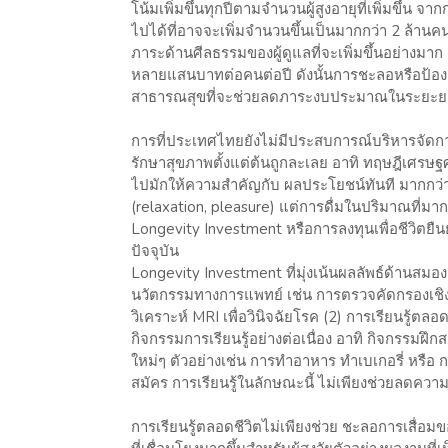
โน้มเพิ่มขึ้นทุกปีตามจำนวนผู้สูงอายุที่เพิ่มขึ้
ไปได้ที่อาจจะเพิ่มจำนวนขึ้นเป็นมากกว่า 2 ล้าน
ภาระด้านศีลธรรมของผู้ดูแลที่จะเพิ่มขึ้นอย่างมาก
หลายแสนบาทต่อคนต่อปี ดังนั้นการชะลอหรือป้องก
สาธารณสุขที่จะช่วยลดภาระงบประมาณในระยะ
การที่ประเทศไทยยังไม่มีประสบการณ์บริหารจัดการผู
รักษาสุขภาพตั้งแต่ต้นถูกละเลย อาทิ ทฤษฎีเศรษฐศ
ไปมักให้ความสำคัญกับ ผลประโยชน์ทันที มากกว่าผล
(relaxation, pleasure) แต่การดื่มในปริมาณที่ม
Longevity Investment หรือการลงทุนเพื่อชีวิตยืน
ปัจจุบัน
Longevity Investment ที่มุ่งเน้นผลลัพธ์ด้านสมอ
นวัตกรรมทางการแพทย์ เช่น การตรวจคัดกรองเชิง
วิเคราะห์ MRI เพื่อวินิจฉัยโรค (2) การเรียนรู้ตลอ
กิจกรรมการเรียนรู้อย่างต่อเนื่อง อาทิ กิจกรรมฝึ
ใหม่ๆ ตัวอย่างเช่น การทำอาหาร ทำเบเกอรี่ หรือ 
สมัคร การเรียนรู้ในลักษณะนี้ ไม่เพียงช่วยลดความเ
การเรียนรู้ตลอดชีวิตไม่เพียงช่วย ชะลอการเสื่อ