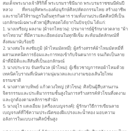
สมเด็จพระนางเจ้าสิริกิติ์ พระบรมราชินีนาถ พระบรมราชชนนีพันปี
หลวง ที่ทรงอุทิศพระองค์อนุรักษ์ศิลปหัตถกรรมไทย สร้างอาชีพ
และรายได้ให้ราษฎรในถิ่นทุรกันดาร รวมทั้งงานประณีตศิลป์ที่เป็น
เอกลักษณ์เฉพาะตัวหาผู้สืบทอดได้ยากในปัจจุบัน ได้แก่:
1. นางเหรียญ ผลงาม (ผ้าจกไทยวน): ปรมาจารย์ผู้รักษาลวดลาย "ผ้า
จกไทยวน" ที่มีความละเอียดอ่อนในทุกฝีเข็ม สะท้อนอัตลักษณ์ที่
สั่งสมมานับร้อยปี
2. นางสมใจ คงชัยภูมิ (ผ้าไหมมัดหมี่): ผู้สร้างสรรค์ผ้าไหมมัดหมี่ที่
ผสานเทคนิคการย้อมและการทอเข้ากับจินตนาการ จนเกิดเป็นลาย
ผ้าที่มีมิติและสีสันที่เป็นเอกลักษณ์
3. นางประจวบ จันทร์นวล (ผ้าไหม): ผู้เชี่ยวชาญการทอผ้าไหมด้วย
เทคนิคโบราณที่เน้นความนุ่มนวลและเงางามของเส้นใยไหม
ธรรมชาติ
4. นางสาวตาบทิพย์ แก้วดวงใหญ่ (หัวโขน): ศิลปินผู้สืบสานงาน
จิตรกรรมและประติมากรรมชั้นสูงในการสร้างสรรค์หัวโขนที่งดงาม
และถูกต้องตามหลักราชสำนัก
5. นางอุไร แตงเอี่ยม (เครื่องเบญจรงค์): ผู้รักษาวิธีการเขียนลาย
เบญจรงค์ที่ใช้ความประณีตของฝีแปรงและน้ำทอง มอบความ
อลังการในแบบงานศิลป์ชั้นสูง