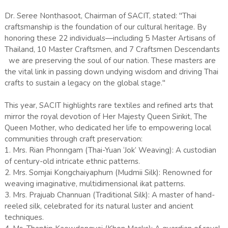
Dr. Seree Nonthasoot, Chairman of SACIT, stated: "Thai
craftsmanship is the foundation of our cultural heritage. By
honoring these 22 individuals—including 5 Master Artisans of
Thailand, 10 Master Craftsmen, and 7 Craftsmen Descendants
we are preserving the soul of our nation. These masters are
the vital link in passing down undying wisdom and driving Thai
crafts to sustain a legacy on the global stage."
This year, SACIT highlights rare textiles and refined arts that
mirror the royal devotion of Her Majesty Queen Sirikit, The
Queen Mother, who dedicated her life to empowering local
communities through craft preservation:
1. Mrs. Rian Phonngam (Thai-Yuan ‘Jok’ Weaving): A custodian
of century-old intricate ethnic patterns.
2. Mrs. Somjai Kongchaiyaphum (Mudmii Silk): Renowned for
weaving imaginative, multidimensional ikat patterns.
3. Mrs. Prajuab Channuan (Traditional Silk): A master of hand-
reeled silk, celebrated for its natural luster and ancient
techniques.