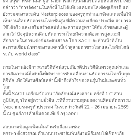
ผศ.อนุชา ทีรคานนท์ ผู้อำนวยการสถาบันส่งเสริมศิลปหัตถกรรมไทย
กล่าวว่า “การจัดงานในครั้งนี้ ไม่ได้เพียงแค่มอบโล่เชิดชูเกียรติ แต่
ยังรวมผลงานระดับ Masterpieces ของครูทุกท่านมาจัดแสดงเพื่อให้
เห็นงานศิลปหัตถกรรมไทยชั้นสูง ที่มีความละเอียด ประณีต สามารถ
ใช้ได้จริง และเสริมสร้างเสน่ห์และความหรูหราให้กับเจ้าของและผู้
สวมใส่ ปัจจุบันงานศิลปหัตถกรรมไทยมีความต้องการสูงและมี
ศักยภาพในการแข่งขันระดับสากล โดย SACIT จะทำหน้าที่เป็น
สะพานเชื่อมนำพาผลงานเหล่านี้เข้าสู่สายตาชาวโลกและไลฟ์สไตล์
ระดับ world class”
ภายในงานยังมีการฉายวิดีทัศน์สรุปเกียรติประวัติอันทรงคุณค่าและ
การสัมภาษณ์พิเศษถึงทิศทางการขับเคลื่อนงานหัตถกรรมไทยในยุค
ดิจิทัล เพื่อให้งานศิลป์เหล่านี้เข้าถึงหัวใจของคนรุ่นใหม่และคนทั่ว
โลก
ทั้งนี้ SACIT เตรียมจัดงาน “อัตลักษณ์แห่งสยาม ครั้งที่ 17” สาน
ภูมิปัญญาไทยสู่ความยั่งยืน เวทีที่รวบรวมสุดยอดงานศิลปหัตถกรรม
ไทยจากบรมครูทั่วประเทศ ในระหว่างวันที่ 22 – 26 เมษายน 2569
นี้ ณ ศูนย์การค้าเอ็มควอเทียร์ กรุงเทพฯ
สอบถามข้อมูลเพิ่มเติมสำหรับสื่อมวลชน:
หรรษา ติ่งสุวรรณ ตัวแทนประชาสัมพันธ์งานพิธีมอบโล่เชิดชูเกีย