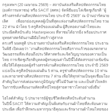
กรุงเทพฯ (20 เมษายน 2569) – สถาบันส่งเสริมศิลปหัตถกรรมไทย
(องค์การมหาชน) หรือ SACIT (สศท.) จัดพิธีมอบโล่เชิดชูเกียรติ “ผู้
สร้างสรรค์งานศิลปหัตถกรรมไทย ประจำปี 2569” ณ บ้านปาร์คนาย
เลิศ เพื่อยกย่องบุคคลผู้เป็นที่สุดแห่งงานศิลปหัตถกรรมไทย รวม
22 ท่าน นำโดย 5 ครูศิลป์ของแผ่นดิน ผู้สืบทอดงานผ้าไทยและ
ประณีตศิลป์ระดับ Masterpieces ที่หาชมได้ยากยิ่ง พร้อมประกาศ
ยุทธศาสตร์ดันงานฝีมือไทยก้าวสู่สากล
ดร.เสรี นนทสูติ ประธานสถาบันส่งเสริมศิลปหัตถกรรมไทย ประธาน
ในพิธี เปิดเผยว่า “งานศิลปหัตถกรรมไทยคือรากแก้วของมรดกทาง
วัฒนธรรมที่สะท้อนถึงประวัติศาสตร์และจิตวิญญาณของความเป็น
ไทย การเชิดชูเกียรติบุคคลผู้ทรงคุณค่าในปีนี้ได้คัดสรรอย่างเข้มข้น
เพื่อให้ได้สุดยอดผู้สร้างสรรค์งานศิลปหัตถกรรมไทย ประจำปี 2569
แบ่งเป็น ครูศิลป์ของแผ่นดิน 5 ท่าน, ครูช่างศิลปหัตถกรรม 10 ท่าน
และทายาทช่างศิลปหัตถกรรม 7 ท่าน เพื่อให้ทุกท่านเป็นจุดเชื่อมโยง
สำคัญในการส่งต่อมรดกภูมิปัญญาที่ไม่มีวันตาย และเป็นหัวใจหลัก
ในการขับเคลื่อนงานหัตถศิลป์ไทยสู่สายตาชาวโลกอย่างยั่งยืน”
ไฮไลต์สำคัญ: 5 ปรมาจารย์ผู้ชุบชีวิตหัตถศิลป์ระดับตำนาน
ในปีนี้ SACIT ให้ความสำคัญเป็นพิเศษกับงานผ้าไทยที่สะท้อนความ
ประณีต เพื่อรำลึกพระมหากรุณาธิคุณและรักษางานผ้าไหมไทยของ