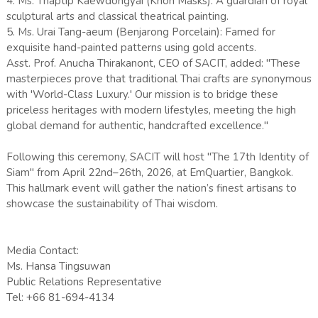
4. Ms. Thaptip Kaewdongyai (Khon Masks): A guardian of royal
sculptural arts and classical theatrical painting.
5. Ms. Urai Tang-aeum (Benjarong Porcelain): Famed for
exquisite hand-painted patterns using gold accents.
Asst. Prof. Anucha Thirakanont, CEO of SACIT, added: "These
masterpieces prove that traditional Thai crafts are synonymous
with 'World-Class Luxury.' Our mission is to bridge these
priceless heritages with modern lifestyles, meeting the high
global demand for authentic, handcrafted excellence."
Following this ceremony, SACIT will host "The 17th Identity of
Siam" from April 22nd–26th, 2026, at EmQuartier, Bangkok.
This hallmark event will gather the nation’s finest artisans to
showcase the sustainability of Thai wisdom.
Media Contact:
Ms. Hansa Tingsuwan
Public Relations Representative
Tel: +66 81-694-4134