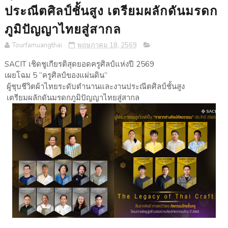
ประณีตศิลป์ชั้นสูง เตรียมผลักดันมรดก
ภูมิปัญญาไทยสู่สากล
Tourfamuangthai
พฤษภาคม 18, 2569
SACIT เชิดชูเกียรติสุดยอดครูศิลป์แห่งปี 2569
เผยโฉม 5 “ครูศิลป์ของแผ่นดิน”
ผู้ชุบชีวิตผ้าไทยระดับตำนานและงานประณีตศิลป์ชั้นสูง
เตรียมผลักดันมรดกภูมิปัญญาไทยสู่สากล