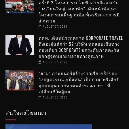
ครั้งที่ 2 โครงการรถไฟฟ้าสายสีแดงเข้ม
“วงเวียนใหญ่–มหาชัย” เดินหน้าพัฒนา
โครงการบนพื้นฐานข้อเท็จจริงและการมี
ส่วนร่วม
AUGUST 07, 2026
ททท. เดินหน้ารุกตลาด CORPORATE TRAVEL
ดึงเอเย่นต์กว่า 52 บริษัท ทดสอบเส้นทาง
ท่องเที่ยว CORPORATE ยกระดับภาคตะวัน
ออกสู่จุดหมายปลายทางคุณภาพ
AUGUST 07, 2026
"ล่าม" ภาพยนตร์สร้างจากเรื่องจริงของ
"เบญจวรรณ ภูมิแสน" เปิดกาล่าพรีเมียร์
สุดอบอุ่น ถ่ายทอดพลังของภาษา...ที่
เปลี่ยนชีวิตผู้คน
AUGUST 06, 2026
สนใจลงโฆษณา