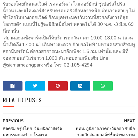
รับรองโดยกินเนสเวิลด์ เรคคอร์ดส สไลเดอร์ยักษ์ ซูเปอร์สไปรัล
น้ำวน และสไลเดอร์สำหรับครอบครัวอีกหลากชนิด เก็บภาพสวยๆ ไม่
ซ้ำใครในบางกอกเวิลด์ ย้อนยุคพระนครวันวานที่สวยอลังการที่สุด
โอกาสดีๆ แบบนี้ไม่รู้จะมีอีกเมื่อไหร่ พลาดไม่ได้ 30 พ.ค. -3 มิ.ย. 69
นี้เท่านั้น
สยามอะเมซิ่งพาร์คเปิดให้บริการทุกวัน เวลา 10.00-18.00 น. (สวน
น้ำเปิดถึง 17.00 น.) เดินทางสะดวก ด้วยรถไฟฟ้ามหานครสายสีชมพู
สถานีนพรัตน์ ต่อรถสาธารณะมาอีกเพียง 1.5 กม. เท่านั้น และ มีที่
จอดรถยนต์ในร่มกว่า 1,000 คัน สอบถามเพิ่มเติม Line
@siamamazingpark หรือ โทร. 02-105-4294
RELATED POSTS
PREVIOUS
NEXT
ฟัลครัม กรุ๊ป ไทย–จีน ผนึกกำลังจัด
ททท. ภูมิภาคภาคตะวันออก จับมือ
มหกรรมก่อสร้าง–โรงแรม–
ร่วมกับสนามกอล์ฟชั้นนำของภาค