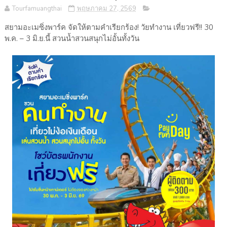
Tourfamuangthai
พฤษภาคม 27, 2569
สยามอะเมซิ่งพาร์ค จัดให้ตามคำเรียกร้อง! วัยทำงาน เที่ยวฟรี!! 30
พ.ค. – 3 มิ.ย.นี้ สวนน้ำสวนสนุกไม่อั้นทั้งวัน