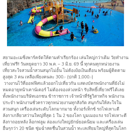
สยามอะเมซิ่งพาร์คจัดให้ตามคำเรียกร้อง เล่นใหญ่กว่าเดิม วัยทำงาน
เที่ยวฟรี!! วันหยุดยาว 30 พ.ค. – 3 มิ.ย. 69 นี้ ทุกคนทุกหน่วยงาน
เที่ยวสะใจสวนน้ำสวนสนุกไม่อั้น ไม่ต้องง้อเงินเดือน พร้อมผู้ติดตาม
สูงสุด 3 คน เหลือเพียงคนละ 300.- (ปกติ 1,000.-)
วางงานไว้ที่ออฟฟิศแล้วออกไปเที่ยวกัน แสดงบัตรพนักงานที่ยังไม่
หมดอายุหน้าเคาน์เตอร์ ไม่ต้องจองล่วงหน้า รับสิทธิ์เที่ยวฟรีได้เลย
ทั้งพนักงานบริษัทเอกชน ข้าราชการ เจ้าหน้าที่รัฐวิสาหกิจ พนักงาน
ประจำ พนักงานชั่วคราวทุกหน่วยงานทุกสังกัด สนุกกันให้สะใจใน
สวนสนุก เครื่องเล่นระดับโลกมากมาย ทั้งวอร์เท็กซ์ รถไฟเหาะตี
ลังกาเกลียวสว่านใหญ่ที่สุด 1 ใน 2 ของโลก บูมเมอแรง รถไฟเหาะตี
ลังกาถอยหลัง ล็อกฟลูม ล่องแก่งใหญ่ยักษ์ยอดนิยม และเครื่องเล่น
อื่นๆกว่า 20 ชนิด ชุ่มฉ่ำสดชื่นในสวนน้ำ ทะเลเทียมใหญ่ที่สุดในโลก