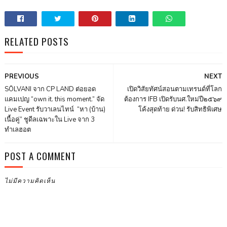
RELATED POSTS
PREVIOUS
NEXT
SŌLVANI จาก CP LAND ต่อยอด
เปิดวิสัยทัศน์สอนตามเทรนด์ที่โลก
แคมเปญ “own it. this moment.” จัด
ต้องการ IFB เปิดรับนศ.ใหม่ปี๒๕๖๙
Live Event รับวาเลนไทน์ “หา (บ้าน)
โค้งสุดท้าย ด่วน! รับสิทธิพิเศษ
เนื้อคู่” ชูดีลเฉพาะใน Live จาก 3
ทำเลฮอต
POST A COMMENT
ไม่มีความคิดเห็น