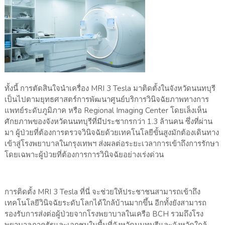
ทั้งนี้ การตัดสินใจนำเครื่อง
MRI
3
Tesla
มาติดตั้งในจังหวัดนนทบุรี
เป็นไปตามยุทธศาสตร์การพัฒนาศู
นย์บริการวินิจฉั
ยภาพทางการ
แพทย์ระดับภูมิภาค หรือ
Regional Imaging Center
โดยเล็งเห็น
ศักยภาพของจังหวั
ดนนทบุรีที่มีประชากรกว่า 1.3 ล้านคน ซึ่งที่ผ่าน
มา ผู้ป่วยที่ต้องการตรวจวินิจฉั
ยด้วยเทคโนโลยีขั้นสูง
มักต้
องเดินทาง
เข้าสู่โรงพยาบาลในกรุ
งเทพฯ ส่งผลต่อระยะเวลาการเข้าถึ
งการรักษา
โดยเฉพาะผู้ป่วยที่ต้องการการวิ
นิจฉัยอย่างเร่งด่วน
การติดตั้ง
MRI
3
Tesla
ที่นี่ จะช่วยให้ประชาชนสามารถเข้าถึ
ง
เทคโนโลยีวินิจฉัยระดับโลกได้
ใกล้บ้านมากขึ้น อีกทั้งยังสามารถ
รองรับการส่งต่
อผู้ป่วยจากโรงพยาบาลในเครือ
BCH
รวมถึงโรง