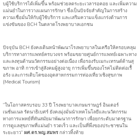
บผู้ใช้บริการได้เพิ่มขึ้น พร้อมช่วยลดระยะเวลารอคอย และเพิ่มความ
แม่
นยำในการวางแผนการรักษา ซึ่งเป็นปัจจัยสำคัญในการสร้
าง
ความเชื่อมั่นให้กับผู้ใช้บริ
การ และเสริมความแข็งแกร่งด้
านการ
แข่งขันของ
BCH
ในตลาดโรงพยาบาลเอกชน
ปัจจุบัน
BCH
ยังคงเดินหน้าพั
ฒนาโรงพยาบาลในเครือให้ครอบคลุ
ม
บริการทางการแพทย์ครบวงจร พร้อมขยายศูนย์การแพทย์
เฉพาะทาง
และลงทุนด้านนวั
ตกรรมอย่างต่อเนื่อง เพื่อรองรับเมกะเทรนด์ด้านสุ
ขภาพ อาทิ การเข้าสู่สังคมผู้สูงอายุ การเพิ่มขึ้นของโรคไม่ติดต่อเรื้
อรัง และการเติบโตของอุตสาหกรรมการท่
องเที่ยวเชิงสุขภาพ
(
Medical Tourism)
“ในโอกาสครบรอบ
33
ปี โรงพยาบาลเกษมราษฎร์ อินเตอร์
เนชั่นแนล รัตนาธิเบศร์ ยังคงมุ่งมั่นนำเทคโนโลยีและนวั
ตกรรม
ทางการแพทย์ที่ทันสมัยมาพั
ฒนาการรักษา เพื่อยกระดับมาตรฐาน
การดูแลสุ
ขภาพที่แม่นยำ รวดเร็ว และเป็นที่พึ่
งของประชาชนใน
ระยะยาว”
ผศ.ดร.พญ.สมพร
กล่าวทิ้งท้าย