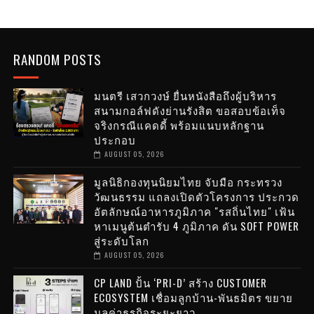
RANDOM POSTS
มนตรี เสวกวงษ์ ยื่นหนังสือถึงผู้บริหาร
สนามกอล์ฟดังย่านรังสิต ขอสอบข้อเท็จ
จริงกรณีแคดดี้ พร้อมแนบหลักฐาน
ประกอบ
AUGUST 05, 2026
มูลนิธิกองทุนนิยมไทย จับมือ กระทรวง
วัฒนธรรม แถลงเปิดตัวโครงการ ประกวด
อัตลักษณ์อาหารภูมิภาค "รสถิ่นไทย" เฟ้น
หาเมนูต้นตำรับ 4 ภูมิภาค ดัน SOFT POWER
สู่ระดับโลก
AUGUST 05, 2026
CP LAND ปั้น ‘PRI-D’ สร้าง CUSTOMER
ECOSYSTEM เชื่อมลูกบ้าน-พันธมิตร ขยาย
มูลค่าธุรกิจระยะยาว