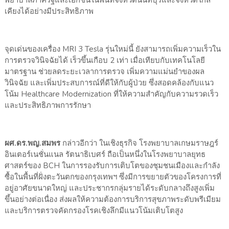
พยาบาลภาครั
ฐและเอกชนในพื้นที่จังหวัดนนทบุ
รีและจังหวัดใกล้
เคียงได้อย่
างมีประสิทธิภาพ
จุดเด่นของเครื่อง
MRI
3
Tesla
รุ่นใหม่นี้ ยังสามารถเพิ่มความเร็
วใน
การตรวจวินิจฉัยได้ เร็วขึ้นเกือบ 2 เท่า เมื่อเทียบกับเทคโนโลยี
มาตรฐาน ช่วยลดระยะเวลาการตรวจ เพิ่มความแม่นยำของผล
วินิจฉัย และเพิ่มประสบการณ์ที่ดีให้กั
บผู้ป่วย ซึ่งสอดคล้องกับแนว
โน้ม
Healthcare Modernization
ที่ให้ความสำคัญกับความรวดเร็
ว
และประสิทธิภาพการรักษา
ผศ.ดร.พญ.สมพร
กล่าวอีกว่า ในเชิงธุรกิจ โรงพยาบาลเกษมราษฎร์
อินเตอร์เนชั่นแนล รัตนาธิเบศร์ ถือเป็นหนึ่งในโรงพยาบาลยุ
ทธ
ศาสตร์ของ
BCH
ในการรองรับการเติบโตของชุ
มชนเมืองและกำลัง
ซื้อในพื้นที่
ฝั่งตะวันตกของกรุงเทพฯ ซึ่งมีการขยายตัวของโครงการที่
อยู่อาศัยขนาดใหญ่ และประชากรกลุ่มรายได้ระดั
บกลางถึงสูงเพิ่ม
ขึ้นอย่างต่
อเนื่อง ส่งผลให้ความต้องการบริการสุ
ขภาพระดับพรีเมียม
และบริ
การตรวจคัดกรองโรคเชิงลึกมี
แนวโน้มเติบโตสูง