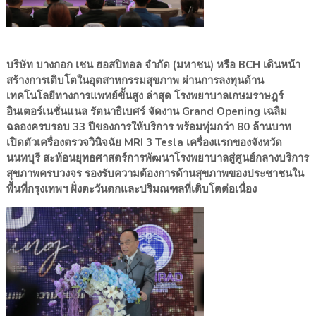
บริษัท บางกอก เชน ฮอสปิทอล จำกัด (มหาชน) หรือ
BCH
เดินหน้า
สร้างการเติบโตในอุ
ตสาหกรรมสุขภาพ ผ่านการลงทุนด้าน
เทคโนโลยี
ทางการแพทย์ขั้นสูง ล่าสุด โรงพยาบาลเกษมราษฎร์
อินเตอร์เนชั่นแนล รัตนาธิเบศร์ จัดงาน
Grand Opening
เฉลิม
ฉลองครบรอบ
33
ปีของการให้บริการ พร้อมทุ่มกว่า
80
ล้านบาท
เปิดตัวเครื่องตรวจวินิจฉัย
MRI
3
Tesla
เครื่องแรกของจังหวัด
นนทบุรี สะท้อนยุทธศาสตร์การพั
ฒนาโรงพยาบาลสู่ศูนย์กลางบริ
การ
สุขภาพครบวงจร รองรับความต้องการด้านสุ
ขภาพของประชาชนใน
พื้นที่กรุ
งเทพฯ ฝั่งตะวันตกและปริมณฑลที่เติ
บโตต่อเนื่อง