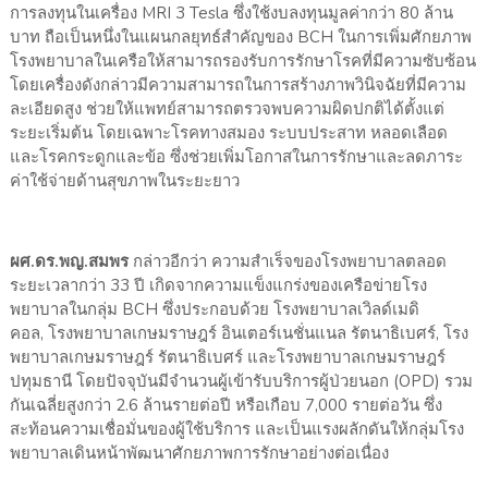
การลงทุนในเครื่อง
MRI 3 Tesla
ซึ่งใช้งบลงทุนมูลค่ากว่า
80
ล้าน
บาท ถือเป็นหนึ่งในแผนกลยุทธ์สำคั
ญของ
BCH
ในการเพิ่มศั
กยภาพ
โรงพยาบาลในเครือให้
สามารถรองรับการรักษาโรคที่มี
ความซับซ้อน
โดยเครื่องดังกล่าวมี
ความสามารถในการสร้างภาพวินิจฉั
ยที่มีความ
ละเอียดสูง ช่วยให้แพทย์สามารถตรวจพบความผิ
ดปกติได้ตั้งแต่
ระยะเริ่มต้น โดยเฉพาะโรคทางสมอง ระบบประสาท หลอดเลือด
และโรคกระดูกและข้อ ซึ่งช่วยเพิ่มโอกาสในการรั
กษาและลดภาระ
ค่าใช้จ่ายด้านสุ
ขภาพในระยะยาว
ผศ.ดร.พญ.สมพร
กล่าวอีกว่า ความสำเร็
จของโรงพยาบาลตลอด
ระยะเวลากว่า
33
ปี เกิดจากความแข็งแกร่งของเครือข่
ายโรง
พยาบาลในกลุ่ม
BCH
ซึ่งประกอบด้วย โรงพยาบาลเวิลด์เมดิ
คอล
,
โรงพยาบาลเกษมราษฎร์ อินเตอร์เนชั่นแนล รัตนาธิเบศร์
,
โรง
พยาบาลเกษมราษฎร์ รัตนาธิเบศร์ และโรงพยาบาลเกษมราษฎร์
ปทุมธานี โดยปัจจุบันมีจำนวนผู้เข้ารั
บบริการผู้ป่วยนอก (
OPD)
รวม
กันเฉลี่ยสูงกว่า
2.6
ล้านรายต่อปี หรือเกือบ
7,000
รายต่อวัน ซึ่ง
สะท้อนความเชื่อมั่นของผู้
ใช้บริการ และเป็นแรงผลักดันให้กลุ่
มโรง
พยาบาลเดินหน้าพัฒนาศั
กยภาพการรักษาอย่างต่อเนื่อง