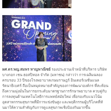
ผศ.ดร.พญ.สมพร หาญพาณิชย์
รองประธานเจ้าหน้าที่บริหาร บริษัท
บางกอก เชน ฮอสปิทอล จำกัด (มหาชน) กล่าวว่า การเฉลิมฉลอง
ครบรอบ
33
ปีของโรงพยาบาลเกษมราษฎร์ อินเตอร์เนชั่นแนล
รัตนาธิเบศร์ ถือเป็นหมุดหมายสำคัญของการพั
ฒนาองค์กร ที่สะท้อน
ถึงความมุ่งมั่
นในการยกระดับมาตรฐานการรั
กษาพยาบาล ควบคู่กับ
การลงทุนด้านเทคโนโลยี
การแพทย์สมัยใหม่ เพื่อรองรับแนวโน้ม
อุตสาหกรรมสุ
ขภาพที่มีการแข่งขันสูง และพฤติกรรมผู้บริโภคที่หั
นมาให้ความสำคัญกับการดูแลสุ
ขภาพเชิงป้องกันมากขึ้น