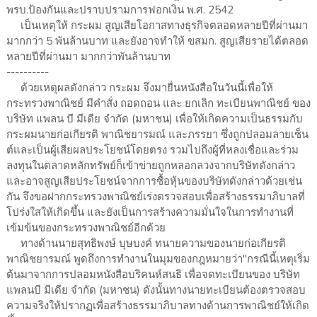
พรบ.ป้องกันและปราบปรามการฟอกเงิน พ.ศ. 2542
เป็นเหตุให้ กระผม สูญเสียโอกาสทางธุรกิจตลอดหลายปีที่ผ่านมา
มากกว่า 5 พันล้านบาท และยังอาจทำให้ ขสมก. สูญเสียรายได้ตลอด
หลายปีที่ผ่านมา มากกว่าพันล้านบาท
----------
ด้วยเหตุผลดังกล่าว กระผม จึงมายื่นหนังสือในวันนี้เพื่อให้
กระทรวงพาณิชย์ มีคำสั่ง ถอดถอน และ ยกเลิก ทะเบียนพาณิชย์ ของ
บริษัท แพลน บี มีเดีย จำกัด (มหาชน) เพื่อให้เกิดความเป็นธรรมกับ
กระผมนายก่อเกียรติ พาณิชยารมณ์ และภรรยา ซึ่งถูกปลอมลายเซ็น
ต์และเป็นผู้เสียผลประโยชน์โดยตรง รวมไปถึงผู้ที่หลงเชื่อและร่วม
ลงทุนในตลาดหลักทรัพย์ก็เข้าข่ายถูกหลอกลวงจากบริษัทดังกล่าว
และอาจสูญเสียประโยชน์จากการซื้อหุ้นของบริษัทดังกล่าวด้วยเช่น
กัน จึงขอฝากกระทรวงพาณิชย์เร่งตรวจสอบเพื่อสร้างธรรมาภิบาลที่
โปร่งใสให้เกิดขึ้น และยังเป็นการสร้างความมั่นใจในการทำงานที่
เข้มข้นของกระทรวงพาณิชย์อีกด้วย
ทางด้านนายสุทธิพงษ์ บุษบงค์ ทนายความของนายก่อเกียรติ
พาณิชยารมณ์ พูดถึงการทำงานในมุมของกฎหมายว่า"กรณีนี้เหตุเริ่ม
ต้นมาจากการปลอมหนังสือบริคนห์สนธิ เพื่อจดทะเบียนของ บริษัท
แพลนบี มีเดีย จำกัด (มหาชน) ดังนั้นทางนายทะเบียนต้องตรวจสอบ
ความจริงให้ปรากฏเพื่อสร้างธรรมาภิบาลทางด้านการพาณิชย์ให้เกิด