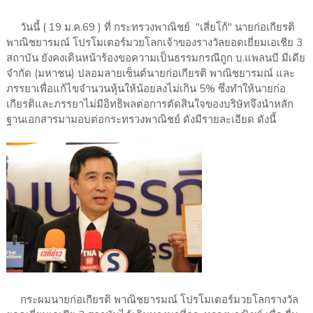
วันนี้ ( 19 ม.ค.69 ) ที่ กระทรวงพาณิชย์ "เสี่ยโก้" นายก่อเกียรติ
พาณิชยารมณ์ โปรโมเตอร์มวยโลกเจ้าของรางวัลยอดเยี่ยมเอเชีย 3
สถาบัน ยังคงเดินหน้าร้องขอความเป็นธรรมกรณีถูก บ.แพลนบี มีเดีย
จำกัด (มหาชน) ปลอมลายเซ็นต์นายก่อเกียรติ พาณิชยารมณ์ และ
ภรรยาเพื่อแก้ไขจำนวนหุ้นให้น้อยลงไม่เกิน 5% ซึ่งทำให้นายก่อ
เกียรติและภรรยาไม่มีอิทธิพลต่อการตัดสินใจของบริษัทจึงนำหลัก
ฐานเอกสารมามอบต่อกระทรวงพาณิชย์ ดังมีรายละเอียด ดังนี้
กระผมนายก่อเกียรติ พาณิชยารมณ์ โปรโมเตอร์มวยโลกรางวัล