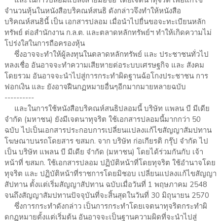
และในการปลอมแปลงลายมือชื่อ โดยเจตนาทุจริต เพื่อแก้ไข
จำนวนหุ้นในหนังสือบริคณห์สนธิ ดังกล่าวจึงทำให้หนังสือ
บริคณห์สนธินี้ เป็น เอกสารปลอม เมื่อนำไปยื่นขอจะทะเบียนหลัก
ทรัพย์ ต่อสำนักงาน ก.ล.ต. และตลาดหลักทรัพย์ฯ ทำให้เกิดความไม่
โปร่งใสในการถือครองหุ้น
ซึ่งอาจจะทำให้ผู้ลงทุนในตลาดหลักทรัพย์ และ ประชาชนทั่วไป
หลงเชื่อ อันอาจจะทำความเสียหายต่อระบบเศรษฐกิจ และ สังคม
โดยรวม อันอาจจะนำไปสู่การกระทำผิดฐานฉ้อโกงประชาชน การ
ฟอกเงิน และ ยังอาจฝืนกฏหมายอื่นๆอีกมากมายหลายฉบับ
----------
และในการใช้หนังสือบริคณห์สนธิปลอมนี้ บริษัท แพลน บี มีเดีย
จำกัด (มหาชน) ยังมีเจตนาทุจริต ใช้เอกสารปลอมนี้มากกว่า 50
ฉบับ ไปเป็นเอกสารประกอบการเปลี่ยนแปลงแก้ไขสัญญาสัมปทาน
โฆษณาบนรถโดยสาร ขสมก. จาก บริษัท ก่อเกียรติ กรุ๊ป จำกัด ไป
เป็น บริษัท แพลน บี มีเดีย จำกัด (มหาชน) โดยได้ร่วมกันกับ เจ้า
หน้าที่ ขสมก. ใช้เอกสารปลอม ปฏิบัติหน้าที่โดยทุจริต ใช้อำนาจโดย
ทุจริต และ ปฏิบัติหน้าที่ราชการโดยมิชอบ เปลี่ยนแปลงแก้ไขสัญญา
สัปทาน ตั้งแต่เริ่มสัญญาสัปทาน ฉบับเมื่อวันที่ 1 พฤษภาคม 2548
จนถึงสัญญาสัมปทานปัจจุบันที่จะสิ้นสุดในวันที่ 30 มิถุนายน 2570
ซึ่งการกระทำดังกล่าว เป็นการกระทำโดยเจตนาทุจริตกระทำผิ
ดกฏหมายตั้งแต่เริ่มต้น อันอาจจะเป็นฐานความผิดที่จะนำไปสู่