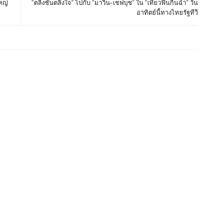
หญ่
“ตลิ่งชันตลิ่งใจ” ไปกับ ”มาวิน-เชฟบุช“ ใน “เที่ยวฟินกินฉ่ำ” วัน
อาทิตย์นี้ทางไทยรัฐทีวี