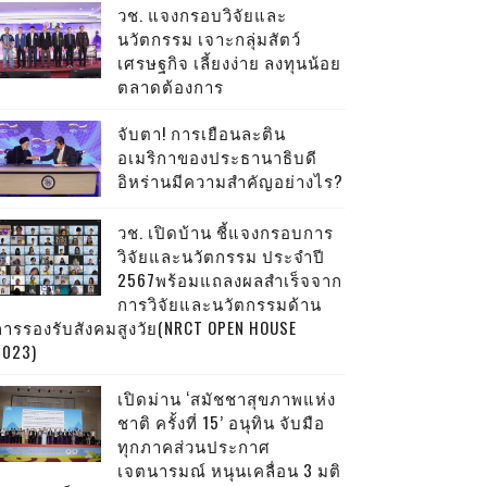
วช. แจงกรอบวิจัยและ
นวัตกรรม เจาะกลุ่มสัตว์
เศรษฐกิจ เลี้ยงง่าย ลงทุนน้อย
ตลาดต้องการ
จับตา! การเยือนละติน
อเมริกาของประธานาธิบดี
อิหร่านมีความสำคัญอย่างไร?
วช. เปิดบ้าน ชี้แจงกรอบการ
วิจัยและนวัตกรรม ประจำปี
2567พร้อมแถลงผลสำเร็จจาก
การวิจัยและนวัตกรรมด้าน
การรองรับสังคมสูงวัย(NRCT OPEN HOUSE
2023)
เปิดม่าน ‘สมัชชาสุขภาพแห่ง
ชาติ ครั้งที่ 15’ อนุทิน จับมือ
ทุกภาคส่วนประกาศ
เจตนารมณ์ หนุนเคลื่อน 3 มติ