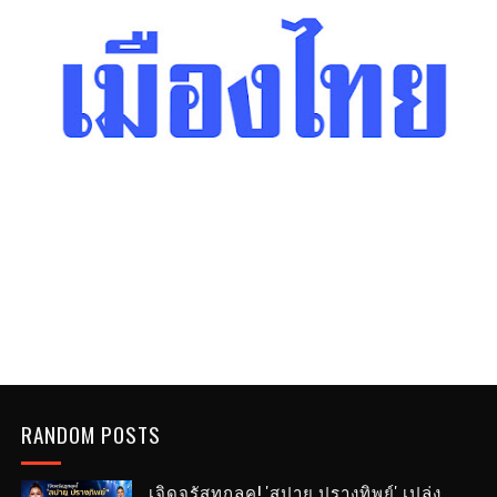
RANDOM POSTS
เจิดจรัสทุกลุค! 'สปาย ปรางทิพย์' เปล่ง