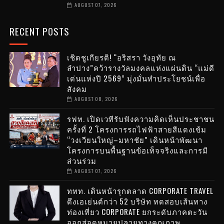
AUGUST 07, 2026
RECENT POSTS
เชิดชูเกียรติ! “อริสรา วังอุทัย ณ
ลำปาง”คว้ารางวัลมงคลแห่งแผ่นดิน “แม่ดี
เด่นแห่งปี 2569” มุ่งมั่นทำประโยชน์เพื่อ
สังคม
AUGUST 08, 2026
รฟท. เปิดเวทีรับฟังความคิดเห็นประชาชน
ครั้งที่ 2 โครงการรถไฟฟ้าสายสีแดงเข้ม
“วงเวียนใหญ่–มหาชัย” เดินหน้าพัฒนา
โครงการบนพื้นฐานข้อเท็จจริงและการมี
ส่วนร่วม
AUGUST 07, 2026
ททท. เดินหน้ารุกตลาด CORPORATE TRAVEL
ดึงเอเย่นต์กว่า 52 บริษัท ทดสอบเส้นทาง
ท่องเที่ยว CORPORATE ยกระดับภาคตะวัน
ออกสู่จุดหมายปลายทางคุณภาพ