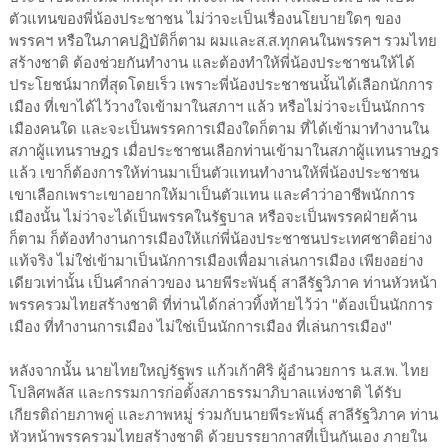
ตัวแทนของพี่น้องประชาชน ไม่ว่าจะเป็นเรื่องนโยบายใดๆ ของ
พรรคฯ หรือในภาคปฏิบัติก็ตาม ผมและส.ส.ทุกคนในพรรคฯ รวมไทย
สร้างชาติ ต้องช่วยกันทำงาน และต้องทำให้พี่น้องประชาชนให้ได้
ประโยชน์มากที่สุดโดยเร็ว เพราะพี่น้องประชาชนนั้นได้เลือกนักการ
เมือง ที่เขาได้ไว้วางใจเข้ามาในสภาฯ แล้ว หรือไม่ว่าจะเป็นนักการ
เมืองคนใด และจะเป็นพรรคการเมืองใดก็ตาม ที่ได้เข้ามาทำงานใน
สภาผู้แทนราษฎร เมื่อประชาชนเลือกท่านเข้ามาในสภาผู้แทนราษฎร
แล้ว เขาก็ต้องการให้ท่านมาเป็นตัวแทนทำงานให้พี่น้องประชาชน
เขาเลือกเพราะเขาอยากให้มาเป็นตัวแทน และคำว่าอาชีพนักการ
เมืองนั้น ไม่ว่าจะได้เป็นพรรคในรัฐบาล หรือจะเป็นพรรคฝ่ายค้าน
ก็ตาม ก็ต้องทำงานการเมืองให้แก่พี่น้องประชาชนประเทศชาติอย่าง
แท้จริง ไม่ใช่เข้ามาเป็นนักการเมืองเพื่อมาเล่นการเมือง เพียงอย่าง
เดียวเท่านั้น เป็นคำกล่าวของ นายพีระพันธุ์ สาลีรัฐวิภาค ท่านหัวหน้า
พรรครวมไทยสร้างชาติ ที่ท่านได้กล่าวทิ้งท้ายไว้ว่า "ต้องเป็นนักการ
เมือง ที่ทำงานการเมือง ไม่ใช่เป็นนักการเมือง ที่เล่นการเมือง"
หลังจากนั้น นายไทยใหญ่รัฐพร แก้วเก้าศิริ ผู้อำนวยการ น.ส.พ. ไทย
โปลิศพลัส และกรรมการก่อตั้งสภาธรรมาภิบาลแห่งชาติ ได้รับ
เกียรติถ่ายภาพคู่ และภาพหมู่ ร่วมกับนายพีระพันธุ์ สาลีรัฐวิภาค ท่าน
หัวหน้าพรรครวมไทยสร้างชาติ ด้วยบรรยากาสที่เป็นกันเอง ภายใน