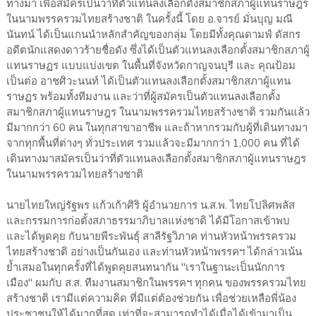
ทางมา เพื่อสมัครเป็นว่าที่ตัวแทนลงเลือกตั้งสมาชิกสภาผู้แทนราษฎร
ในนามพรรครวมไทยสร้างชาติ ในครั้งนี้ โดย อ.จารย์ มั่นบุญ มณี
นันทน์ ได้เป็นแกนนำหลักสำคัญของกลุ่ม โดยมีทั้งคุณดามฟ์ ดัสกร
อดีตนักแสดงดาวร้ายชื่อดัง ซึ่งได้เป็นตัวแทนลงเลือกตั้งสมาชิกสภาผู้
แทนราษฏร แบบแบ่งเขต ในพื้นที่จังหวัดกาญจนบุรี และ คุณป้อม
เป็นต่อ อาชศิวะนนท์ ได้เป็นตัวแทนลงเลือกตั้งสมาชิกสภาผู้แทน
ราษฏร พร้อมทั้งทีมงาน และว่าที่ผู้สมัครเป็นตัวแทนลงเลือกตั้ง
สมาชิกสภาผู้แทนราษฎร ในนามพรรครวมไทยสร้างชาติ รวมกันแล้ว
มีมากกว่า 60 คน ในทุกสาขาอาชีพ และถ้าหากรวมกับผู้ที่เดินทางมา
จากทุกพื้นที่ต่างๆ ทั่วประเทศ รวมแล้วจะมีมากกว่า 1,000 คน ที่ได้
เดินทางมาสมัครเป็นว่าที่ตัวแทนลงเลือกตั้งสมาชิกสภาผู้แทนราษฎร
ในนามพรรครวมไทยสร้างชาติ
นายไทยใหญ่รัฐพร แก้วเก้าศิริ ผู้อำนวยการ น.ส.พ. ไทยโปลิศพลัส
และกรรมการก่อตั้งสภาธรรมาภิบาลแห่งชาติ ได้มีโอกาสเข้าพบ
และได้พูดคุย กับนายพีระพันธุ์ สาลีรัฐวิภาค ท่านหัวหน้าพรรครวม
ไทยสร้างชาติ อย่างเป็นกันเอง และท่านหัวหน้าพรรคฯ ได้กล่าวเน้น
ย้ำเสมอในทุกครั้งที่ได้พูดคุยสนทนากัน "เราในฐานะเป็นนักการ
เมือง" ผมกับ ส.ส. ทีมงานสมาชิกในพรรคฯ ทุกคน ของพรรครวมไทย
สร้างชาติ เรามีแต่ความคิด ที่มีแต่ต้องช่วยกัน เพื่อช่วยเหลือพี่น้อง
ประชาชนให้ได้มากที่สุด เท่าที่จะสามารถทำได้เมื่อได้เข้ามาเป็น