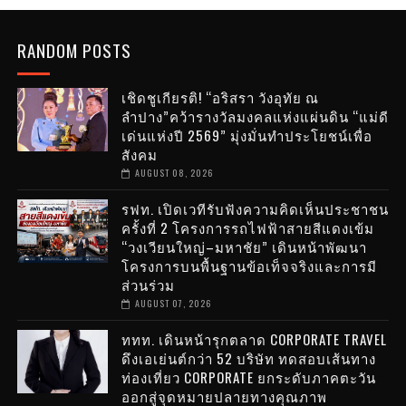
RANDOM POSTS
เชิดชูเกียรติ! “อริสรา วังอุทัย ณ
ลำปาง”คว้ารางวัลมงคลแห่งแผ่นดิน “แม่ดี
เด่นแห่งปี 2569” มุ่งมั่นทำประโยชน์เพื่อ
สังคม
AUGUST 08, 2026
รฟท. เปิดเวทีรับฟังความคิดเห็นประชาชน
ครั้งที่ 2 โครงการรถไฟฟ้าสายสีแดงเข้ม
“วงเวียนใหญ่–มหาชัย” เดินหน้าพัฒนา
โครงการบนพื้นฐานข้อเท็จจริงและการมี
ส่วนร่วม
AUGUST 07, 2026
ททท. เดินหน้ารุกตลาด CORPORATE TRAVEL
ดึงเอเย่นต์กว่า 52 บริษัท ทดสอบเส้นทาง
ท่องเที่ยว CORPORATE ยกระดับภาคตะวัน
ออกสู่จุดหมายปลายทางคุณภาพ