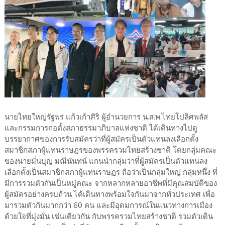
นายไทยใหญ่รัฐพร แก้วเก้าศิริ ผู้อำนวยการ น.ส.พ.ไทยโปลิศพลัส
และกรรมการก่อตั้งสภาธรรมาภิบาลแห่งชาติ ได้เดินทางไปดู
บรรยากาศของการรับสมัครว่าที่ผู้สมัครเป็นตัวแทนลงเลือกตั้ง
สมาชิกสภาผู้แทนราษฎรของพรรครวมไทยสร้างชาติ โดยกลุ่มคณะ
ของนายมั่นบุญ มณีนันทน์ แกนนำกลุ่มว่าที่ผู้สมัครเป็นตัวแทนลง
เลือกตั้งเป็นสมาชิกสภาผู้แทนราษฏร ถือว่าเป็นกลุ่มใหญ่ กลุ่มหนึ่ง ที่
มีการรวมตัวกันเป็นหมู่คณะ จากหลากหลายอาชีพที่มีคุณสมบัติของ
ผู้สมัครอย่างครบถ้วน ได้เดินทางพร้อมใจกันมาจากทั่วประเทศ เพื่อ
มารวมตัวกันมากกว่า 60 คน และมีอุดมการณ์ในแนวทางการเมือง
ด้วยใจที่มุ่งมั่น เช่นเดียวกัน กับพรรครวมไทยสร้างชาติ รวมตัวเดิน