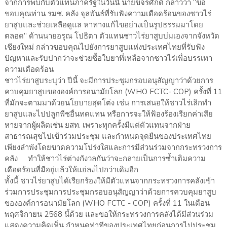
จากการพบกับตัวแทนภาครัฐในวันนี้ นายขจรศักดิ์ กล่าวว่า “ขอ
ขอบคุณท่าน รมช. คลัง จุลพันธ์ที่รับฟังความเดือดร้อนของชาวไร่
ยาสูบและช่วยเหลือดูแล หาทางแก้ไขอย่างเป็นรูปธรรมมาโดย
ตลอด” ด้านนายอรุณ โปธิตา ตัวแทนชาวไร่ยาสูบบ่มเองจากจังหวัด
เชียงใหม่ กล่าวขอบคุณไปยังการยาสูบแห่งประเทศไทยที่รับฟัง
ปัญหาและรับปากว่าจะช่วยซื้อใบยาที่เหลือจากชาวไร่เพื่อบรรเทา
ความเดือดร้อน
ชาวไร่ยาสูบระบุว่า ปีนี้ จะมีการประชุมกรอบอนุสัญญาว่าด้วยการ
ควบคุมยาสูบขององค์การอนามัยโลก (WHO FCTC- COP) ครั้งที่ 11
ที่มักจะตามมาด้วยนโยบายสุดโต่ง เช่น การเสนอให้ชาวไร่เลิกทำ
ยาสูบและไปปลูกพืชอื่นทดแทน หรือการจะให้ฟ้องร้องเรียกค่าเสีย
หายจากผู้ผลิตเช่น ยสท. เพราะทุกครั้งมีแต่ตัวแทนจากฝ่าย
สาธารณสุขไปเข้าร่วมประชุม และกำหนดจุดยืนของประเทศไทย
เพียงลำพังโดยขาดความโปร่งใสและการมีส่วนร่วมจากกระทรวงการ
คลัง ทำให้ชาวไร่ต่างกังวลกันว่าจะกลายเป็นการซ้ำเติมความ
เดือดร้อนที่มีอยู่แล้วให้แย่ลงไปกว่าเดิมอีก
ทั้งนี้ ชาวไร่ยาสูบได้เรียกร้องให้มีตัวแทนจากกระทรวงการคลังเข้า
ร่วมการประชุมการประชุมกรอบอนุสัญญาว่าด้วยการควบคุมยาสูบ
ขององค์การอนามัยโลก (WHO FCTC - COP) ครั้งที่ 11 ในเดือน
พฤศจิกายน 2568 นี้ด้วย และขอให้กระทรวงการคลังได้มีส่วนร่วม
แสดงความคิดเห็น กำหนดท่าทีของประเทศไทยก่อนการไปประชุม