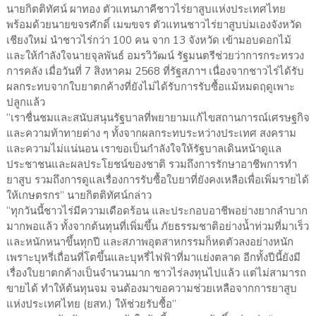
นายกิตติทัศน์ ผาทอง ตัวแทนภาคีชาวไร่ยาสูบแห่งประเทศไทย
พร้อมด้วยนายขจรศักดิ์ เมฆขจร ตัวแทนชาวไร่ยาสูบบ่มเองจังหวัด
เชียงใหม่ นำชาวไร่กว่า 100 คน จาก 13 จังหวัด เข้ามอบดอกไม้
และให้กำลังใจนายจุลพันธ์ อมรวิวัฒน์ รัฐมนตรีช่วยว่าการกระทรวง
การคลัง เมื่อวันที่ 7 สิงหาคม 2568 ที่รัฐสภาฯ เนื่องจากชาวไร่ได้รับ
ผลกระทบจากใบยาตกค้างที่ยังไม่ได้รับการรับซื้อแม้หมดฤดูเพาะ
ปลูกแล้ว
“เราชื่นชมและสนับสนุนรัฐบาลที่พยายามแก้ไขสถานการณ์เศรษฐกิจ
และความท้าทายต่าง ๆ ทั้งจากผลกระทบระหว่างประเทศ สงคราม
และความไม่แน่นอน เราขอเป็นกำลังใจให้รัฐบาลเดินหน้าดูแล
ประชาชนและผลประโยชน์ของชาติ รวมถึงการรักษาอาชีพการทำ
ยาสูบ รวมถึงการดูแลเรื่องการรับซื้อใบยาที่ยังคงเหลือเพื่อเพิ่มรายได้
ให้เกษตรกร” นายกิตติทัศน์กล่าว
“ทุกวันนี้ชาวไร่มีความเดือดร้อน และประกอบอาชีพอย่างยากลำบาก
มากพอแล้ว ทั้งจากต้นทุนที่เพิ่มขึ้น ภัยธรรมชาติอย่างน้ำท่วมที่มาเร็ว
และหนักหนาขึ้นทุกปี และสภาพอุตสาหกรรมก็หดตัวลงอย่างหนัก
เพราะบุหรี่เถื่อนที่โตขึ้นและบุหรี่ไฟฟ้าที่มาแย่งตลาด อีกทั้งปีนี้ยังมี
เรื่องใบยาตกค้างเป็นจำนวนมาก ชาวไร่ลงทุนไปแล้ว แต่ไม่สามารถ
ขายได้ ทำให้ต้นทุนจม จนต้องมาขอความช่วยเหลือจากการยาสูบ
แห่งประเทศไทย (ยสท.) ให้ช่วยรับซื้อ”