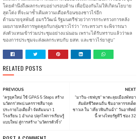
โดยคำนึงถึงผลกระทบอย่างรอบด้าน เพื่อป้องกันไม่ให้เกิดนโยบาย
สุดโต่ง ที่จะมาซ้ำเติมความเดือดร้อนของชาวไร่อีก
ด้านนายจุลพันธ์ อมรวิวัฒน์ รัฐมนตรีช่วยว่าการกระทรวงการคลัง
เผยภายหลังการพูดคุยกับกลุ่มชาวไร่ว่า “กระทรวงฯ จะพิจารณา
ส่งตัวแทนเข้าร่วมประชุมอย่างแน่นอน เพราะได้รับทราบแล้วว่าผล
ของการประชุมจะส่งผลกระทบกับ ยสท. และชาวไร่ยาสูบ”
RELATED POSTS
PREVIOUS
NEXT
“ครูยุคใหม่ ใช้ GPAS 5 Steps สร้าง
“มาวิน-เชฟบุช” พาตะลุยเมืองพัทยา
นวัตกร”สพป.นครราชสีมาจุด
สัมผัสชีวิตคนถิ่น ชิมอาหารรสเด็ด
ประกายไอเดียล้ำ จัดสัมมนา 1
ชาวเล ใน “เที่ยวฟินกินฉ่ำ” วันอาทิตย์
โรงเรียน 1 อำเภอ ปลุกไฟการเรียนรู้
นี้ ทางไทยรัฐทีวี ช่อง 32
แบบใหม่ สู่การสร้าง “นวัตกรตัวจิ๋ว”
POST A COMMENT