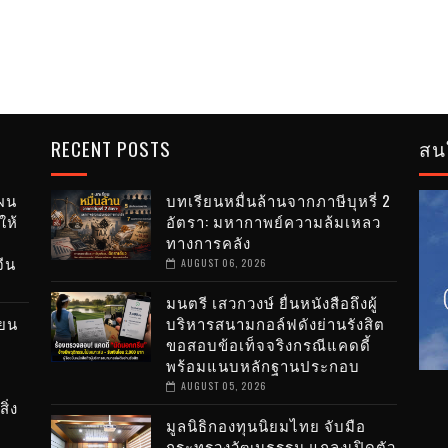
RECENT POSTS
สน
แผน
บทเรียนหมื่นล้านจากภาษีบุหรี่ 2
ให้
อัตรา: มหากาพย์ความล้มเหลว
ทางการคลัง
ีน
AUGUST 06, 2026
มนตรี เสวกวงษ์ ยื่นหนังสือถึงผู้
ียน
บริหารสนามกอล์ฟดังย่านรังสิต
ขอสอบข้อเท็จจริงกรณีแคดดี้
พร้อมแนบหลักฐานประกอบ
AUGUST 05, 2026
ิ่ง
มูลนิธิกองทุนนิยมไทย จับมือ
กระทรวงวัฒนธรรม แถลงเปิดตัว