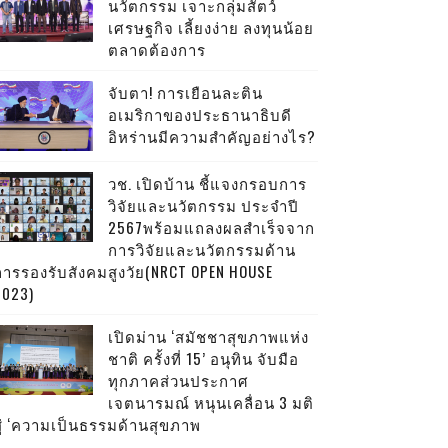
นวัตกรรม เจาะกลุ่มสัตว์
เศรษฐกิจ เลี้ยงง่าย ลงทุนน้อย
ตลาดต้องการ
จับตา! การเยือนละติน
อเมริกาของประธานาธิบดี
อิหร่านมีความสำคัญอย่างไร?
วช. เปิดบ้าน ชี้แจงกรอบการ
วิจัยและนวัตกรรม ประจำปี
2567พร้อมแถลงผลสำเร็จจาก
การวิจัยและนวัตกรรมด้าน
การรองรับสังคมสูงวัย(NRCT OPEN HOUSE
2023)
เปิดม่าน ‘สมัชชาสุขภาพแห่ง
ชาติ ครั้งที่ 15’ อนุทิน จับมือ
ทุกภาคส่วนประกาศ
เจตนารมณ์ หนุนเคลื่อน 3 มติ
สู่ ‘ความเป็นธรรมด้านสุขภาพ