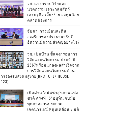
วช. แจงกรอบวิจัยและ
นวัตกรรม เจาะกลุ่มสัตว์
เศรษฐกิจ เลี้ยงง่าย ลงทุนน้อย
ตลาดต้องการ
จับตา! การเยือนละติน
อเมริกาของประธานาธิบดี
อิหร่านมีความสำคัญอย่างไร?
วช. เปิดบ้าน ชี้แจงกรอบการ
วิจัยและนวัตกรรม ประจำปี
2567พร้อมแถลงผลสำเร็จจาก
การวิจัยและนวัตกรรมด้าน
การรองรับสังคมสูงวัย(NRCT OPEN HOUSE
2023)
เปิดม่าน ‘สมัชชาสุขภาพแห่ง
ชาติ ครั้งที่ 15’ อนุทิน จับมือ
ทุกภาคส่วนประกาศ
เจตนารมณ์ หนุนเคลื่อน 3 มติ