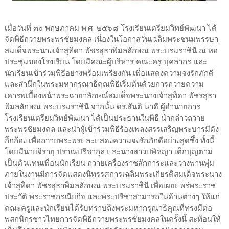
เมื่อวันที่ ๓๐ พฤษภาคม พ.ศ. ๒๕๖๘ โรงเรียนเตรียมวิทย์พัฒนา ได้
จัดพิธีถวายพระพรชัยมงคล เนื่องในโอกาสวันเฉลิมพระชนมพรรษา
สมเด็จพระนางเจ้าสุทิดา พัชรสุธาพิมลลักษณ พระบรมราชินี ณ หอ
ประชุมของโรงเรียน โดยมีคณะผู้บริหาร คณะครู บุคลากร และ
นักเรียนเข้าร่วมพิธีอย่างพร้อมเพรียงกัน เพื่อแสดงความจงรักภักดี
และสำนึกในพระมหากรุณาธิคุณพิธีเริ่มต้นด้วยการถวายความ
เคารพเบื้องหน้าพระฉายาลักษณ์สมเด็จพระนางเจ้าสุทิดา พัชรสุธา
พิมลลักษณ พระบรมราชินี จากนั้น ดร.สันติ นาดี ผู้อำนวยการ
โรงเรียนเตรียมวิทย์พัฒนา ได้เป็นประธานในพิธี นำกล่าวถวาย
พระพรชัยมงคล และนำผู้เข้าร่วมพิธีร้องเพลงสรรเสริญพระบารมีดัง
กึกก้อง เพื่อถวายพระพรและแสดงความจงรักภักดีอย่างสุดซึ้ง ทั้งนี้
โดยมีนายจิรายุ ปราณปรีชากุล และนางสาวปพิชญา เต็กบุญตาม
เป็นตัวแทนเพื่อนนักเรียน ถวายเครื่องราชสักการะและวางพานพุ่ม
ภายในงานมีการจัดแสดงนิทรรศการเฉลิมพระเกียรติสมเด็จพระนาง
เจ้าสุทิดา พัชรสุธาพิมลลักษณ พระบรมราชินี เพื่อเผยแพร่พระราช
ประวัติ พระราชกรณียกิจ และพระปรีชาสามารถในด้านต่างๆ ให้แก่
คณะครูและนักเรียนได้รับทราบถึงพระมหากรุณาธิคุณที่ทรงมีต่อ
พสกนิกรชาวไทยการจัดพิธีถวายพระพรชัยมงคลในครั้งนี้ สะท้อนให้