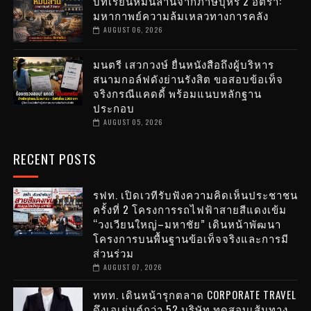
บทเรียนหมื่นล้านจากภาษีบุหรี่ 2 อัตรา:
มหากาพย์ความล้มเหลวทางการคลัง
AUGUST 06, 2026
มนตรี เสวกวงษ์ ยื่นหนังสือถึงผู้บริหาร
สนามกอล์ฟดังย่านรังสิต ขอสอบข้อเท็จ
จริงกรณีแคดดี้ พร้อมแนบหลักฐาน
ประกอบ
AUGUST 05, 2026
RECENT POSTS
รฟท. เปิดเวทีรับฟังความคิดเห็นประชาชน
ครั้งที่ 2 โครงการรถไฟฟ้าสายสีแดงเข้ม
“วงเวียนใหญ่–มหาชัย” เดินหน้าพัฒนา
โครงการบนพื้นฐานข้อเท็จจริงและการมี
ส่วนร่วม
AUGUST 07, 2026
ททท. เดินหน้ารุกตลาด CORPORATE TRAVEL
ดึงเอเย่นต์กว่า 52 บริษัท ทดสอบเส้นทาง