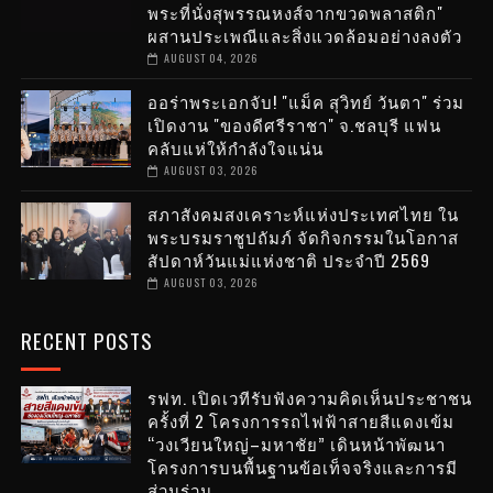
พระที่นั่งสุพรรณหงส์จากขวดพลาสติก"
ผสานประเพณีและสิ่งแวดล้อมอย่างลงตัว
AUGUST 04, 2026
ออร่าพระเอกจับ! "แม็ค สุวิทย์ วันตา" ร่วม
เปิดงาน "ของดีศรีราชา" จ.ชลบุรี แฟน
คลับแห่ให้กำลังใจแน่น
AUGUST 03, 2026
สภาสังคมสงเคราะห์แห่งประเทศไทย ใน
พระบรมราชูปถัมภ์ จัดกิจกรรมในโอกาส
สัปดาห์วันแม่แห่งชาติ ประจำปี 2569
AUGUST 03, 2026
RECENT POSTS
รฟท. เปิดเวทีรับฟังความคิดเห็นประชาชน
ครั้งที่ 2 โครงการรถไฟฟ้าสายสีแดงเข้ม
“วงเวียนใหญ่–มหาชัย” เดินหน้าพัฒนา
โครงการบนพื้นฐานข้อเท็จจริงและการมี
ส่วนร่วม