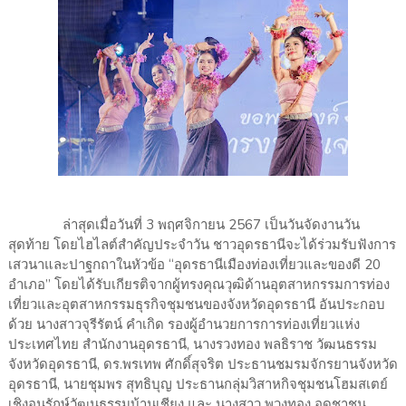
ล่าสุดเมื่อวันที่ 3 พฤศจิกายน 2567 เป็นวันจัดงานวัน
สุดท้าย โดยไฮไลต์สำคัญประจำวัน ชาวอุดรธานีจะได้ร่วมรับฟังการ
เสวนาและปาฐกถาในหัวข้อ “อุดรธานีเมืองท่องเที่ยวและของดี 20
อำเภอ” โดยได้รับเกียรติจากผู้ทรงคุณวุฒิด้านอุตสาหกรรมการท่อง
เที่ยวและอุตสาหกรรมธุรกิจชุมชนของจังหวัดอุดรธานี อันประกอบ
ด้วย นางสาวจุรีรัตน์ คำเกิด รองผู้อำนวยการการท่องเที่ยวแห่ง
ประเทศไทย สำนักงานอุดรธานี, นางรวงทอง พลธิราช วัฒนธรรม
จังหวัดอุดรธานี, ดร.พรเทพ ศักดิ์สุจริต ประธานชมรมจักรยานจังหวัด
อุดรธานี, นายชุมพร สุทธิบุญ ประธานกลุ่มวิสาหกิจชุมชนโฮมสเตย์
เชิงอนุรักษ์วัฒนธรรมบ้านเชียง และ นางสาว พวงทอง อุดชาชน