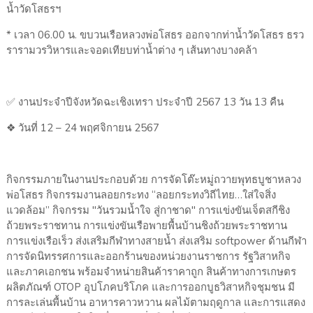
น้ำวัดโสธรฯ
* เวลา 06.00 น. ขบวนเรือหลวงพ่อโสธร ออกจากท่าน้ำวัดโสธร ธรว
รารามวรวิหารและจอดเทียบท่าน้ำต่าง ๆ เส้นทางบางคล้า
✅ งานประจำปีจังหวัดฉะเชิงเทรา ประจำปี 2567 13 วัน 13 คืน
❖ วันที่ 12 – 24 พฤศจิกายน 2567
กิจกรรมภายในงานประกอบด้วย การจัดโต๊ะหมู่ถวายพุทธบูชาหลวง
พ่อโสธร กิจกรรมงานลอยกระทง “ลอยกระทงวิถีไทย…ใส่ใจสิ่ง
แวดล้อม” กิจกรรม "วันรวมน้ำใจ สู่กาชาด" การแข่งขันเจ็ตสกีชิง
ถ้วยพระราชทาน การแข่งขันเรือพายพื้นบ้านชิงถ้วยพระราชทาน
การแข่งเรือเร็ว ส่งเสริมกีฬาทางสายน้ำ ส่งเสริม softpower ด้านกีฬา
การจัดนิทรรศการและออกร้านของหน่วยงานราชการ รัฐวิสาหกิจ
และภาคเอกชน พร้อมจำหน่ายสินค้าราคาถูก สินค้าทางการเกษตร
ผลิตภัณฑ์ OTOP อุปโภคบริโภค และการออกบูธวิสาหกิจชุมชน มี
การละเล่นพื้นบ้าน อาหารคาวหวาน ผลไม้ตามฤดูกาล และการแสดง