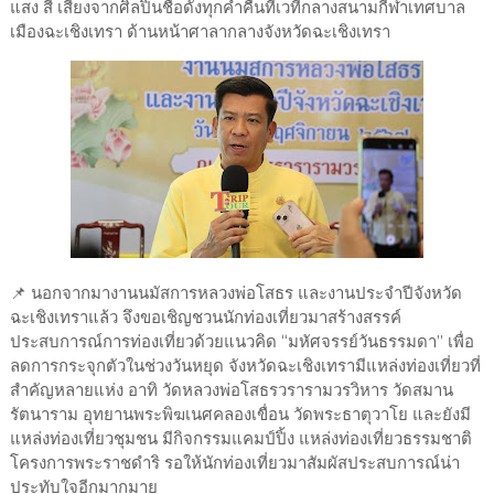
แสง สี เสียงจากศิลปินชื่อดังทุกค่ำคืนที่เวทีกลางสนามกีฬาเทศบาล
เมืองฉะเชิงเทรา ด้านหน้าศาลากลางจังหวัดฉะเชิงเทรา
📌 นอกจากมางานนมัสการหลวงพ่อโสธร และงานประจำปีจังหวัด
ฉะเชิงเทราแล้ว จึงขอเชิญชวนนักท่องเที่ยวมาสร้างสรรค์
ประสบการณ์การท่องเที่ยวด้วยแนวคิด “มหัศจรรย์วันธรรมดา” เพื่อ
ลดการกระจุกตัวในช่วงวันหยุด จังหวัดฉะเชิงเทรามีแหล่งท่องเที่ยวที่
สำคัญหลายแห่ง อาทิ วัดหลวงพ่อโสธรวรารามวรวิหาร วัดสมาน
รัตนาราม อุทยานพระพิฆเนศคลองเขื่อน วัดพระธาตุวาโย และยังมี
แหล่งท่องเที่ยวชุมชน มีกิจกรรมแคมป์ปิ้ง แหล่งท่องเที่ยวธรรมชาติ
โครงการพระราชดำริ รอให้นักท่องเที่ยวมาสัมผัสประสบการณ์น่า
ประทับใจอีกมากมาย