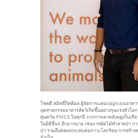
โชคดี สมิทธิ์กิตติผล ผู้จัดการแคมเปญระบบอาหาร
อุตสาหกรรมอาหารสัตว์เกิดขึ้นอย่างรุนแรงทั่วโลก
ฝุ่นควัน PM2.5 ในทุกปี จากการเผาหลังฤดูเก็บเกี่
ในมิติอื่นๆ อีกมากมาย เช่นการตัดไม้ทำลายป่า ก
ป่า รวมถึงส่งผลกระทบต่อภาวะโลกร้อน การสร้างค
จำเป็น