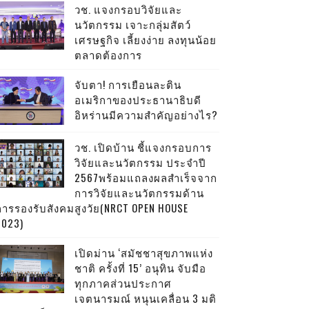
วช. แจงกรอบวิจัยและ
นวัตกรรม เจาะกลุ่มสัตว์
เศรษฐกิจ เลี้ยงง่าย ลงทุนน้อย
ตลาดต้องการ
จับตา! การเยือนละติน
อเมริกาของประธานาธิบดี
อิหร่านมีความสำคัญอย่างไร?
วช. เปิดบ้าน ชี้แจงกรอบการ
วิจัยและนวัตกรรม ประจำปี
2567พร้อมแถลงผลสำเร็จจาก
การวิจัยและนวัตกรรมด้าน
การรองรับสังคมสูงวัย(NRCT OPEN HOUSE
2023)
เปิดม่าน ‘สมัชชาสุขภาพแห่ง
ชาติ ครั้งที่ 15’ อนุทิน จับมือ
ทุกภาคส่วนประกาศ
เจตนารมณ์ หนุนเคลื่อน 3 มติ