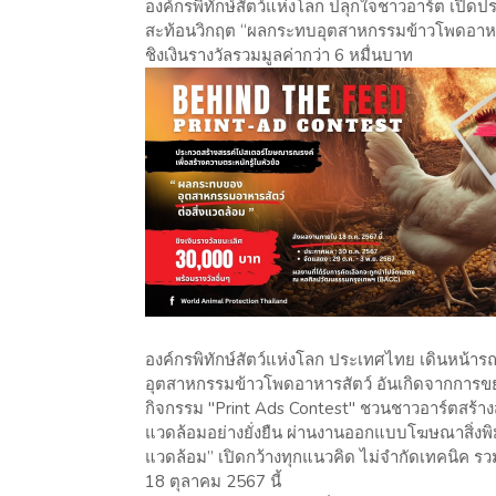
องค์กรพิทักษ์สัตว์แห่งโลก ปลุกใจชาวอาร์ต เปิดป
สะท้อนวิกฤต “ผลกระทบอุตสาหกรรมข้าวโพดอาหาร
ชิงเงินรางวัลรวมมูลค่ากว่า 6 หมื่นบาท
องค์กรพิทักษ์สัตว์แห่งโลก ประเทศไทย เดินหน้
อุตสาหกรรมข้าวโพดอาหารสัตว์ อันเกิดจากการขย
กิจกรรม "Print Ads Contest" ชวนชาวอาร์ตสร้างสร
แวดล้อมอย่างยั่งยืน ผ่านงานออกแบบโฆษณาสิ่งพิ
แวดล้อม” เปิดกว้างทุกแนวคิด ไม่จำกัดเทคนิค รวมถ
18 ตุลาคม 2567 นี้