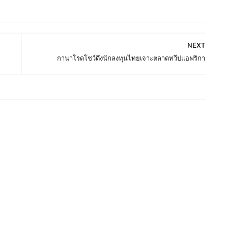
NEXT
กานาโรดโชว์ดึงนักลงทุนไทยเจาะตลาดทวีปแอฟริกา