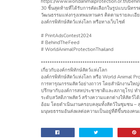
https://www.worldanimalprotection.or.th/be
30 ชิ้นสุดท้ายที่ได้รับการคัดเลือกในรูปแบบนิท
วัฒนธรรมแห่งกรุงเทพมหานคร ติดตามรายละเอียดเพ
องค์กรพิทักษ์สัตว์แห่งโลก หรือทางเว็บไซต์
# PrintAdsContest2024
# BehindTheFeed
# WorldAnimalProtectionThailand
*********************************************
เกี่ยวกับองค์กรพิทักษ์สัตว์แห่งโลก
องค์กรพิทักษ์สัตว์แห่งโลก หรือ World Animal Pro
การทารุณกรรมสัตว์อย่างถาวร โดยสำนักงานใหญ่ตั้
ปรึกษากับองค์การสหประชาชาติและสภายุโรป ทำง
ระดับสวัสดิภาพสัตว์ สร้างความแตกต่างให้สัตว์ได้ม
อ้อม โดยดำเนินงานครอบคลุมทั้งสัตว์ในชุมชน – สุนัข
มนุษยธรรมอันส่งผลต่อความเป็นอยู่ที่ดีขึ้นของคนแล