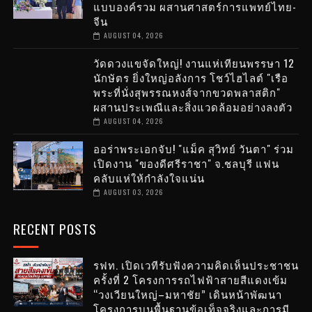
แบบองค์รวม ผสานศาสตร์การแพทย์ไทย-
จีน
AUGUST 04, 2026
วัดดวงแขจัดใหญ่! งานแห่เทียนพรรษา 12
นักษัตร ยิ่งใหญ่อลังการ โชว์ไฮไลต์ "เรือ
พระที่นั่งสุพรรณหงส์จากขวดพลาสติก"
ผสานประเพณีและสิ่งแวดล้อมอย่างลงตัว
AUGUST 04, 2026
ออร่าพระเอกจับ! "แม็ค สุวิทย์ วันตา" ร่วม
เปิดงาน "ของดีศรีราชา" จ.ชลบุรี แฟน
คลับแห่ให้กำลังใจแน่น
AUGUST 03, 2026
RECENT POSTS
รฟท. เปิดเวทีรับฟังความคิดเห็นประชาชน
ครั้งที่ 2 โครงการรถไฟฟ้าสายสีแดงเข้ม
“วงเวียนใหญ่–มหาชัย” เดินหน้าพัฒนา
โครงการบนพื้นฐานข้อเท็จจริงและการมี