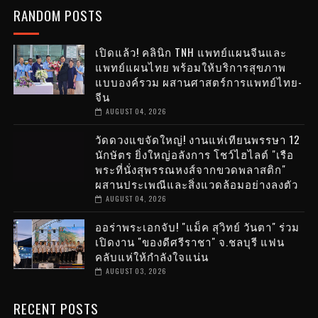
RANDOM POSTS
เปิดแล้ว! คลินิก TNH แพทย์แผนจีนและ
แพทย์แผนไทย พร้อมให้บริการสุขภาพ
แบบองค์รวม ผสานศาสตร์การแพทย์ไทย-
จีน
AUGUST 04, 2026
วัดดวงแขจัดใหญ่! งานแห่เทียนพรรษา 12
นักษัตร ยิ่งใหญ่อลังการ โชว์ไฮไลต์ "เรือ
พระที่นั่งสุพรรณหงส์จากขวดพลาสติก"
ผสานประเพณีและสิ่งแวดล้อมอย่างลงตัว
AUGUST 04, 2026
ออร่าพระเอกจับ! "แม็ค สุวิทย์ วันตา" ร่วม
เปิดงาน "ของดีศรีราชา" จ.ชลบุรี แฟน
คลับแห่ให้กำลังใจแน่น
AUGUST 03, 2026
RECENT POSTS