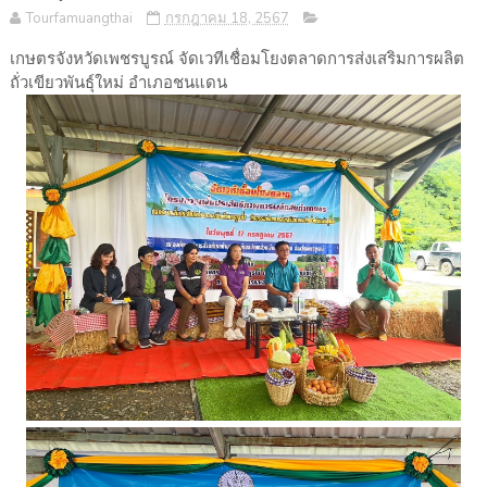
Tourfamuangthai
กรกฎาคม 18, 2567
เกษตรจังหวัดเพชรบูรณ์ จัดเวทีเชื่อมโยงตลาดการส่งเสริมการผลิต
ถั่วเขียวพันธุ์ใหม่ อำเภอชนแดน