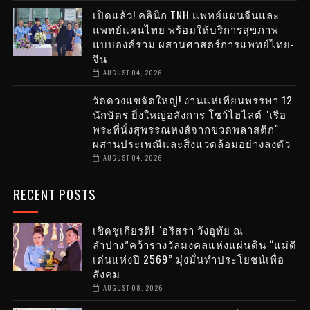
เปิดแล้ว! คลินิก TNH แพทย์แผนจีนและ
แพทย์แผนไทย พร้อมให้บริการสุขภาพ
แบบองค์รวม ผสานศาสตร์การแพทย์ไทย-
จีน
AUGUST 04, 2026
วัดดวงแขจัดใหญ่! งานแห่เทียนพรรษา 12
นักษัตร ยิ่งใหญ่อลังการ โชว์ไฮไลต์ "เรือ
พระที่นั่งสุพรรณหงส์จากขวดพลาสติก"
ผสานประเพณีและสิ่งแวดล้อมอย่างลงตัว
AUGUST 04, 2026
RECENT POSTS
เชิดชูเกียรติ! “อริสรา วังอุทัย ณ
ลำปาง”คว้ารางวัลมงคลแห่งแผ่นดิน “แม่ดี
เด่นแห่งปี 2569” มุ่งมั่นทำประโยชน์เพื่อ
สังคม
AUGUST 08, 2026