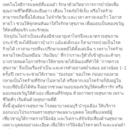
เทคโนโลยีการแพทย์ที่แม่นยำ รักษาด้วยวิทยาการการบำบัดเพื่อ
คุณภาพชีวิตที่ดีและยืนยาว เตือน โรคภัยไข้เจ็บ หรือโรคร้าย
สามารถเกิดขึ้นได้เสมอ ไม่จำกัดวัย และเวลา ตรวจเจอเร็ว โอกาส
หายไว ชวนให้ทุกคนหันมาใส่ใจรักษาสุขภาพ เพื่อมอบเป็นของขวัญ
ให้คนที่คุณรัก และรักคุณ
ปัจจุบัน ไม่จำเป็นจะต้องมีช่วงอายุเท่าไหร่จึงจะมาตรวจสุขภาพ
ประจำปี คงได้ยินข่าวบ้างว่า แม้แต่เด็กเอง ก็สามารถป่วยเป็นโรค
ร้ายได้ เราสามารถที่จะปรึกษาแพทย์ได้ตั้งแต่เนิ่น ๆ เพราะโรคร้าย
หลายโรคเป็นเหมือน “ภัยเงียบ” ที่กว่าเราจะรู้ตัวก็เข้าสู่ระยะท้ายๆ
บางรายหมดโอกาสรักษาให้หายขาดได้นั่นเองที่ทำให้ “การตรวจ
สุขภาพ” จึงเป็นเรื่องจำเป็น และควรทำอย่างสม่ำเสมอ อย่างน้อย 1-2
ครั้ง/ปี เพราะจะช่วยให้เราพบ “ร่องรอย” ของโรค ก่อนบานปลาย
กลายเป็นโรคร้ายที่รักษาไม่หายได้ หรือหากเจอโรคร้ายก็ยังอยู่ใน
ระยะที่ยับยั้งได้ทัน จึงอยากชวนมามอบของขวัญให้คนที่เรารัก หรือ
มอบของขวัญให้ตัวเอง เพื่อคนที่รักคุณ ด้วยการตรวจสุขภาพ เพราะ
ชีวิตดีๆ เริ่มต้นด้วยสุขภาพที่ดี
ทั้งนี้ ศูนย์ตรวจสุขภาพ โรงพยาบาลธนบุรี บำรุงเมือง ให้บริการ
ออกแบบโปรแกรมตรวจสุขภาพเฉพาะบุคคล โดยทีมแพทย์ผู้
เชี่ยวชาญให้การตรวจวินิจฉัย และวิเคราะห์ปัจจัยเสี่ยงด้านสุขภาพ
เฉพาะบุคคลอย่างละเอียด เพื่อให้การวินิจฉัยโรครวดเร็วและแม่นยำ