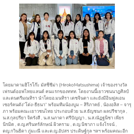
โดยมาดามฮิโรโก๊ะ​ มัสชึชีม่า ​(Hiroko​Matsushima)​ เจ้าของรางวัล
เฟรนด์ออฟไทยแลนด์ ​คนแรกของททท.​ โดยงานนี้เยาวชนนาฎศิลป์
และดนตรีมณทิรา​ นำโดยอ.มนทิรา​ เดชจินดา​ และยังมีอินฟูล​เอน
เซอร์คนดัง”โด่ง​-ธีธนา” พร้อมทีมน้องบูม – สิริภาคย์ , น้องอลิส – จารุ
ภา​ พร้อมคณะเยาวชนไทย ประกอบด้วย น.ส.ธัญชนก​ ผลปรีชากุล ,
น.ส.กุลปรียา​ จิตรังสี , น.ส.นภาดา​ ศรีปัญญา , น.ส.ณัฏฐ​นิชา​ เพียร
นิรมิต , ด.ญ.ศรินทร์​ลักษณ์​ ผิวคราม , ด.ญ.นิชาภา​ แจ้งโรจน์ ,
ดญ.กวินธิดา​ ภู่มะณี และ​ด.ญ.อัปสร​ ประดิษฐ์​กุล ฯลฯ พร้อมคณะอีก