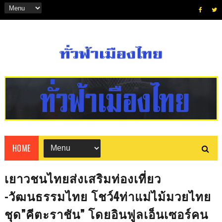
HOME
เยาวชนไทยส่งเสริมท่องเที่ยว​
-วัฒนธรรม​ไทย​ โชว์4ท่าแม่ไม้มวยไทย
ชุด”คีตะราชัน” โดยอินฟูล​เอ็นเซอร์​คน