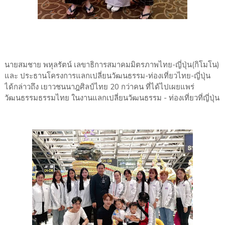
นายสมชาย​ พหุล​รัตน์​ เลขาธิการสมาคมมิตรภาพไทย-ญี่ปุ่น​(กิโมโน)​
และ ประธาน​โครง​การแลกเปลี่ยน​วัฒนธรรม​-ท่องเที่ยวไทย-ญี่ปุ่น​ ​
ได้กล่าวถึง​ เยาวชนนาฎศิลป์ไทย​ 20​ กว่าคน ​ที่ได้ไปเผยแพร่​
วัฒนธรรม​ธรรมไทย ในงานแลกเปลี่ยนวัฒนธรรม ​- ท่องเที่ยวที่ญี่ปุ่น