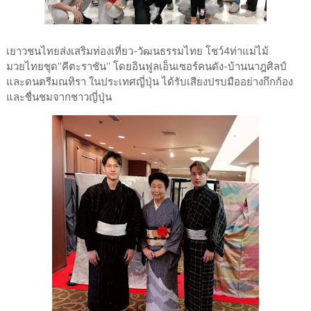
เยาวชนไทยส่งเสริมท่องเที่ยว​-วัฒนธรรม​ไทย​ โชว์4ท่าแม่ไม้
มวยไทยชุด”คีตะราชัน” โดยอินฟูล​เอ็นเซอร์​คนดัง-บ้านนาฎศิลป์​
และดนตรีมณทิรา​ ในประเทศ​ญี่ปุ่น​ ได้รับเสียงปรบมืออย่างกึกก้อง
และชื่นชมจากชาวญี่ปุ่น