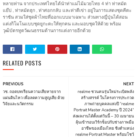
หลายท่าน​ จากประเทศ​ไทยได้นำท่าแม่ไม้​มวยไทย 4 ท่า​ ท่าหมัด
แย๊ป , ท่าหมัดฮุก , ท่าศอกกลับ​ และท่าตีเข่า อยู่ในการแสดงชุดคีตะ
ราชัน​ สวมใส่ชุดผ้าไทยที่ออกแบบมาเฉพาะ​ ส่วนทางญี่ปุ่นได้สอน
แต่งกิโมโนแบบชุดยูกะตะให้ทุกคน และมอบชุดให้ด้วย พร้อม
วุฒิบัตรทูตวัฒนธรรม​ด้านการแต่งกายอีกด้วย
RELATED POSTS
PREVIOUS
NEXT
วช. ถอดบทเรียนความเสียหายจาก
realme ชวนคนรุ่นใหม่ระเบิดพลัง
แผ่นดินไหว เพื่อลดความสูญเสีย ด้วย
สร้างสรรค์ ในโครงการประกวด
วิจัยและนวัตกรรม
ภาพถ่ายบุคคลแห่งปี “realme
Portrait Master Academy ปี 2024”
ส่งผลงานได้ตั้งแต่วันนี้ – 30 เมษายน
ลุ้นเข้ารอบเวิร์กช็อปกับช่างภาพมือ
อาชีพของเมืองไทย ชิงตำแหน่ง
realme Portrait Master พร้อมโชว์