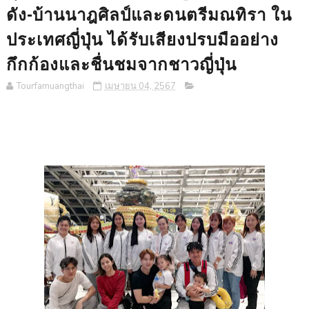
ดัง-บ้านนาฎศิลป์​และดนตรีมณทิรา​ ใน
ประเทศ​ญี่ปุ่น​ ได้รับเสียงปรบมืออย่าง
กึกก้องและชื่นชมจากชาวญี่ปุ่น
Tourfamuangthai
เมษายน 04, 2567