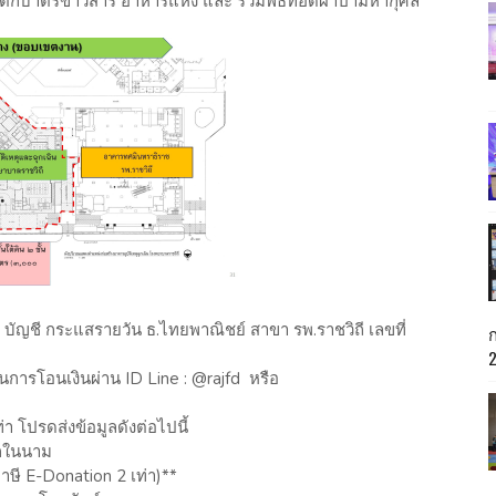
่วมตักบาตรข้าวสาร อาหารแห้ง และ ร่วมพิธีทอดผ้าป่ามหากุศล
ัญชี กระแสรายวัน ธ.ไทยพาณิชย์ สาขา รพ.ราชวิถี เลขที่
านการโอนเงินผ่าน ID Line : @rajfd หรือ
า โปรดส่งข้อมูลดังต่อไปนี้
อกในนาม
ษี E-Donation 2 เท่า)**