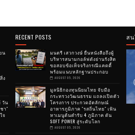
RECENT POSTS
สน
ียน
มนตรี เสวกวงษ์ ยื่นหนังสือถึงผู้
บริหารสนามกอล์ฟดังย่านรังสิต
ขอสอบข้อเท็จจริงกรณีแคดดี้
พร้อมแนบหลักฐานประกอบ
ิ่ง
AUGUST 05, 2026
มูลนิธิกองทุนนิยมไทย จับมือ
กระทรวงวัฒนธรรม แถลงเปิดตัว
 วัน
โครงการ ประกวดอัตลักษณ์
าชา"
อาหารภูมิภาค "รสถิ่นไทย" เฟ้น
งใจ
หาเมนูต้นตำรับ 4 ภูมิภาค ดัน
SOFT POWER สู่ระดับโลก
AUGUST 05, 2026