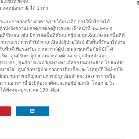
มายเลขโทรศัพท์
ลดหย่อนภาษี ได้ 1 เท่า
ออกแบบการก่อสร้างอาคารภายใต้แนวคิด การให้บริการได้
คำนึงถึงความปลอดภัยของผู้ป่วยและเจ้าหน้าที่ (Safety &
ชัดเจน เช่น มีการจัดพื้นที่คัดแยกผู้ป่วยฉุกเฉินและแยกพื้นที่ที่
นแรง การทำให้รถฉุกเฉินส่งผู้ป่วยให้เข้าถึงพื้นที่รักษาได้ง่าย
ื้นที่เพื่อรองรับสถานการณ์ผู้ป่วยกลุ่มชนหรือภัยพิบัติได้
ฮบริด , ศูนย์รักษาผู้ป่วยเฉพาะทางด้านกระดูกสันหลังและ
นครบวงจร , ศูนย์การแพทย์เฉพาะทางศัลยกรรมประสาท ไขสันหลัง
จ , ศูนย์รักษาผู้ป่วยจากการติดเชื้อและโรคอุบัติใหม่-อุบัติ
ูนย์ฝึกอบรมการเผชิญสถานการณ์ฉุกเฉินจำลองและการช่วยฟื้น
นลวก นอกจากนี้ ยังมีห้องผ่าตัดและหอผู้ป่วยหนัก โดยภายใน
่วยได้ทั้งหมดประมาณ 190 เตียง