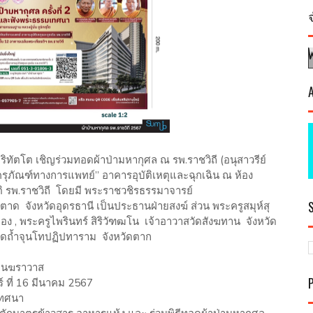
ตโต เชิญร่วมทอดผ้าป่ามหากุศล ณ รพ.ราชวิถี (อนุสาวรีย์
์ ครุภัณฑ์ทางการแพทย์” อาคารอุบัติเหตุและฉุกเฉิน ณ ห้อง
ติ รพ.ราชวิถี โดยมี พระราชวชิรธรรมาจารย์
ตาด จังหวัดอุดรธานี เป็นประธานฝ่ายสงฆ์ ส่วน พระครูสมุห์สุ
ง , พระครูไพรินทร์ สิริวัฑฒโน เจ้าอาวาสวัดสังฆทาน จังหวัด
าสวัดถ้ำจุนโทปฏิปทาราม จังหวัดตาก
่านฆราวาส
าร์ ที่ 16 มีนาคม 2567
เทศนา