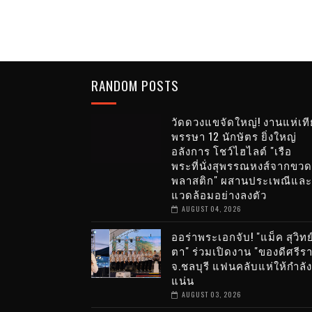
RANDOM POSTS
วัดดวงแขจัดใหญ่! งานแห่เท
พรรษา 12 นักษัตร ยิ่งใหญ่
อลังการ โชว์ไฮไลต์ "เรือ
พระที่นั่งสุพรรณหงส์จากขวด
พลาสติก" ผสานประเพณีและส
แวดล้อมอย่างลงตัว
AUGUST 04, 2026
ออร่าพระเอกจับ! "แม็ค สุวิทย์
ตา" ร่วมเปิดงาน "ของดีศรีร
จ.ชลบุรี แฟนคลับแห่ให้กำลั
แน่น
AUGUST 03, 2026