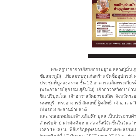
พระครูบาอาจารย์สายกรรมฐาน หลวงปู่มั่น ภูริทั
ชัยสมรภูมิ) “เพื่อสมทบทุนก่อสร้าง จัดซื้ออุปกรณ
ประชุมพิบูลสงคราม ชั้น 12 อาคารเฉลิมพระเกียร
(พระอาจารย์สุธรรม สุธัมโม) เจ้าอาวาสวัดป่าบ้าน
ชิน ปริปุณโณ เจ้าอาวาสวัดธรรมสถิต จังหวัดระยอ
นนทบุรี , พระอาจารย์ สัมฤทธิ์ ฐิตสิทธิ เจ้าอาว
เป็นรองประธานฝ่ายสงฆ์
และ พลเอกหม่อมเจ้าเฉลิมศึก ยุคล เป็นประธานฝ
สำหรับผ้าป่าสามัคคีมหากุศลครั้งนี้จัดขึ้นในวันเส
เวลา 18.00 น. พิธีเจริญพุทธมนต์แสดงพระธรรม