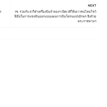
NEXT
ด
วช. ร่วมกับ ส.กีฬาเครื่องบินจำลองฯ เปิดเวทีให้เยาวชนไทยโชว์
ฝีมือในการแข่งขันออกแบบแผนการบินโดรนแปรอักษร ชิงถ้วย
พระราชทานฯ