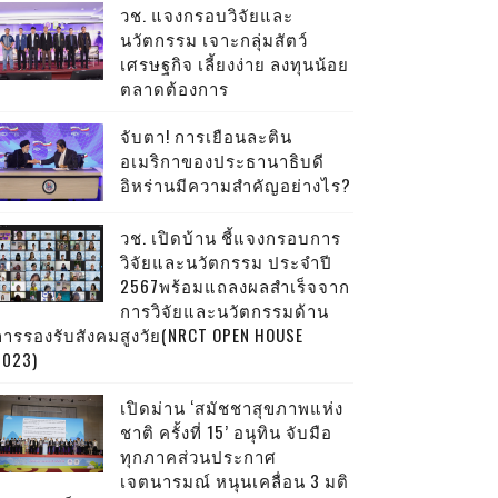
วช. แจงกรอบวิจัยและ
นวัตกรรม เจาะกลุ่มสัตว์
เศรษฐกิจ เลี้ยงง่าย ลงทุนน้อย
ตลาดต้องการ
จับตา! การเยือนละติน
อเมริกาของประธานาธิบดี
อิหร่านมีความสำคัญอย่างไร?
วช. เปิดบ้าน ชี้แจงกรอบการ
วิจัยและนวัตกรรม ประจำปี
2567พร้อมแถลงผลสำเร็จจาก
การวิจัยและนวัตกรรมด้าน
การรองรับสังคมสูงวัย(NRCT OPEN HOUSE
2023)
เปิดม่าน ‘สมัชชาสุขภาพแห่ง
ชาติ ครั้งที่ 15’ อนุทิน จับมือ
ทุกภาคส่วนประกาศ
เจตนารมณ์ หนุนเคลื่อน 3 มติ