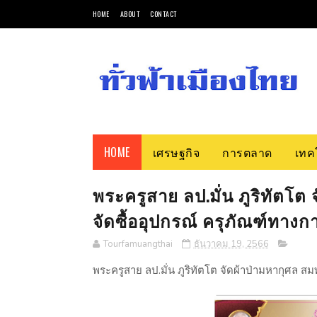
HOME
ABOUT
CONTACT
HOME
เศรษฐกิจ
การตลาด
เทค
พระครูสาย ลป.มั่น ภูริทัตโต
จัดซื้ออุปกรณ์ ครุภัณฑ์ทางก
Tourfamuangthai
ธันวาคม 19, 2566
พระครูสาย ลป.มั่น ภูริทัตโต จัดผ้าป่ามหากุศล สม