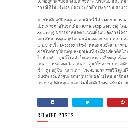
3. ที่อยู่สำหรับจัดส่งใบเสร็จทางไปรษณีย์ และ ห
*กรณีที่ไม่แจ้งเลขบัตรประจำตัวประชาชน สามารถ
ภายในตึกอุบัติเหตุและฉุกเฉินนี้ ได้วางแผนการ
เบ็ดเสร็จภายในจุดเดียว (One Stop Service) โดย
Security) มีการกำหนดตำแหน่งพื้นที่และการใช้งานที่
จะใช้ในการดูแลผู้ป่วยฉุกเฉินแต่ละประเภทตามความรุ
และรวดเร็ว (Accessibility) ตลอดจนยังสามารถปรับพ
ภายในตึกอุบัติเหตุและฉุกเฉินนี้ จะมีศูนย์ผ่าตัดไ
ไขสันหลัง , ศูนย์โรคหัวใจและหลอดเลือดฉุกเฉิ
สมองและหลอดเลือดสมอง , ศูนย์โรคระบบทางเดินหายใ
ซ้ำ , ศูนย์กู้ชีพ “นเรนทร” โรงพยาบาลราชวิถี ศ
คืนชีพ รวมทั้งศูนย์รักษาผู้ป่วยแผลไฟไหม้ น้ำร้อ
อาคารอุบัติเหตุและฉุกเฉินนี้จะมีเตียงรองรับ ผู้ป
RELATED POSTS