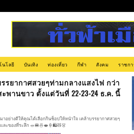
โนโลยี
บันเทิง
ท่องเที่ยว
กีฬา
สังคม
ราชกา
้าบรรยากาศสวยๆท่ามกลางแสงไฟ กว่า
พานขาว ตั้งแต่วันที่ 22-23-24 ธ.ค. นี้
่คัดสรรมาอย่างดีให้คุณได้เลือกกินช็อปให้หนำใจ เคล้าบรรยากาศสวยๆ
า และของที่ระลึก 🥗🍔🍜🍣🍦🛍️🧸👗