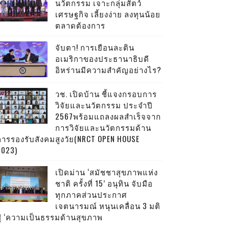
นวัตกรรม เจาะกลุ่มสัตว์
เศรษฐกิจ เลี้ยงง่าย ลงทุนน้อย
ตลาดต้องการ
จับตา! การเยือนละติน
อเมริกาของประธานาธิบดี
อิหร่านมีความสำคัญอย่างไร?
วช. เปิดบ้าน ชี้แจงกรอบการ
วิจัยและนวัตกรรม ประจำปี
2567พร้อมแถลงผลสำเร็จจาก
การวิจัยและนวัตกรรมด้าน
การรองรับสังคมสูงวัย(NRCT OPEN HOUSE
2023)
เปิดม่าน ‘สมัชชาสุขภาพแห่ง
ชาติ ครั้งที่ 15’ อนุทิน จับมือ
ทุกภาคส่วนประกาศ
เจตนารมณ์ หนุนเคลื่อน 3 มติ
สู่ ‘ความเป็นธรรมด้านสุขภาพ