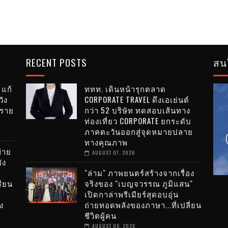
RECENT POSTS
สน
 แก้
ททท. เดินหน้ารุกตลาด
ัง
CORPORATE TRAVEL ดึงเอเย่นต์
ำราย
กว่า 52 บริษัท ทดสอบเส้นทาง
ท่องเที่ยว CORPORATE ยกระดับ
ภาคตะวันออกสู่จุดหมายปลาย
ทางคุณภาพ
่าย
AUGUST 07, 2026
ัง
"ล่าม" ภาพยนตร์สร้างจากเรื่อง
รียน
จริงของ "เบญจวรรณ ภูมิแสน"
เปิดกาล่าพรีเมียร์สุดอบอุ่น
ง
ถ่ายทอดพลังของภาษา...ที่เปลี่ยน
ชีวิตผู้คน
น
AUGUST 06, 2026