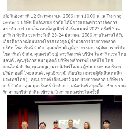
เมื่อวันอังคารที่ 12 ธันวาคม พ.ศ. 2566 เวลา 10.00 น. ณ Training
Center 1 บริษัท ยิบอินซอย จำกัด ได้มีการแถลงข่าวการจัดการ
แข่งขัน อาร์วายเอ็น เทนนิสจูเนียร์ ทัวร์นาเมนท์ 2023 ครั้งที่ 3 ณ
อารีน่า หัวหิน ระหว่างวันที่ 23-24 ธันวาคม 2566 ภายในงานได้รับ
เกียรติจาก หม่อมหลวงโอรัส เทวกุล ผู้อำนวยการฝ่ายการตลาด
บริษัท โซลารินน์ จำกัด, คุณอภิชาติ ภูมิศุข กรรมการผู้จัดการ บริษัท
โซลารินน์ จำกัด, คุณศรันวิชญ์ จารุรังสรรค์ บริษัท โพคารี สเวท ไทย
แลนด์ , คุณรุจิภาส สมานุหัตถ์ บริษัท หลักทรัพย์ เอสบีไอ ไทย
ออนไลน์ จำกัด, คุณเบญญาภา นิภัทร์โสภณ ผู้ช่วยประธานบริหาร
บริษัท ออดี้ ไทยแลนด์ , คุณธีระวุฒิ เลียบใย (ชมรมผู้ตัดสินเทนนิส
ประเทศไทย ) , คุณปราบต์ เธียนเชาว์ ผจก.ฝ่ายการตลาด บริษัท เอ
อาร์ จำกัด , คุณ มุจจรินทร์ น้ำคำภา , มนัสนันท์ สกุลเอื้อ , ชัยกร รอด
รัก จากอารีน่าหัวหิน เข้าร่วมในการแถลงข่าวในครั้งนี้