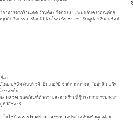
ำอาหารจากร้านเด็ด ร้านดัง / กิจกรรม “แฟนคลับครัวคุณต๋อย
สนุกกับกิจกรรม “ช้อปดีมีคืนโซน Selected” รับคูปองเงินสดช้อป
สีมา
โดย บริษัท ดับบลิวพี เอ็นเนอร์ยี่ จำกัด (มหาชน) “อย่าลืม แก๊ส
้างรอยยิ้ม”
และ Haiter ผลิตภัณฑ์ทำความสะอาดร้านที่ผู้ประกอบการมองหา
ูทีวีสีช่อง3
 เว็บไซต์ www.kruakhuntoi.com แอปพลิเคชันครัวคุณต๋อย