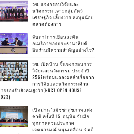
วช. แจงกรอบวิจัยและ
นวัตกรรม เจาะกลุ่มสัตว์
เศรษฐกิจ เลี้ยงง่าย ลงทุนน้อย
ตลาดต้องการ
จับตา! การเยือนละติน
อเมริกาของประธานาธิบดี
อิหร่านมีความสำคัญอย่างไร?
วช. เปิดบ้าน ชี้แจงกรอบการ
วิจัยและนวัตกรรม ประจำปี
2567พร้อมแถลงผลสำเร็จจาก
การวิจัยและนวัตกรรมด้าน
การรองรับสังคมสูงวัย(NRCT OPEN HOUSE
2023)
เปิดม่าน ‘สมัชชาสุขภาพแห่ง
ชาติ ครั้งที่ 15’ อนุทิน จับมือ
ทุกภาคส่วนประกาศ
เจตนารมณ์ หนุนเคลื่อน 3 มติ