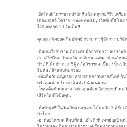
ฮัลโหล!!!โคราช เหล่านักกิน อินฟลูสายรีวิว เตรีย
เดอะมอลล์ โคราช Presented by เวิลด์แก๊ส โดย 
ใจ๋กันตลอด 10 วันเต็ม!!!
คุณตูน-พัทธยศ ลิมปพัทธ์ กรรมการผู้จัดการ บริษ
-อิ่มเอมใจกับร้านเด็ดระดับมืออาชีพกว่า 60 ร้านค
สด เสิร์ฟใหม่ วันต่อวัน อาทิเช่น แม่ทองปอนด์หลนปูม้
ป่า / ทีเด็ดยำ ทะเลซีฟู้ด / อลิชาขนมเปี๊ยะ / ปั้น
จีบต้ม / ล้านทับทิมกรอบ
-เต็มอิ่มกับเมนูอร่อย ครบรส หลากหลายสไตล์ กินไ
ครัวคุณต๋อย รับรองฟินชัวร์ นัวแน่นอน
-โซนเด็ดห้ามพลาด “ครัวคุณต๋อย Selected” พบกับ
เสิร์ฟใหม่ถึงมือคุณ
-พิเศษสุด!!! ในวันเปิดงานคุณจะได้พบกับ 3 พิธีก
นำโดย
-อาต๋อยไตรภพ ลิมปพัทธ์ เอ๊าะกีรติ เทพธัญญ์ คุณ
โคราชและเดินชมร้านค้าต่างๆพร้อมทักทายพ่อแม่พี