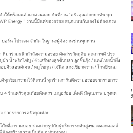
มตัวให้พร้อมแล้วมาม่วนจอย กันที่งาน “ครัวคุณต๋อยยกทัพ บุก
WP Energy ” งานนี้มีแต่ของอร่อย สนุกแบบกันเองไม่ต้องเกรง
ัท บอร์น โปรเจค จำกัด ในฐานะผู้จัดงานชวนทุกท่าน
้า ที่มาร่วมผนึกกำลังความอร่อย คัดสรรวัตถุดิบ คุณภาพดี ปรุง
า น้ำพริกไข่ปู / ซ้งเสรีทองลูกชิ้นปลา ลูกชิ้นกุ้ง / แตงไทยน้ำผึ้ง
ขลิบอบจิวแอนด์เจน / หมูโชกุน / เจ๊นิด แกงเขียวหวาน / โกหยีขนม
ด้ทุกวัยมารวมไว้ที่งานนี้ ทุกร้านการันตีความอร่อยจากรายการ
 4 ร้านครัวคุณต๋อยคัดสรร เมนูอร่อย เด็ดดี มีคุณภาพ ปรุงสด
รดัง จากรายการครัวคุณต๋อย
โก๊ะตี๋อารามบอย ร่วมถ่ายรูปกับผู้บริหารระดับสูงของเดอะมอลล์
่น้องสร้างความเป็นกันเองกับทุกคน