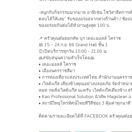
-สนุกกับกิจกรรมมากมาย อาทิเช่น โชว์สาธิตการท
ตอบได้ให้เลย” รับของอร่อยจากทางร้านค้า / ช้อป
ของอร่อยกันต่อได้ทั่วงานสูงสุด 100 บ.
📌 ครัวคุณต๋อยยกทัพ บุก เดอะมอลล์ โคราช
📅 15 – 24 ก.ย. 66 Grand Hall ชั้น 1
⏰เปิดบริการทุกวัน 10.00 - 21.00 น.
🙏สนับสนุนความสำเร็จโดย🙏
• เดอะมอลล์ โคราช
• เมืองนครราชสีมา
• การท่องเที่ยวแห่งประเทศไทย สำนักงานนครราช
• เวิลด์แก๊ส เคียงข้างคุณอย่างปลอดภัย จัดจำหน่าย
หมด กดสั่งเวิลด์แก๊ส นะครับ เวิลด์แก๊สเคียงข้าง สร
• Kao Professional Solution นำทัพ Magiclean 
• สถานีวิทยุโทรทัศน์ไทยทีวีสีช่อง 3 คุ้มค่าทุกนาที ด
ติดตามรายละเอียดได้ที่ FACEBOOK ครัวคุณต๋อย