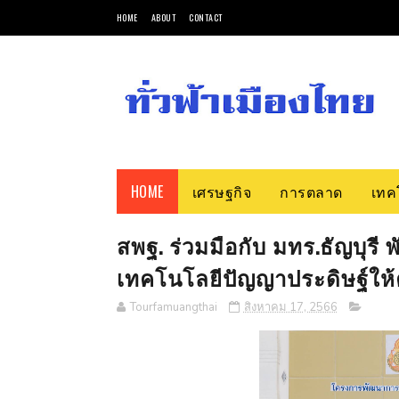
HOME
ABOUT
CONTACT
HOME
เศรษฐกิจ
การตลาด
เทค
สพฐ. ร่วมมือกับ มทร.ธัญบุ
เทคโนโลยีปัญญาประดิษฐ์ให้ค
Tourfamuangthai
สิงหาคม 17, 2566