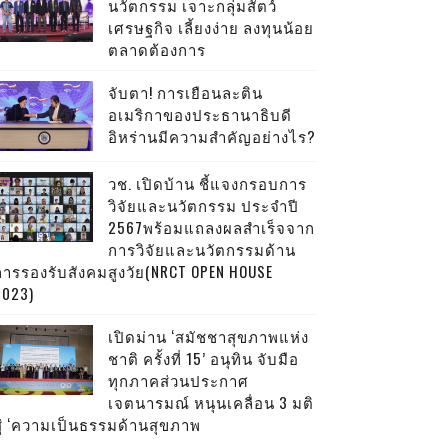
นวัตกรรม เจาะกลุ่มสัตว์
เศรษฐกิจ เลี้ยงง่าย ลงทุนน้อย
ตลาดต้องการ
จับตา! การเยือนละติน
อเมริกาของประธานาธิบดี
อิหร่านมีความสำคัญอย่างไร?
วช. เปิดบ้าน ชี้แจงกรอบการ
วิจัยและนวัตกรรม ประจำปี
2567พร้อมแถลงผลสำเร็จจาก
การวิจัยและนวัตกรรมด้าน
การรองรับสังคมสูงวัย(NRCT OPEN HOUSE
2023)
เปิดม่าน ‘สมัชชาสุขภาพแห่ง
ชาติ ครั้งที่ 15’ อนุทิน จับมือ
ทุกภาคส่วนประกาศ
เจตนารมณ์ หนุนเคลื่อน 3 มติ
สู่ ‘ความเป็นธรรมด้านสุขภาพ