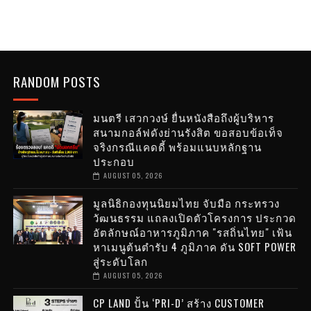
RANDOM POSTS
มนตรี เสวกวงษ์ ยื่นหนังสือถึงผู้บริหาร
สนามกอล์ฟดังย่านรังสิต ขอสอบข้อเท็จ
จริงกรณีแคดดี้ พร้อมแนบหลักฐาน
ประกอบ
AUGUST 05, 2026
มูลนิธิกองทุนนิยมไทย จับมือ กระทรวง
วัฒนธรรม แถลงเปิดตัวโครงการ ประกวด
อัตลักษณ์อาหารภูมิภาค "รสถิ่นไทย" เฟ้น
หาเมนูต้นตำรับ 4 ภูมิภาค ดัน SOFT POWER
สู่ระดับโลก
AUGUST 05, 2026
CP LAND ปั้น ‘PRI-D’ สร้าง CUSTOMER