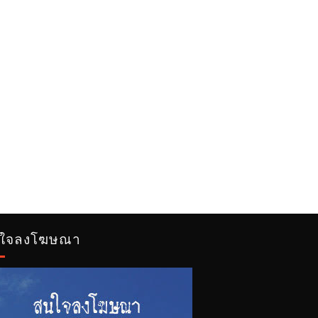
ใจลงโฆษณา