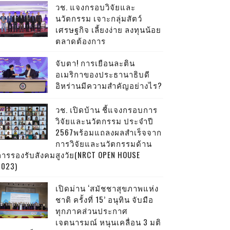
วช. แจงกรอบวิจัยและ
นวัตกรรม เจาะกลุ่มสัตว์
เศรษฐกิจ เลี้ยงง่าย ลงทุนน้อย
ตลาดต้องการ
จับตา! การเยือนละติน
อเมริกาของประธานาธิบดี
อิหร่านมีความสำคัญอย่างไร?
วช. เปิดบ้าน ชี้แจงกรอบการ
วิจัยและนวัตกรรม ประจำปี
2567พร้อมแถลงผลสำเร็จจาก
การวิจัยและนวัตกรรมด้าน
การรองรับสังคมสูงวัย(NRCT OPEN HOUSE
2023)
เปิดม่าน ‘สมัชชาสุขภาพแห่ง
ชาติ ครั้งที่ 15’ อนุทิน จับมือ
ทุกภาคส่วนประกาศ
เจตนารมณ์ หนุนเคลื่อน 3 มติ