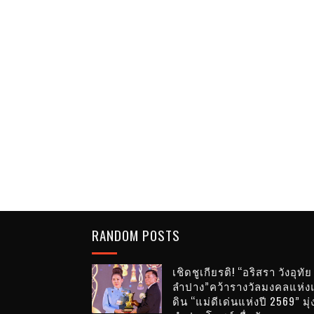
RANDOM POSTS
เชิดชูเกียรติ! “อริสรา วังอุทั
ลำปาง”คว้ารางวัลมงคลแห่ง
ดิน “แม่ดีเด่นแห่งปี 2569” มุ่ง