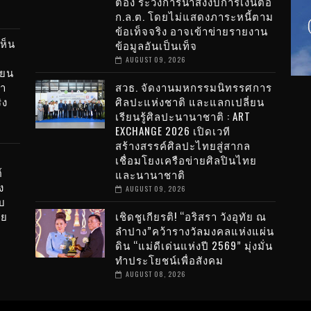
ต้อง ระวังการนำส่งงบการเงินต่อ
ก.ล.ต. โดยไม่แสดงภาระหนี้ตาม
ข้อเท็จจริง อาจเข้าข่ายรายงาน
ห็น
ข้อมูลอันเป็นเท็จ
AUGUST 09, 2026
ียน
นา
สวธ. จัดงานมหกรรมนิทรรศการ
ิง
ศิลปะแห่งชาติ และแลกเปลี่ยน
เรียนรู้ศิลปะนานาชาติ : ART
EXCHANGE 2026 เปิดเวที
สร้างสรรค์ศิลปะไทยสู่สากล
เชื่อมโยงเครือข่ายศิลปินไทย
์
และนานาชาติ
ง
AUGUST 09, 2026
บ
าย
เชิดชูเกียรติ! “อริสรา วังอุทัย ณ
ลำปาง”คว้ารางวัลมงคลแห่งแผ่น
ดิน “แม่ดีเด่นแห่งปี 2569” มุ่งมั่น
ทำประโยชน์เพื่อสังคม
AUGUST 08, 2026