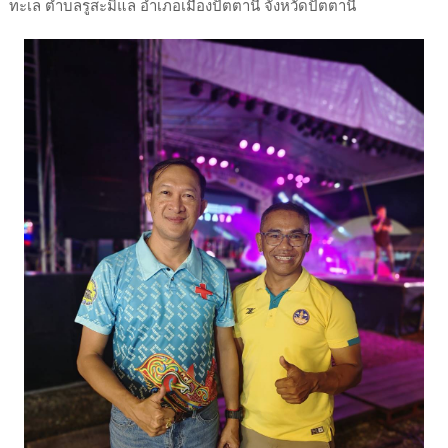
ทะเล ตำบลรูสะมิแล อำเภอเมืองปัตตานี จังหวัดปัตตานี