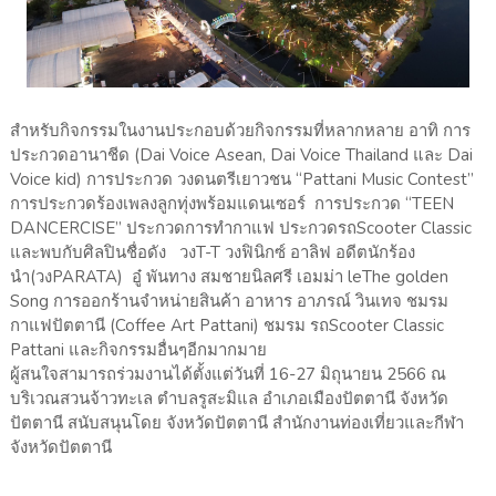
สำหรับกิจกรรมในงานประกอบด้วยกิจกรรมที่หลากหลาย อาทิ การ
ประกวดอานาชีด (Dai Voice Asean, Dai Voice Thailand และ Dai
Voice kid) การประกวด วงดนตรีเยาวชน “Pattani Music Contest”
การประกวดร้องเพลงลูกทุ่งพร้อมแดนเซอร์ การประกวด “TEEN
DANCERCISE” ประกวดการทำกาแฟ ประกวดรถScooter Classic
และพบกับศิลปินชื่อดัง วงT-T วงฟินิกซ์ อาลิฟ อดีตนักร้อง
นำ(วงPARATA) อู๋ พันทาง สมชายนิลศรี เอมม่า leThe golden
Song การออกร้านจำหน่ายสินค้า อาหาร อาภรณ์ วินเทจ ชมรม
กาแฟปัตตานี (Coffee Art Pattani) ชมรม รถScooter Classic
Pattani และกิจกรรมอื่นๆอีกมากมาย
ผู้สนใจสามารถร่วมงานได้ตั้งแต่วันที่ 16-27 มิถุนายน 2566 ณ
บริเวณสวนจ้าวทะเล ตำบลรูสะมิแล อำเภอเมืองปัตตานี จังหวัด
ปัตตานี สนับสนุนโดย จังหวัดปัตตานี สำนักงานท่องเที่ยวและกีฬา
จังหวัดปัตตานี