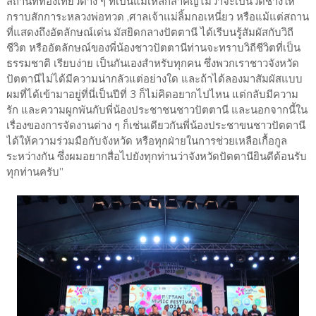
สถานที่ท่องเที่ยวต่าง ๆ ที่เป็นแม่เหล็กสำคัญไม่ว่าจะเป็นวัดช้างให้
กราบสักการะหลวงพ่อทวด ,ศาลเจ้าแม่ลิ้มกอเหนี่ยว หรือแม้แต่สถาน
ที่แสดงถึงอัตลักษณ์เด่น มัสยิดกลางปัตตานี ได้เรีบนรู้สัมผัสกับวิถี
ชีวิต หรืออัตลักษณ์ของพี่น้องชาวปัตตานีท่านจะทราบวิถีชีวิตที่เป็น
ธรรมชาติ เรียบง่าย เป็นกันเองสำหรับทุกคน ซึ่งพวกเราชาวจังหวัด
ปัตตานีไม่ได้มีความน่ากลัวแต่อย่างใด และถ้าได้ลองมาสัมผัสแบบ
ผมที่ได้เข้ามาอยู่ที่นี่เป็นปีที่ 3 ก็ไม่คิดอยากไปไหน แต่กลับมีความ
รัก และความผูกพันกับพี่น้องประชาชนชาวปัตตานี และนอกจากนี้ใน
เรื่องของการจัดงานต่าง ๆ ก็เช่นเดียวกันพี่น้องประชาขนชาวปัตตานี
ได้ให้ความร่วมมือกับจังหวัด หรือทุกฝ่ายในการช่วยเหลือเกื้อกูล
ระหว่างกัน ซึ่งผมอยากสื่อไปยังทุกท่านว่าจังหวัดปัตตานียินดีต้อนรับ
ทุกท่านครับ”