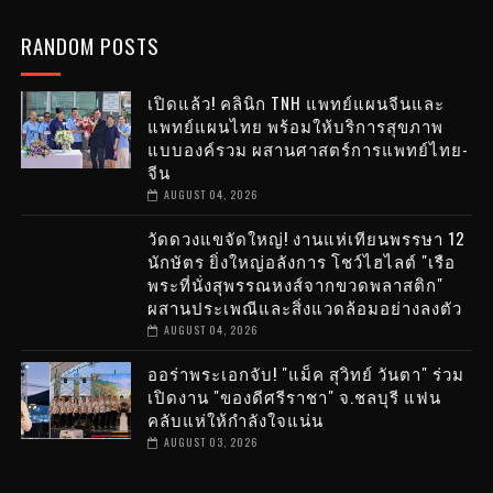
RANDOM POSTS
เปิดแล้ว! คลินิก TNH แพทย์แผนจีนและ
แพทย์แผนไทย พร้อมให้บริการสุขภาพ
แบบองค์รวม ผสานศาสตร์การแพทย์ไทย-
จีน
AUGUST 04, 2026
วัดดวงแขจัดใหญ่! งานแห่เทียนพรรษา 12
นักษัตร ยิ่งใหญ่อลังการ โชว์ไฮไลต์ "เรือ
พระที่นั่งสุพรรณหงส์จากขวดพลาสติก"
ผสานประเพณีและสิ่งแวดล้อมอย่างลงตัว
AUGUST 04, 2026
ออร่าพระเอกจับ! "แม็ค สุวิทย์ วันตา" ร่วม
เปิดงาน "ของดีศรีราชา" จ.ชลบุรี แฟน
คลับแห่ให้กำลังใจแน่น
AUGUST 03, 2026