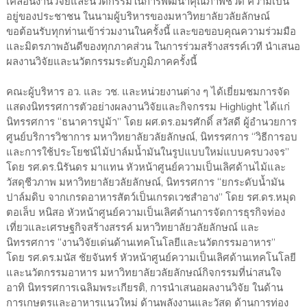
เคลื่อนงานวิจัยและนวัตกรรมในการพัฒนาคุณภาพชีวิต ความเป็น
อยู่ของประชาชน ในนามผู้บริหารของมหาวิทยาลัยวลัยลักษณ์
ขอต้อนรับทุกท่านเข้าร่วมงานในครั้งนี้ และขอขอบคุณความร่วมมือ
และมิตรภาพอันดีของทุกภาคส่วน ในการร่วมสร้างสรรค์เวที นำเสนอ
ผลงานวิจัยและนวัตกรรมระดับภูมิภาคครั้งนี้
คณะผู้บริหาร อว. และ วช. และหน่วยงานต่าง ๆ ได้เยี่ยมชมการจัด
แสดงนิทรรศการตัวอย่างผลงานวิจัยและกิจกรรม Highlight ได้แก่
นิทรรศการ “ธนาคารปูม้า” โดย ผศ.ดร.อมรศักดิ์ สวัสดี ผู้อำนวยการ
ศูนย์บริการวิชาการ มหาวิทยาลัยวลัยลักษณ์, นิทรรศการ “วิธีการอบ
และการใช้ประโยชน์ไม้ปาล์มน้ำมันในรูปแบบใหม่แบบครบวงจร”
โดย รศ.ดร.นิรันดร มาแทน หัวหน้าศูนย์ความเป็นเลิศด้านไม้และ
วัสดุชีวภาพ มหาวิทยาลัยวลัยลักษณ์, นิทรรศการ “ยกระดับน้ำมัน
ปาล์มดิบ จากเกรดอาหารสัตว์เป็นเกรดเวชสำอาง” โดย รศ.ดร.หมุด
ตอเล็บ หนิสอ หัวหน้าศูนย์ความเป็นเลิศด้านการจัดการธุรกิจท่อง
เที่ยวและเศรษฐกิจสร้างสรรค์ มหาวิทยาลัยวลัยลักษณ์ และ
นิทรรศการ “งานวิจัยเด่นด้านเทคโนโลยีและนวัตกรรมอาหาร”
โดย รศ.ดร.มนัส ชัยจันทร์ หัวหน้าศูนย์ความเป็นเลิศด้านเทคโนโลยี
และนวัตกรรมอาหาร มหาวิทยาลัยวลัยลักษณ์กิจกรรมที่น่าสนใจ
อาทิ นิทรรศการเฉลิมพระเกียรติ, การนำเสนอผลงานวิจัย ในด้าน
การเกษตรและอาหารแนวใหม่ ด้านพลังงานและวัสดุ ด้านการท่อง