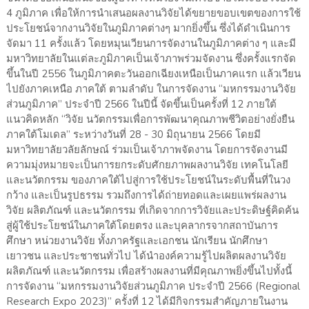
4 ภูมิภาค เพื่อให้การนำเสนอผลงานวิจัยได้ขยายขอบเขตของการใช้
ประโยชน์จากงานวิจัยในภูมิภาคต่างๆ มากยิ่งขึ้น ซึ่งได้ดำเนินการ
จัดมา 11 ครั้งแล้ว โดยหมุนเวียนการจัดงานในภูมิภาคต่าง ๆ และมี
มหาวิทยาลัยในแต่ละภูมิภาคเป็นเจ้าภาพร่วมจัดงาน ซึ่งครั้งแรกจัด
ขึ้นในปี 2556 ในภูมิภาคตะวันออกเฉียงเหนือเป็นภาคแรก แล้วเวียน
ไปยังภาคเหนือ ภาคใต้ ตามลำดับ ในการจัดงาน “มหกรรมงานวิจัย
ส่วนภูมิภาค” ประจำปี 2566 ในปีนี้ จัดขึ้นเป็นครั้งที่ 12 ภายใต้
แนวคิดหลัก “วิจัย นวัตกรรมเพื่อการพัฒนาคุณภาพชีวิตอย่างยั่งยืน
ภาคใต้โมเดล” ระหว่างวันที่ 28 - 30 มิถุนายน 2566 โดยมี
มหาวิทยาลัยวลัยลักษณ์ ร่วมเป็นเจ้าภาพจัดงาน โดยการจัดงานมี
ความมุ่งหมายจะเป็นการยกระดับศักยภาพผลงานวิจัย เทคโนโลยี
และนวัตกรรม ของภาคใต้ไปสู่การใช้ประโยชน์ในระดับพื้นที่ในวง
กว้าง และเป็นรูปธรรม รวมถึงการได้ถ่ายทอดและเผยแพร่ผลงาน
วิจัย ผลิตภัณฑ์ และนวัตกรรม ที่เกิดจากการวิจัยและประดิษฐ์คิดค้น
สู่ผู้ใช้ประโยชน์ในภาคใต้โดยตรง และบุคลากรจากสถาบันการ
ศึกษา หน่วยงานวิจัย ทั้งภาครัฐและเอกชน นักเรียน นักศึกษา
เยาวชน และประชาชนทั่วไป ได้นำองค์ความรู้ไปผลิตผลงานวิจัย
ผลิตภัณฑ์ และนวัตกรรม เพื่อสร้างผลงานที่มีคุณภาพยิ่งขึ้นไปทั้งนี้
การจัดงาน “มหกรรมงานวิจัยส่วนภูมิภาค ประจำปี 2566 (Regional
Research Expo 2023)” ครั้งที่ 12 ได้มีกิจกรรมสำคัญภายในงาน