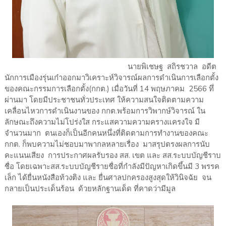
นายพิเชษฐ สถิรชวาล อดีต
นักการเมืองรุ่นเก๋าออกมาวิเคราะห์วิจารณ์ผลการดำเนินการเลือกตั้ง
ของคณะกรรมการเลือกตั้ง(กกต.) เมื่อวันที่ 14 พฤษภาคม 2566 ทึ่
ผ่านมา โดยมีประชาชนทั่วประเทศ ให้ความสนใจติดตามความ
เคลื่อนไหวการดำเนินงานของ กกต.พร้อมการวิพากษ์วิจารณ์ ใน
ลักษณะถึงความไม่โปร่งใส กระแสความความครางแครงใจ มี
จำนวนมาก ตนเองก็เป็นอีกคนหนึ่งที่ติดตามการทำงานของคณะ
กกต. ก็พบความไม่ชอบมาพากลหลายเรื่อง มาสรุปตรงผลการนับ
คะแนนเสียง การประกาศผลรับรอง สส. เขต และ สส.ระบบบัญชีราบ
ชื่อ โดยเฉพาะสส.ระบบบัญชีรายชื่อที่กำลังมีปัญหาเกิดขึ้นมี 3 พรรค
เล็ก ได้ยื่นหนังสือท้วงติง และ ยื่นศาลปกครองสูงสุดให้วินิจฉัย จน
กลายเป็นประเด็นร้อน ด้วยหลักฐานเด็ด ที่คาดว่ามีมูล