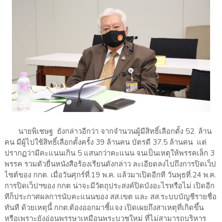
นายพิเชษฐ ยังกล่าวอีกว่า จากจำนวนผู้มีสิทธิ์เลือกตั้ง 52 ล้าน
คน มีผู้ไปใช้สิทธิ์เลือกตั้งครั้ง 39 ล้านคน บัตรดี 37.5 ล้านคน แต่
ปรากฏว่ามีคะแนนเกิน 5 แสนกว่าคะแนน จนเป็นเหตุให้พรรคเล็ก 3
พรรค รวมตัวยื่นหนังสือร้องเรียนดังกล่าว ละเอียดลงไปถึงการปิดเว็ป
ไซต์ของ กกต. เมื่อวันศุกร์ที่.19 พ.ค. แล้วมาเปิดอีกที วันพุธที่.24 พ.ค.
การปิดเว็ปฯของ กกต น่าจะมีวัตถุประสงค์ปิดบังอะไรหรือไม่ เปิดอีก
ทีก็ประกาศผลการนับคะแนนของ สส.เขต และ สส.ระบบบัญชีรายชื่อ
ทันที ด้วยเหตุนี้ กกต.ต้องออกมาชี้แจง เปิดเผยถึงสาเหตุที่เกิดขึ้น
หรือเพราะยังอ่อนพรรษาเหมือนพระบวชใหม่ ที่ไม่สามารถบริหาร