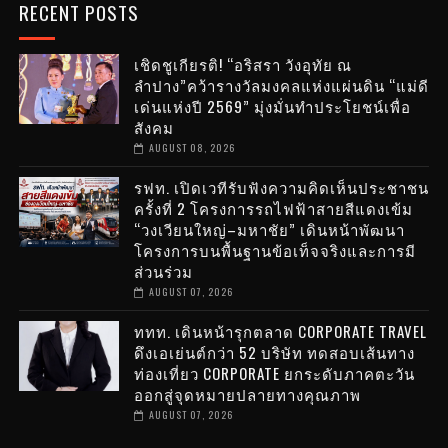
RECENT POSTS
เชิดชูเกียรติ! “อริสรา วังอุทัย ณ
ลำปาง”คว้ารางวัลมงคลแห่งแผ่นดิน “แม่ดี
เด่นแห่งปี 2569” มุ่งมั่นทำประโยชน์เพื่อ
สังคม
AUGUST 08, 2026
รฟท. เปิดเวทีรับฟังความคิดเห็นประชาชน
ครั้งที่ 2 โครงการรถไฟฟ้าสายสีแดงเข้ม
“วงเวียนใหญ่–มหาชัย” เดินหน้าพัฒนา
โครงการบนพื้นฐานข้อเท็จจริงและการมี
ส่วนร่วม
AUGUST 07, 2026
ททท. เดินหน้ารุกตลาด CORPORATE TRAVEL
ดึงเอเย่นต์กว่า 52 บริษัท ทดสอบเส้นทาง
ท่องเที่ยว CORPORATE ยกระดับภาคตะวัน
ออกสู่จุดหมายปลายทางคุณภาพ
AUGUST 07, 2026