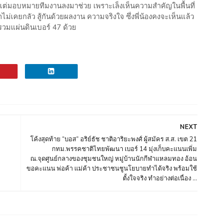
 แต่มอบหมายทีมงานลงมาช่วย เพราะเล็งเห็นความสำคัญในพื้นที่
าไม่เคยกลัว สู้กันด้วยผลงาน ความจริงใจ ซึ่งพี่น้องคงจะเห็นแล้ว
รวมแผ่นดินเบอร์ 47 ด้วย
NEXT
โค้งสุดท้าย “บอส” อริย์ธัช ชาติอาริยะพงศ์ ผู้สมัคร ส.ส. เขต 21
กทม.พรรคชาติไทยพัฒนา เบอร์ 14 มุ่งเก็บคะแนนเพิ่ม
ณ.จุดศูนย์กลางของชุมชนใหญ่ หมู่บ้านนักกีฬาแหลมทอง อ้อน
ขอคะแนน พ่อค้า แม่ค้า ประชาชนชูนโยบายทำได้จริง พร้อมใช้
ตั้งใจจริง ทำอย่างต่อเนื่อง ...