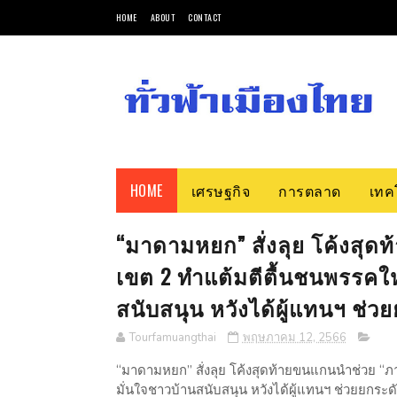
HOME
ABOUT
CONTACT
HOME
เศรษฐกิจ
การตลาด
เทค
“มาดามหยก” สั่งลุย โค้งสุ
เขต 2 ทำแต้มตีตื้นชนพรรคให
สนับสนุน หวังได้ผู้แทนฯ ช่
Tourfamuangthai
พฤษภาคม 12, 2566
“มาดามหยก” สั่งลุย โค้งสุดท้ายขนแกนนำช่วย “ภ
มั่นใจชาวบ้านสนับสนุน หวังได้ผู้แทนฯ ช่วยยกร