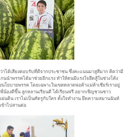
ถือว่าได้เสียงตอบรับที่ดีจากประชาชน ซึ่งคะแนนมาสูสีมาก คิดว่ามี
มแกนนำพรรคได้มาช่วยอีกแรง ทำให้ตนมีแรงใจฮึดสู้ในช่วงโค้ง
องนโยบายพรรค โดยเฉพาะในเขตตลาดพ่อค้าแม่ค้าเชียร์เราอยู่
้องดีขึ้น ลูกหลานเรียนดี ได้เรียนฟรี อยากเชิญชวนชาว
่นดิน เราไม่เป็นศัตรูกับใคร ตั้งใจทำงาน ยึดความสมานฉันท์
กเข้าไปสานต่อ