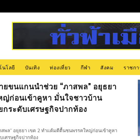
โนโลยี
บันเทิง
ท่องเที่ยว
กีฬา
สังคม
ราชกา
ดท้ายขนแกนนำช่วย “ภาสพล” อยุธยา
ญ่ก่อนเข้าคูหา มั่นใจชาวบ้าน
วยยกระดับเศรษฐกิจปากท้อง
าสพล” อยุธยา เขต 2 ทำแต้มตีตื้นชนพรรคใหญ่ก่อนเข้าคูหา
ะดับเศรษฐกิจปากท้อง