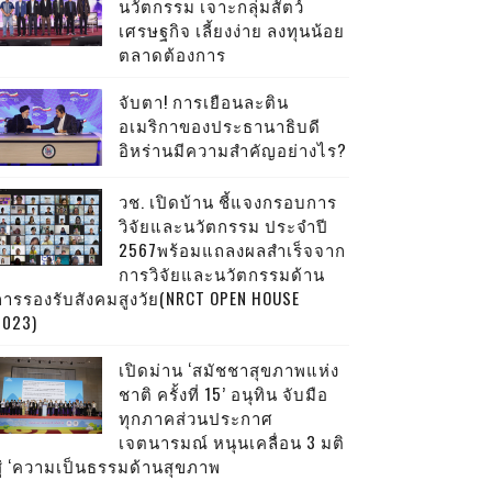
นวัตกรรม เจาะกลุ่มสัตว์
เศรษฐกิจ เลี้ยงง่าย ลงทุนน้อย
ตลาดต้องการ
จับตา! การเยือนละติน
อเมริกาของประธานาธิบดี
อิหร่านมีความสำคัญอย่างไร?
วช. เปิดบ้าน ชี้แจงกรอบการ
วิจัยและนวัตกรรม ประจำปี
2567พร้อมแถลงผลสำเร็จจาก
การวิจัยและนวัตกรรมด้าน
การรองรับสังคมสูงวัย(NRCT OPEN HOUSE
2023)
เปิดม่าน ‘สมัชชาสุขภาพแห่ง
ชาติ ครั้งที่ 15’ อนุทิน จับมือ
ทุกภาคส่วนประกาศ
เจตนารมณ์ หนุนเคลื่อน 3 มติ
สู่ ‘ความเป็นธรรมด้านสุขภาพ