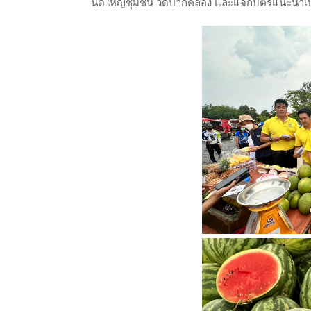
นัดใหญ่ชุมชน วัดปากคลอง และแจกบัตรแนะนำเบอ