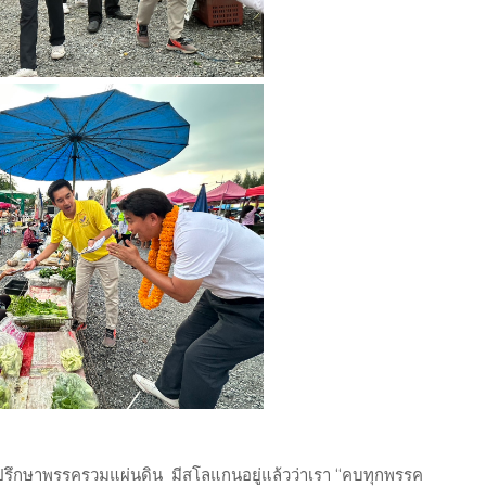
่ปรึกษาพรรครวมแผ่นดิน มีสโลแกนอยู่แล้วว่าเรา “คบทุกพรรค