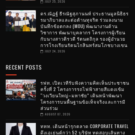
JULY 25, 2026
ดร.ณัฏฐ์ ธีรณัฐสุภานนท์ ประธานมูลนิธิธร
รมาภิบาลและต่อต้านทุจริต ร่วมลงนาม
บันทึกข้อตกลง (MOU) พัฒนางานด้าน
วิชาการ พัฒนาบุคลากร โครงการผู้เรียน
กับนางสาวติรวดี รัตนตถิกุล รองผู้อำนวย
การโรงเรียนรัตนโกสินทร์สมโภชบางเขน
JULY 24, 2026
RECENT POSTS
รฟท. เปิดเวทีรับฟังความคิดเห็นประชาชน
ครั้งที่ 2 โครงการรถไฟฟ้าสายสีแดงเข้ม
“วงเวียนใหญ่–มหาชัย” เดินหน้าพัฒนา
โครงการบนพื้นฐานข้อเท็จจริงและการมี
ส่วนร่วม
AUGUST 07, 2026
ททท. เดินหน้ารุกตลาด CORPORATE TRAVEL
ดึงเอเย่นต์กว่า 52 บริษัท ทดสอบเส้นทาง