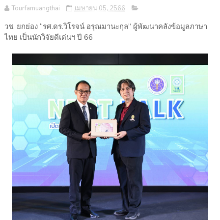
Tourfamuangthai
เมษายน 05, 2566
วช. ยกย่อง “รศ.ดร.วิโรจน์ อรุณมานะกุล” ผู้พัฒนาคลังข้อมูลภาษา
ไทย เป็นนักวิจัยดีเด่นฯ ปี 66