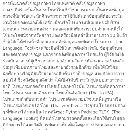
การพัฒนาคลังข้อมูลภาษาไทยแห่งชาติ คลังข้อมูลภาษา
ต่าง ๆ ที่สร้างขึ้นเป็นประโยชน์ในเชิงวิชาการเพราะเป็นแหล่งข้อมูล
กลางที่นักวิจัยและนักศึกษาสามารถใช้สืบค้นหาข้อมูลที่ต้องการใน
งานวิจัยของตนเองได้ เครื่องมือหรือโปรแกรมที่เผยแพร่ มีบริษัท
เอกชนและหน่วยงานต่าง ๆ ตลอดจนนักพัฒนาระบบจำนวนหนึ่งได้
ใช้ประโยชน์จากทรัพยากรและเครื่องมือเหล่านี้มานานกว่า 10 ปีแล้ว
ซึ่งผู้วิจัยได้ทำหน้าที่ออกแบบคลังข้อมูลและพัฒนาโปรแกรม Thai
Language Toolkit เครื่องมือที่ใช้ในการตัดคำ กำกับ ข้อมูลตัวบท
และจัดเก็บคลังข้อมูล นอกจากคลังข้อมูลภาษาไทยแล้ว ผู้วิจัยยังได้
ร่วมกับอาจารย์ผู้เชี่ยวชาญภาษาอังกฤษในการพัฒนาและสร้างคลัง
ข้อมูลเทียบบทภาษาไทยและภาษาอังกฤษอีกด้วย เพื่อให้นักวิจัย
นักศึกษา หรือผู้ที่สนใจสามารถสืบค้น เข้าถึงข้อมูล และตัวอย่างการ
แปลได้ ซึ่งคลังข้อมูลดังกล่าวได้เปิดให้บริการในรูปแบบสาธารณะ
อาทิ โปรแกรมถอดอักษรไทยเป็นอักษรโรมัน โปรแกรมตัดคำภาษา
ไทย โปรแกรมถ่ายเสียงภาษาไทยเป็นสัทอักษร (Thai to IPA)
โปรแกรมกำกับหมวดคำ โปรแกรมตัดหน่วยปริจเฉทพื้นฐาน หรือ
โปรแกรมเว็กเตอร์คำไทย (Thai word2vec) ปัจจุบัน โปรแกรมต่าง
ๆ ที่พัฒนาได้รวมเป็นส่วนหนึ่งของ Python Package TLTK (Thai
Language Toolkit) ที่คนทั่วไปสามารถติดตั้งและเลือกใช้งานโมดูล
ที่ต้องการได้และยังมีการพัฒนาเพิ่มเติมโมดูลการประมวลผลภาษา