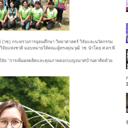
ิ (วช.) กระทรวงการอุดมศึกษา วิทยาศาสตร์ วิจัยและนวัตกรรม
รวิจัยแห่งชาติ มอบหมายให้คณะผู้ทรงคุณวุฒิ วช. นำโดย ศ.ดร.พี
การวิจัย “การเพิ่มผลผลิตและคุณภาพดอกเบญจมาศบ้านตาติดด้วย