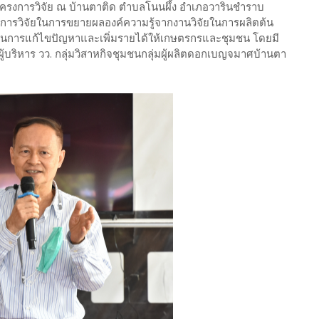
าโครงการวิจัย ณ บ้านตาติด ตำบลโนนผึ้ง อำเภอวารินชำราบ
งการวิจัยในการขยายผลองค์ความรู้จากงานวิจัยในการผลิตต้น
ในการแก้ไขปัญหาและเพิ่มรายได้ให้เกษตรกรและชุมชน โดยมี
ู้บริหาร วว. กลุ่มวิสาหกิจชุมชนกลุ่มผู้ผลิตดอกเบญจมาศบ้านตา