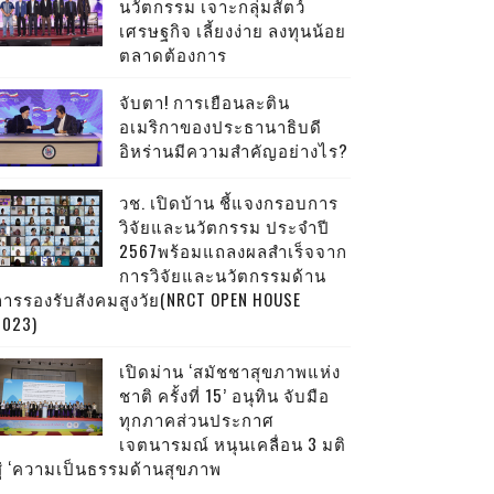
นวัตกรรม เจาะกลุ่มสัตว์
เศรษฐกิจ เลี้ยงง่าย ลงทุนน้อย
ตลาดต้องการ
จับตา! การเยือนละติน
อเมริกาของประธานาธิบดี
อิหร่านมีความสำคัญอย่างไร?
วช. เปิดบ้าน ชี้แจงกรอบการ
วิจัยและนวัตกรรม ประจำปี
2567พร้อมแถลงผลสำเร็จจาก
การวิจัยและนวัตกรรมด้าน
การรองรับสังคมสูงวัย(NRCT OPEN HOUSE
2023)
เปิดม่าน ‘สมัชชาสุขภาพแห่ง
ชาติ ครั้งที่ 15’ อนุทิน จับมือ
ทุกภาคส่วนประกาศ
เจตนารมณ์ หนุนเคลื่อน 3 มติ
สู่ ‘ความเป็นธรรมด้านสุขภาพ