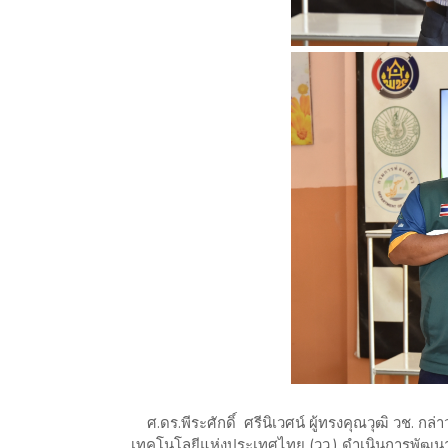
ศ.ดร.พีระศักดิ์ ศรีนิเวศน์ ผู้ทรงคุณวุฒิ วช. กล่
เทคโนโลยีแห่งประเทศไทย (วว.) ดำเนินการพัฒน