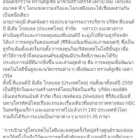
อนันตจักรวาล ทรานส์ลูเซีย มาช่วยสร้างสรรค์โลกใบใหม่ โลกแห่ง
อนาคต ที่ ๆ โลกแห่งความจริงและโลกเสมือนจะได้เชื่อมผสานกัน
เป็นหนึ่งเดียว
นายภาคภูมิ ตันตนันตา รองประธานกรรมการบริหาร บริษัท ทีแอนด์
บี มีเดีย โกลบอล (ประเทศไทย) จำกัด กล่าวว่า แนวทางการ
ดำเนินธุรกิจและการลงทุนของทีแอนด์บี จะมุ่งไปที่สามธุรกิจหลัก
ได้แก่ การลงทุนในคอนเทนต์ (ซีรีส์แอนิเมชั่นและภาพยนตร์) ซึ่งเป็น
ธุรกิจเดิมตั้งแต่เริ่มก่อตั้ง การลงทุนในบริษัทเทคโนโลยีขั้นสูง เพื่อ
ทำให้การเข้าถึงคอนเทนต์ของผู้ชมมีประสิทธิภาพและได้รับ
ประสบการณ์ที่ดีมากยิ่งขึ้น และส่วนสุดท้าย คือ การลงทุนเพื่อพัฒนา
เทคโนโลยีขั้นสูงและนวัตกรรมต่าง ๆ เพื่อพัฒนา ทรานส์ลูเซีย เมตา
เวิร์ส
ทั้งนี้ ทีแอนด์บี มีเดีย โกลบอล (ประเทศไทย) ก่อตั้งมาตั้งแต่ปี 2559
เป็นที่รู้จักในผลงานสร้างสรรค์โดยบริษัทในเครือ บริษัท เชลล์ฮัท
เอ็นเตอร์เทนเม้นท์ จำกัด เรื่อง เชลล์ดอน (Shelldon) ซีรี่ส์แอนิเมชั่
นทางโทรทัศน์ไทยเรื่องแรกและเรื่องเดียวที่ออกอากาศทางช่อง NBC
ในสหรัฐอเมริกา และออกอากาศไปแล้วกว่า 180 ประเทศทั่วโลก
รวมถึงได้รับการแปลเป็นภาษาต่าง ๆ มากกว่า 35 ภาษา
“การเข้ามาสู่โลกเทคโนโลยีและลงทุนครั้งใหญ่สร้างศูนย์รวมแห่งเม
ตาเวิร์สนี้ เป็นอีกวิวัฒนาการครั้งสำคัญของ ที แอนด์บี จากที่ผ่านมา