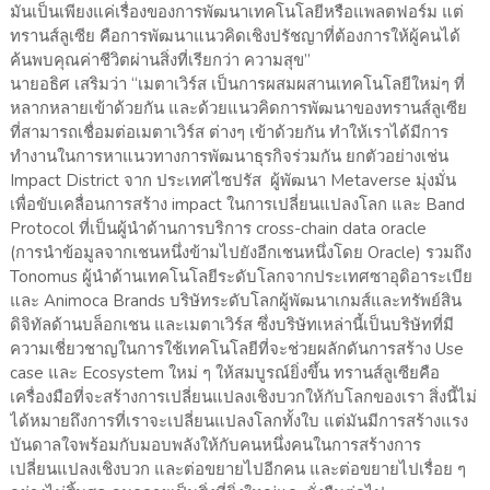
มันเป็นเพียงแค่เรื่องของการพัฒนาเทคโนโลยีหรือแพลตฟอร์ม แต่
ทรานส์ลูเซีย คือการพัฒนาแนวคิดเชิงปรัชญาที่ต้องการให้ผู้คนได้
ค้นพบคุณค่าชีวิตผ่านสิ่งที่เรียกว่า ความสุข”
นายอธิศ เสริมว่า “เมตาเวิร์ส เป็นการผสมผสานเทคโนโลยีใหม่ๆ ที่
หลากหลายเข้าด้วยกัน และด้วยแนวคิดการพัฒนาของทรานส์ลูเซีย
ที่สามารถเชื่อมต่อเมตาเวิร์ส ต่างๆ เข้าด้วยกัน ทำให้เราได้มีการ
ทำงานในการหาแนวทางการพัฒนาธุรกิจร่วมกัน ยกตัวอย่างเช่น
Impact District จาก ประเทศไซปรัส ผู้พัฒนา Metaverse มุ่งมั่น
เพื่อขับเคลื่อนการสร้าง impact ในการเปลี่ยนแปลงโลก และ Band
Protocol ที่เป็นผู้นำด้านการบริการ cross-chain data oracle
(การนำข้อมูลจากเชนหนึ่งข้ามไปยังอีกเชนหนึ่งโดย Oracle) รวมถึง
Tonomus ผู้นำด้านเทคโนโลยีระดับโลกจากประเทศซาอุดิอาระเบีย
และ Animoca Brands บริษัทระดับโลกผู้พัฒนาเกมส์และทรัพย์สิน
ดิจิทัลด้านบล็อกเชน และเมตาเวิร์ส ซึ่งบริษัทเหล่านี้เป็นบริษัทที่มี
ความเชี่ยวชาญในการใช้เทคโนโลยีที่จะช่วยผลักดันการสร้าง Use
case และ Ecosystem ใหม่ ๆ ให้สมบูรณ์ยิ่งขึ้น ทรานส์ลูเซียคือ
เครื่องมือที่จะสร้างการเปลี่ยนแปลงเชิงบวกให้กับโลกของเรา สิ่งนี้ไม่
ได้หมายถึงการที่เราจะเปลี่ยนแปลงโลกทั้งใบ แต่มันมีการสร้างแรง
บันดาลใจพร้อมกับมอบพลังให้กับคนหนึ่งคนในการสร้างการ
เปลี่ยนแปลงเชิงบวก และต่อขยายไปอีกคน และต่อขยายไปเรื่อย ๆ