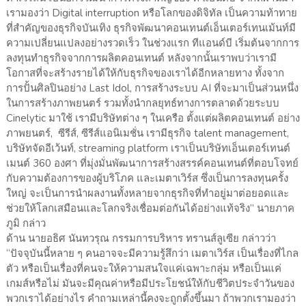
เรามองว่า Digital interruption หรือโลกของดิจิทัล เป็นความท้าทาย
ที่สำคัญของธุรกิจบันเทิง ธุรกิจพัฒนาคอนเทนต์เอ็นเตอร์เทนเม้นท์มี
ความเปลี่ยนแปลงอย่างรวดเร็ว ในช่วงแรก ทีแอนด์บี เริ่มต้นจากการ
ลงทุนทำธุรกิจจากการผลิตคอนเทนต์ หลังจากนั้นเราพบว่าเรามี
โอกาสที่จะสร้างรายได้ให้กับธุรกิจของเราได้อีกหลายทาง ทั้งจาก
การปั้นศิลปินอย่าง Last Idol, การสร้างระบบ AI ที่จะมาเป็นส่วนหนึ่ง
ในการสร้างภาพยนตร์ รวมทั้งนำกลยุทธ์ทางการตลาดด้วยระบบ
Cinelytic มาใช้ เรามีบริษัทต่าง ๆ ในเครือ ตั้งแต่ผลิตคอนเทนต์ อย่าง
ภาพยนตร์, ซีรีส์, ซีรีส์แอนิเมชั่น เรามีธุรกิจ talent management,
บริษัทจัดอีเว้นท์, streaming platform เราเป็นบริษัทเอ็นเตอร์เทนต์
เมนต์ 360 องศา ที่มุ่งมั่นพัฒนาการสร้างสรรค์คอนเทนต์ที่ตอบโจทย์
กับความต้องการของผู้บริโภค และเมตาเวิร์ส ซึ่งเป็นการลงทุนครั้ง
ใหญ่ จะเป็นการนำผลงานทั้งหลายจากธุรกิจที่ทำอยู่มาต่อยอดและ
ช่วยให้โลกเสมือนและโลกจริงเชื่อมต่อกันได้อย่างแท้จริง” นายภาค
ภูมิ กล่าว
ด้าน นายอธิศ นันทวรุณ กรรมการบริหาร ทรานส์ลูเซีย กล่าวว่า
“ปัจจุบันนี้หลาย ๆ คนอาจจะมีความรู้สึกว่า เมตาเวิร์ส เป็นเรื่องที่ไกล
ตัว หรือเป็นเรื่องที่คนจะให้ความสนใจแค่เฉพาะกลุ่ม หรือเป็นแค่
เกมส์หรือไม่ มันจะมีคุณค่าหรือมีประโยชน์ให้กับชีวิตประจำวันของ
พวกเราได้อย่างไร คำถามเหล่านี้คงจะถูกตั้งขึ้นมา ถ้าพวกเรามองว่า