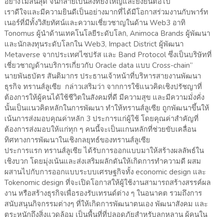
อย่างไม่สิ้นสุด จนกลายเป็นสิ่งที่ยิ่งใหญ่และยั่งยืนต่อไป
เราดีใจและมีความยินดีเป็นอย่างมากที่ได้มีโอกาสร่วมงานกับพาร์ท
เนอร์ที่มีทั้งวิสัยทัศน์และความเชี่ยวชาญในด้าน Web3 อาทิ
Tonomus ผู้นำด้านเทคโนโลยีระดับโลก, Animoca Brands ผู้พัฒนา
และนักลงทุนระดับโลกใน Web3, Impact District ผู้พัฒนา
Metaverse จากประเทศไซปรัส และ Band Protocol ซึ่งเป็นบริษัทที่
เชี่ยวชาญด้านบริการเกี่ยวกับ Oracle data แบบ Cross-chain”
นายพันธบัตร สันติมากร ประธานเจ้าหน้าที่บริหารสายงานพัฒนา
ธุรกิจ ทรานส์ลูเซีย กล่าวเสริมว่า จากการใช้แนวคิดเชิงปรัชญาที่
ต้องการให้ผู้คนได้ใช้ชีวิตในสังคมที่ดี มีความสุข และมีความมั่งคั่ง
นั้นเป็นแนวคิดหลักในการพัฒนา ทำให้ทรานส์ลูเซีย ถูกพัฒนาขึ้นให้
เน้นการส่งมอบคุณค่าหลัก 3 ประการแก่ผู้ใช้ โดยคุณค่าสำคัญที่
ต้องการส่งมอบให้แก่ทุก ๆ คนนี้จะเป็นแกนหลักที่ช่วยขับเคลื่อน
ทิศทางการพัฒนาในเชิงกลยุทธ์ของทรานส์ลูเซีย
ประการแรก ทรานส์ลูเซีย ได้รับการออกแบบมาให้สร้างผลลัพธ์ใน
เชิงบวก โดยมุ่งเน้นและส่งเสริมผลักดันให้เกิดการทำความดี ผสม
ผสานไปกับการออกแบบระบบเศรษฐกิจทั้ง economic design และ
Tokenomic design ที่จะเปิดโอกาสให้ผู้ใช้งานสามารถสร้างสรรค์ผล
งาน หรือสร้างธุรกิจเพื่อรองรับเทรนด์ต่าง ๆ ในอนาคต รวมถึงการ
สนับสนุนกิจกรรมต่างๆ ที่ให้เกิดการพัฒนาตนเอง พัฒนาสังคม และ
ตระหนักถึงสิ่งแวดล้อม เป็นพื้นที่ที่ปลอดภัยสำหรับลูกหลาน ผู้คนใน