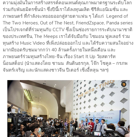
ความมุ่งมั่นในการสร้างสรรค์คอนเทนต์คุณภาพมาตรฐานระดับโลก
ร่วมกับพันธมิตรชั้นนำ ซึ่งปีนี้เราได้ลงทุนผลิต ซีรีส์แอนิเมชั่น และ
ภาพยนตร์ ที่กำลังจะทยอยออกสู่สายตาแฟน ๆ ได้แก่ Legend of
The Two Heroes, Out of The Nest, FriendZspace, Panda series
เป็นโปรเจกต์ที่ร่วมทุนกับ CCTV ซึ่งเป็นช่องรายการระดับนานาชาติ
ของประเทศจีน, The Meeps เราได้จับมือกับ ไซมอน ฟูลเลอร์ ร่วม
ทุนสร้าง Music Video ที่เพิ่งปล่อยออกไป และได้รับความสนใจอย่าง
มากมียอดรับชมมากกว่า 40 ล้านครั้งภายในหนึ่งเดือน และ
ภาพยนตร์ร่วมทุนสร้างไทย-จีน เรื่อง Start It Up วัยสตาร์ท
น็อนสต็อป (นำแสดงโดย ชานน สันตินธรกุล, โจ๊ก โซคูล – กรภพ
จันทร์เจริญ และนักแสดงชาวจีน ปีเตอร์ เซิ่งอี้หลุน ฯลฯ)