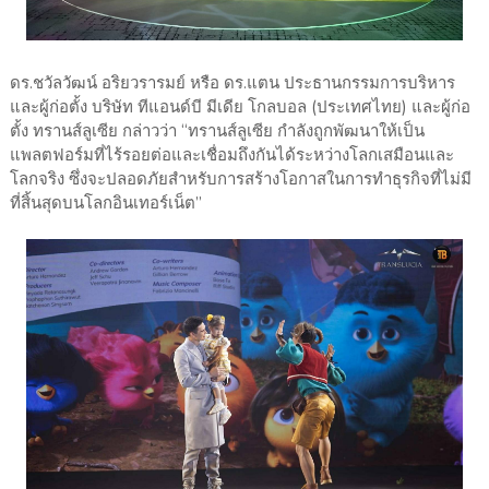
ดร.ชวัลวัฒน์ อริยวรารมย์ หรือ ดร.แตน ประธานกรรมการบริหาร
และผู้ก่อตั้ง บริษัท ทีแอนด์บี มีเดีย โกลบอล (ประเทศไทย) และผู้ก่อ
ตั้ง ทรานส์ลูเซีย กล่าวว่า “ทรานส์ลูเซีย กำลังถูกพัฒนาให้เป็น
แพลตฟอร์มที่ไร้รอยต่อและเชื่อมถึงกันได้ระหว่างโลกเสมือนและ
โลกจริง ซึ่งจะปลอดภัยสำหรับการสร้างโอกาสในการทำธุรกิจที่ไม่มี
ที่สิ้นสุดบนโลกอินเทอร์เน็ต”