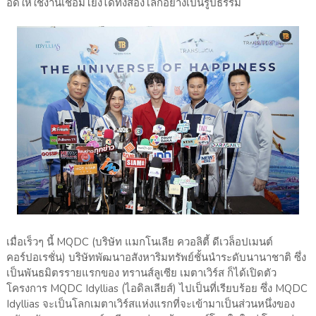
อดให้ใช้งานเชื่อมโยงได้ทั้งสองโลกอย่างเป็นรูปธรรม
เมื่อเร็วๆ นี้ MQDC (บริษัท แมกโนเลีย ควอลิตี้ ดีเวล็อปเมนต์
คอร์ปอเรชั่น) บริษัทพัฒนาอสังหาริมทรัพย์ชั้นนำระดับนานาชาติ ซึ่ง
เป็นพันธมิตรรายแรกของ ทรานส์ลูเซีย เมตาเวิร์ส ก็ได้เปิดตัว
โครงการ MQDC Idyllias (ไอดิลเลียส์) ไปเป็นที่เรียบร้อย ซึ่ง MQDC
Idyllias จะเป็นโลกเมตาเวิร์สแห่งแรกที่จะเข้ามาเป็นส่วนหนึ่งของ