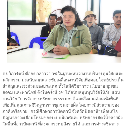
ดร.วิภารัตน์ ดีอ่อง กล่าวว่า วช.ในฐานะหน่วยงานบริหารทุนวิจัยและ
นวัตกรรม มุ่งสนับสนุนและขับเคลื่อนงานวิจัยเพื่อตอบโจทย์ประเด็น
สำคัญและเร่งด่วนของประเทศ ทั้งในมิติวิชาการ นโยบาย ชุมชน
สังคม และพาณิชย์ ซึ่งในครั้งนี้ วช. ได้สนับสนุนทุนวิจัยให้กับ แผน
งานวิจัย “การจัดการทรัพยากรธรรมชาติและสิ่งแวดล้อมเชิงพื้นที่
เพื่อเพิ่มคุณภาพชีวิตฐานรากชุมชนชายฝั่ง โดยการมีส่วนร่วมของ
ภาคีเครือข่าย : กรณีศึกษาอ่าวปัตตานี จังหวัดปัตตานี” เพื่อแก้ไข
ปัญหาภาวะเสื่อมโทรมของระบบนิเวศและ ทรัพยากรสัตว์น้ำชายฝั่ง
ในพื้นที่อ่าวปัตตานี ที่ส่งผลกระทบถึงรายได้ และการดำรงชีพทาง