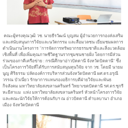
คณะผู้ทรงคุณวุฒิ วช. นายธีรวัฒน์ บุญสม ผู้อำนวยการกองส่งเสริม
และสนับสนุนการวิจัยและนวัตกรรม และสื่อมวลชน เยี่ยมชมผลการ
ดำเนินงานโครงการ “การจัดการทรัพยากรธรรมชาติและสิ่งแวดล้อม
เชิงพื้นที่ เพื่อเพิ่มคุณภาพชีวิตฐานรากชุมชนชายฝั่ง โดยการมีส่วน
ร่วมของภาคีเครือข่าย : กรณีศึกษาอ่าวปัตตานี จังหวัดปัตตานี” ซึ่ง
เป็นโครงการวิจัยที่ได้รับการสนับสนุนทุนวิจัย จาก วช. โดยมี นายม
นูญ ศิริธรรม ปลัดองค์การบริหารส่วนจังหวัดปัตตานี ผศ.ดร.อรุณี
วรรณ บัวเนี่ยว รักษาการแทนรองอธิการบดีฝ่ายวิจัยและพันธ
กิจสังคม มหาวิทยาลัยสงขลานครินทร์ วิทยาเขตปัตตานี รศ.ดร.ซุกรี
หะยีสาแม แห่ง มหาวิทยาลัยสงขลานครินทร์ หัวหน้าโครงการวิจัย
และคณะนักวิจัยให้การต้อนรับฯ ณ อ่าวปัตตานี ตำบลบานา อำเภอ
เมือง จังหวัดปัตตานี