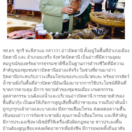
รศ.ดร. ซุกรี หะยีสาแม กล่าวว่า อ่าวปัตตานี ตั้งอยู่ในพื้นที่อำเภอเมือง
ปัตตานี และ อำเภอยะหริ่ง จังหวัดปัตตานี เป็นอ่าวที่มีความอุดม
สมบูรณ์ของทรัพยากรธรรมชาติซึ่งเป็นฐานการดำรงชีวิตที่มีความ
สำคัญของชุมชนชาวปัตตานีอย่างแท้จริง ในช่วงที่ผ่านมาอ่าว
ปัตตานีประสบกับภาวะเสื่อมโทรมของระบบนิเวศและ ทรัพยากรสัตว์
น้ำชายฝั่งในพื้นที่อ่าวปัตตานีอันเนื่องมาจากการใช้ประโยชน์ที่ดินที่
ขาดการควบคุม มีการ ขยายตัวของชุมชนเมือง เกษตรกรรม
อุตสาหกรรม บนฝั่งแม่น้ำและบริเวณอ่าวปัตตานี การขยายตัวของ
พื้นที่นากุ้ง เป็นผลให้เกิดการสูญเสียพื้นที่ป่าชายเลน รวมถึงป่าต้นน้ำ
ถูกบุกรุกแผ้วถางและบางแห่ง มีสภาพเสื่อมโทรม ส่งผลต่อความตื้น
เขินของอ่าว การกัดเซาะชายฝั่ง คุณภาพน้ำเสื่อมโทรม และที่สำคัญ
มีการประมงเชิงพาณิชย์ที่ใช้เครื่องมือผิดกฎหมาย ชาวประมงพื้น
บ้านต้องสูญเสียแหล่งผลิตอาหารเพื่อยังชีพ มีการอพยพทิ้งถิ่นอาศัย