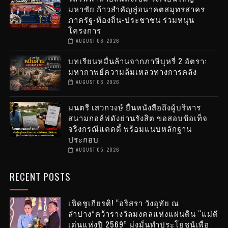
มหาชัย ก้าวสำคัญสู่อนาคตสมุทรสาคร
ภาครัฐ-ท้องถิ่น-ประชาชน ร่วมหนุน
โครงการ
AUGUST 06, 2026
บทเรียนหมื่นล้านจากภาษีบุหรี่ 2 อัตรา:
มหากาพย์ความล้มเหลวทางการคลัง
AUGUST 06, 2026
มนตรี เสวกวงษ์ ยื่นหนังสือถึงผู้บริหาร
สนามกอล์ฟดังย่านรังสิต ขอสอบข้อเท็จ
จริงกรณีแคดดี้ พร้อมแนบหลักฐาน
ประกอบ
AUGUST 05, 2026
RECENT POSTS
เชิดชูเกียรติ! “อริสรา วังอุทัย ณ
ลำปาง”คว้ารางวัลมงคลแห่งแผ่นดิน “แม่ดี
เด่นแห่งปี 2569” มุ่งมั่นทำประโยชน์เพื่อ